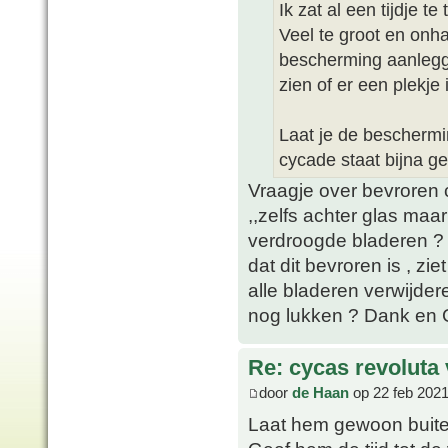
Ik zat al een tijdje 
Veel te groot en onh
bescherming aanlegg
zien of er een plekje 
Laat je de bescherm
cycade staat bijna g
Vraagje over bevroren 
,,zelfs achter glas maar
verdroogde bladeren ? I
dat dit bevroren is , zie
alle bladeren verwijder
nog lukken ? Dank en G
Re: cycas revoluta 
door
de Haan
op 22 feb 2021
Laat hem gewoon buiten