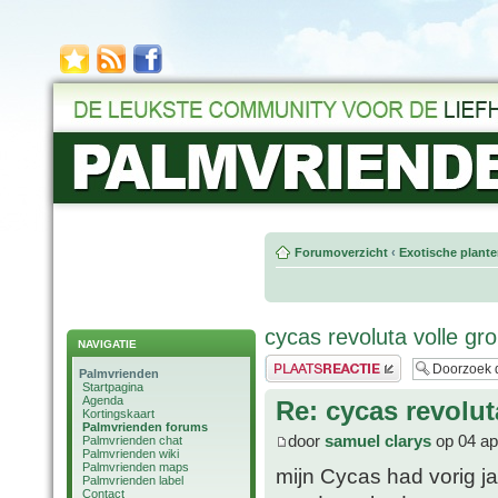
Forumoverzicht
‹
Exotische plant
cycas revoluta volle gr
NAVIGATIE
Plaats een reactie
Palmvrienden
Startpagina
Agenda
Re: cycas revolut
Kortingskaart
Palmvrienden forums
door
samuel clarys
op 04 ap
Palmvrienden chat
Palmvrienden wiki
Palmvrienden maps
mijn Cycas had vorig j
Palmvrienden label
Contact