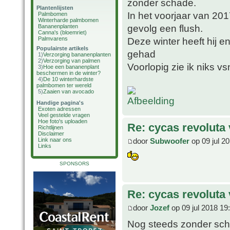
zonder schade.
Plantenlijsten
In het voorjaar van 20
Palmbomen
Winterharde palmbomen
gevolg een flush.
Bananenplanten
Canna's (bloemriet)
Palmvarens
Deze winter heeft hij 
Populairste artikels
gehad
1)
Verzorging bananenplanten
2)
Verzorging van palmen
Voorlopig zie ik niks v
3)
Hoe een bananenplant
beschermen in de winter?
4)
De 10 winterhardste
palmbomen ter wereld
5)
Zaaien van avocado
Handige pagina's
Exoten adressen
Veel gestelde vragen
Hoe foto's uploaden
Re: cycas revoluta 
Richtlijnen
Disclaimer
door
Subwoofer
op 09 jul 2
Link naar ons
Links
SPONSORS
Re: cycas revoluta 
door
Jozef
op 09 jul 2018 19
Nog steeds zonder sc