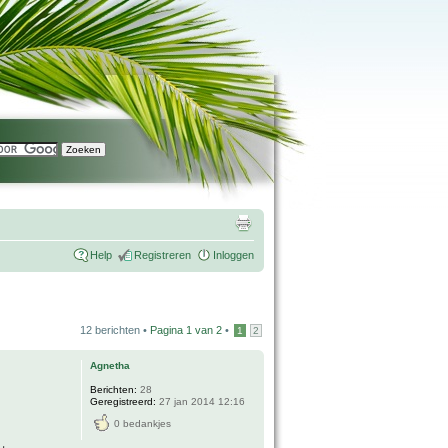
Help
Registreren
Inloggen
12 berichten •
Pagina
1
van
2
•
1
2
Agnetha
Berichten:
28
Geregistreerd:
27 jan 2014 12:16
0 bedankjes