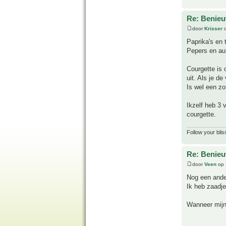
Re: Benie
door
Krisser
o
Paprika's en
Pepers en au
Courgette is 
uit. Als je d
Is wel een zo
Ikzelf heb 3 
courgette.
Follow your blis
Re: Benie
door
Veen
op 
Nog een ander
Ik heb zaadje
Wanneer mijn 