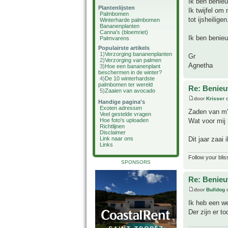
Ik ben benieu
Plantenlijsten
Ik twijfel om
Palmbomen
tot ijsheiligen
Winterharde palmbomen
Bananenplanten
Canna's (bloemriet)
Ik ben benieu
Palmvarens
Populairste artikels
1)
Verzorging bananenplanten
Gr
2)
Verzorging van palmen
Agnetha
3)
Hoe een bananenplant
beschermen in de winter?
4)
De 10 winterhardste
palmbomen ter wereld
Re: Benie
5)
Zaaien van avocado
door
Krisser
o
Handige pagina's
Exoten adressen
Zaden van m'
Veel gestelde vragen
Wat voor mij 
Hoe foto's uploaden
Richtlijnen
Disclaimer
Dit jaar zaai
Link naar ons
Links
Follow your blis
SPONSORS
Re: Benie
door
Bulldog
o
Ik heb een w
Der zijn er 