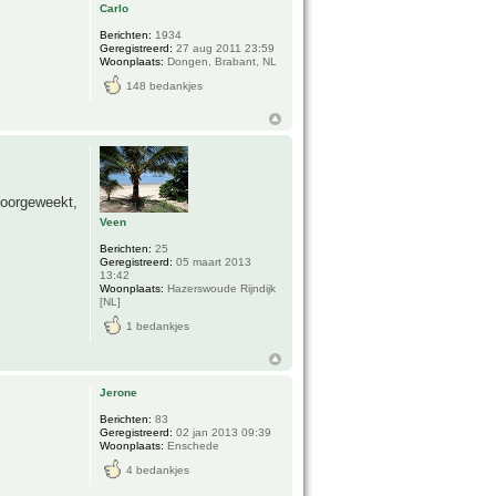
Carlo
Berichten:
1934
Geregistreerd:
27 aug 2011 23:59
Woonplaats:
Dongen, Brabant, NL
148 bedankjes
voorgeweekt,
Veen
Berichten:
25
Geregistreerd:
05 maart 2013
13:42
Woonplaats:
Hazerswoude Rijndijk
[NL]
1 bedankjes
Jerone
Berichten:
83
Geregistreerd:
02 jan 2013 09:39
Woonplaats:
Enschede
4 bedankjes