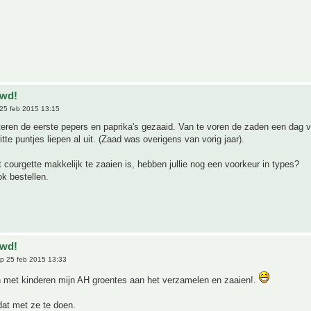
uwd!
25 feb 2015 13:15
teren de eerste pepers en paprika's gezaaid. Van te voren de zaden een dag 
itte puntjes liepen al uit. (Zaad was overigens van vorig jaar).
t courgette makkelijk te zaaien is, hebben jullie nog een voorkeur in types?
k bestellen.
uwd!
p 25 feb 2015 13:33
 met kinderen mijn AH groentes aan het verzamelen en zaaien!.
dat met ze te doen.