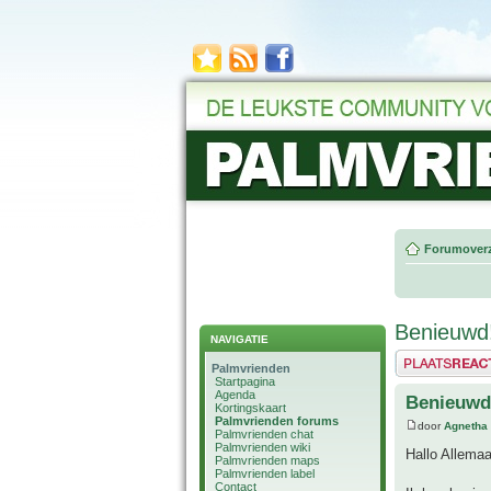
Forumoverz
Benieuwd
NAVIGATIE
Plaats een reactie
Palmvrienden
Startpagina
Agenda
Benieuwd
Kortingskaart
Palmvrienden forums
door
Agnetha
Palmvrienden chat
Palmvrienden wiki
Hallo Allemaa
Palmvrienden maps
Palmvrienden label
Contact