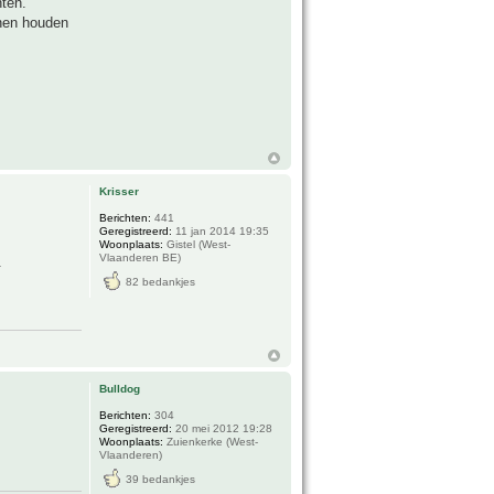
nten.
nnen houden
Krisser
Berichten:
441
Geregistreerd:
11 jan 2014 19:35
Woonplaats:
Gistel (West-
Vlaanderen BE)
.
82 bedankjes
Bulldog
Berichten:
304
Geregistreerd:
20 mei 2012 19:28
Woonplaats:
Zuienkerke (West-
Vlaanderen)
39 bedankjes