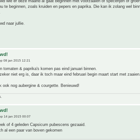
wd wie er deze maand al gaat beginnen met voorzaaien of specerijen of groe
 nu te beginnen, zoals kruiden en pepers en paprika. Die kan ik zolang wel bi
.
wd naar jullie.
uwd!
p 08 jan 2015 12:21
n tomaten & paprika's komen pas eind januari binnen.
zeker niet erg is, daar ik toch maar eind februari begin maart start met zaaien
 ik ook nog aubergine & courgette. Benieuwd!
s.
uwd!
p 14 jan 2015 00:07
eek of 4 geleden Capsicum pubescens gezaaid.
toch al een paar van boven gekomen