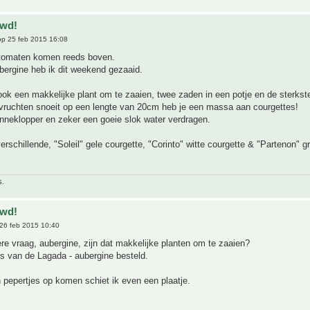
uwd!
p 25 feb 2015 16:08
 tomaten komen reeds boven.
bergine heb ik dit weekend gezaaid.
ook een makkelijke plant om te zaaien, twee zaden in een potje en de sterkste
e vruchten snoeit op een lengte van 20cm heb je een massa aan courgettes!
nneklopper en zeker een goeie slok water verdragen.
verschillende, "Soleil" gele courgette, "Corinto" witte courgette & "Partenon" g
s.
uwd!
26 feb 2015 10:40
e vraag, aubergine, zijn dat makkelijke planten om te zaaien?
s van de Lagada - aubergine besteld.
pepertjes op komen schiet ik even een plaatje.