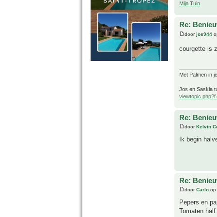
Mijn Tuin
Re: Benie
door
jos944
o
courgette is 
Met Palmen in je
Jos en Saskia tu
viewtopic.php?
Re: Benie
door
Kelvin 
Ik begin hal
Re: Benie
door
Carlo
op 
Pepers en pap
Tomaten half