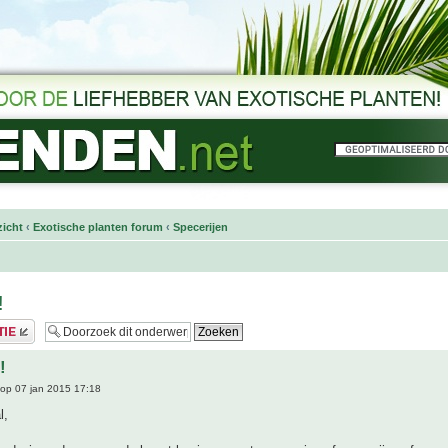
icht
‹
Exotische planten forum
‹
Specerijen
!
!
op 07 jan 2015 17:18
l,