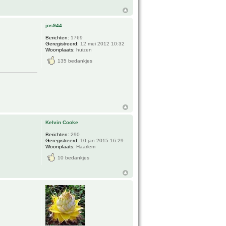
jos944
Berichten:
1769
Geregistreerd:
12 mei 2012 10:32
Woonplaats:
huizen
135 bedankjes
Kelvin Cooke
Berichten:
290
Geregistreerd:
10 jan 2015 16:29
Woonplaats:
Haarlem
10 bedankjes