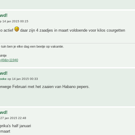
uwd!
p 14 jan 2015 00:15
zo actief
daar zijn 4 zaadjes in maart voldoende voor kilos courgetten
 tuin ben je elke dag een beetje op vakantie.
intje
f=49&t=11940
uwd!
Cooke
op 14 jan 2015 00:33
verwege Februari met het zaaien van Habano pepers.
uwd!
27 jan 2015 22:48
rika's half januari
 maart