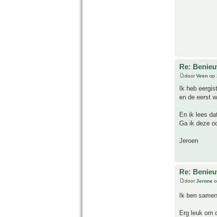
Re: Benie
door
Veen
op 
Ik heb eergis
en de eerst w
En ik lees da
Ga ik deze oo
Jeroen
Re: Benie
door
Jerone
o
Ik ben samen
Erg leuk om 