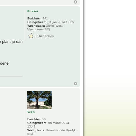
Krisser
Berichten:
441
Geregistreerd:
11 jan 2014 19:35
Woonplaats:
Gistel (West-
Vlaanderen BE)
82 bedankjes
 plant je dan
roene
Veen
Berichten:
25
Geregistreerd:
05 maart 2013
13:42
Woonplaats:
Hazerswoude Rijndijk
[NL]