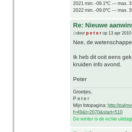
2021 min. -09.1ºC --- max. 
2022 min. -09.0ºC --- max. 
Re: Nieuwe aanwin
door
p e t e r
op 13 apr 2010
Nee, de wetenschappeli
Ik heb dit ooit eens ge
kruiden info avond.
Peter
Groetjes,
P e t e r
Mijn fotopagina:
http://palm
f=49&t=2070&start=510
De winter is de echte uitda