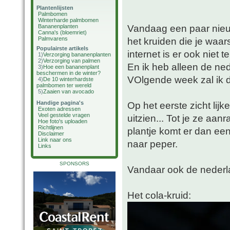
Plantenlijsten
Palmbomen
Winterharde palmbomen
Vandaag een paar nieu
Bananenplanten
Canna's (bloemriet)
Palmvarens
het kruiden die je waars
Populairste artikels
internet is er ook niet 
1)
Verzorging bananenplanten
2)
Verzorging van palmen
En ik heb alleen de n
3)
Hoe een bananenplant
beschermen in de winter?
VOlgende week zal ik d
4)
De 10 winterhardste
palmbomen ter wereld
5)
Zaaien van avocado
Handige pagina's
Op het eerste zicht lijk
Exoten adressen
Veel gestelde vragen
uitzien... Tot je ze aan
Hoe foto's uploaden
Richtlijnen
plantje komt er dan een 
Disclaimer
Link naar ons
naar peper.
Links
SPONSORS
Vandaar ook de nederl
Het cola-kruid: