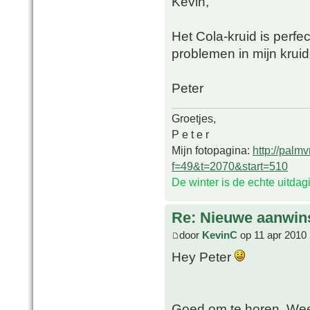
Kevin,
Het Cola-kruid is perfe
problemen in mijn kruid
Peter
Groetjes,
P e t e r
Mijn fotopagina:
http://palm
f=49&t=2070&start=510
De winter is de echte uitda
Re: Nieuwe aanwin
door
KevinC
op 11 apr 2010 
Hey Peter
Goed om te horen. Weet