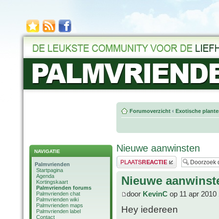
Forumoverzicht
‹
Exotische plant
Nieuwe aanwinsten
NAVIGATIE
Plaats een reactie
Palmvrienden
Startpagina
Agenda
Nieuwe aanwinst
Kortingskaart
Palmvrienden forums
door
KevinC
op 11 apr 2010 
Palmvrienden chat
Palmvrienden wiki
Palmvrienden maps
Hey iedereen
Palmvrienden label
Contact