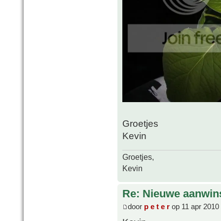
Groetjes
Kevin
Groetjes,
Kevin
Re: Nieuwe aanwin
door
p e t e r
op 11 apr 2010