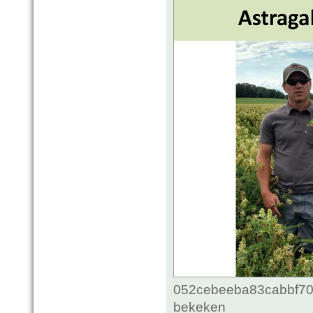
052cebeeba83cabbf70c
bekeken