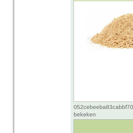
052cebeeba83cabbf70c
bekeken