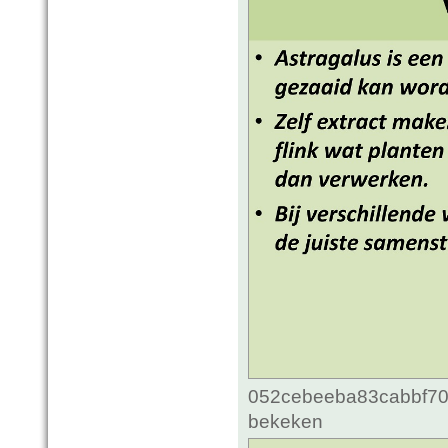
052cebeeba83cabbf70c
bekeken