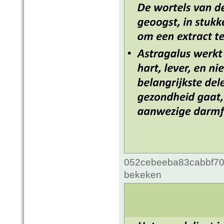
052cebeeba83cabbf70c
bekeken