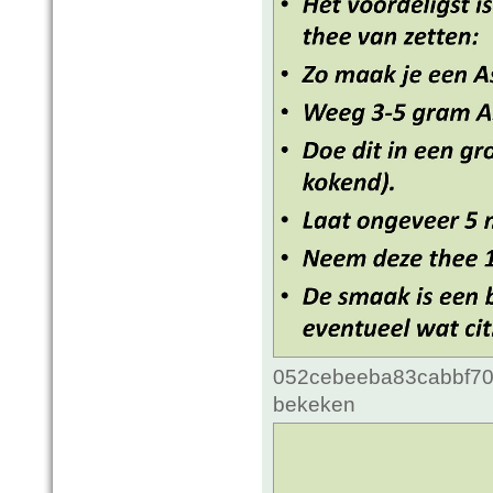
052cebeeba83cabbf70c
bekeken