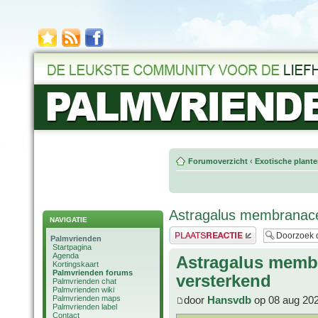
Forumoverzicht
‹
Exotische plant
Astragalus membranac
NAVIGATIE
Plaats een reactie
Palmvrienden
Startpagina
Agenda
Astragalus memb
Kortingskaart
Palmvrienden forums
versterkend
Palmvrienden chat
Palmvrienden wiki
Palmvrienden maps
door
Hansvdb
op 08 aug 202
Palmvrienden label
Contact