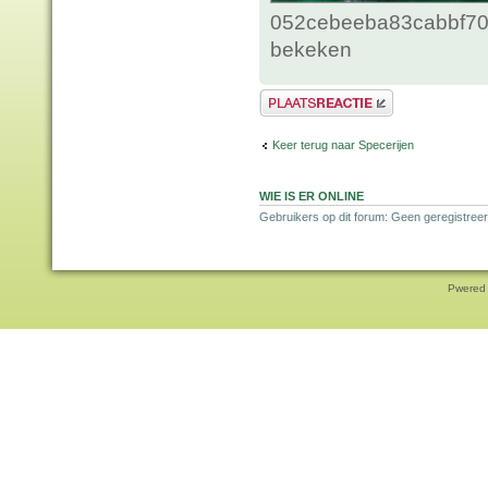
052cebeeba83cabbf70c
bekeken
Plaats een reactie
Keer terug naar Specerijen
WIE IS ER ONLINE
Gebruikers op dit forum: Geen geregistreer
Pwered