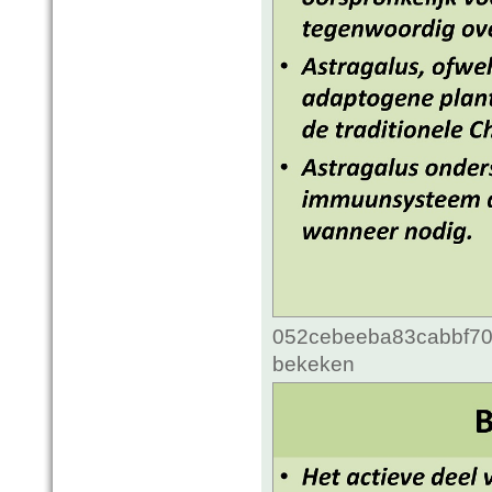
052cebeeba83cabbf70c
bekeken