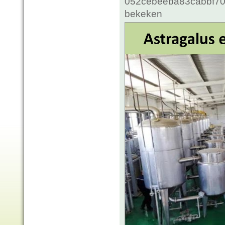
052cebeeba83cabbf70c
bekeken