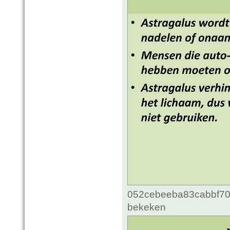
052cebeeba83cabbf70c
bekeken