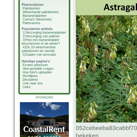
Plantenlijsten
Palmbomen
Winterharde palmbomen
Bananenplanten
Canna's (bloemriet)
Palmvarens
Populairste artikels
1)
Verzorging bananenplanten
2)
Verzorging van palmen
3)
Hoe een bananenplant
beschermen in de winter?
4)
De 10 winterhardste
palmbomen ter wereld
5)
Zaaien van avocado
Handige pagina's
Exoten adressen
Veel gestelde vragen
Hoe foto's uploaden
Richtlijnen
Disclaimer
Link naar ons
Links
SPONSORS
052cebeeba83cabbf70c
bekeken