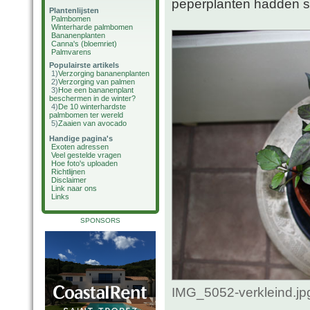
peperplanten hadden s
Plantenlijsten
Palmbomen
Winterharde palmbomen
Bananenplanten
Canna's (bloemriet)
Palmvarens
Populairste artikels
1)
Verzorging bananenplanten
2)
Verzorging van palmen
3)
Hoe een bananenplant
beschermen in de winter?
4)
De 10 winterhardste
palmbomen ter wereld
5)
Zaaien van avocado
Handige pagina's
Exoten adressen
Veel gestelde vragen
Hoe foto's uploaden
Richtlijnen
Disclaimer
Link naar ons
Links
SPONSORS
IMG_5052-verkleind.jp