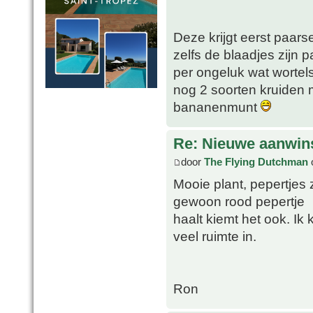
Deze krijgt eerst paars
zelfs de blaadjes zijn p
per ongeluk wat wortels
nog 2 soorten kruiden
bananenmunt
Re: Nieuwe aanwins
door
The Flying Dutchman
o
Mooie plant, pepertjes z
gewoon rood pepertje
haalt kiemt het ook. Ik
veel ruimte in.
Ron