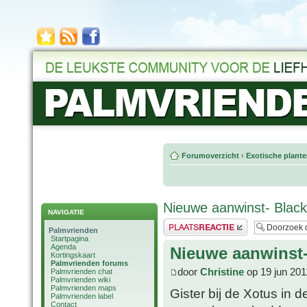
Forumoverzicht
‹
Exotische plant
Nieuwe aanwinst- Blac
NAVIGATIE
Plaats een reactie
Palmvrienden
Startpagina
Agenda
Nieuwe aanwinst-
Kortingskaart
Palmvrienden forums
door
Christine
op 19 jun 201
Palmvrienden chat
Palmvrienden wiki
Palmvrienden maps
Gister bij de Xotus in 
Palmvrienden label
Contact