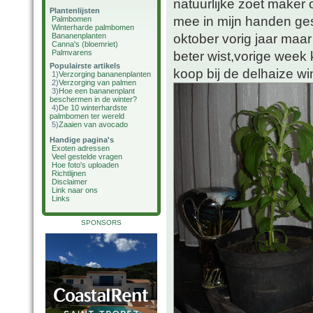
natuurlijke zoet maker 
Plantenlijsten
mee in mijn handen ge
Palmbomen
Winterharde palmbomen
oktober vorig jaar maar
Bananenplanten
Canna's (bloemriet)
Palmvarens
beter wist,vorige week k
Populairste artikels
koop bij de delhaize win
1)
Verzorging bananenplanten
2)
Verzorging van palmen
3)
Hoe een bananenplant
beschermen in de winter?
4)
De 10 winterhardste
palmbomen ter wereld
5)
Zaaien van avocado
Handige pagina's
Exoten adressen
Veel gestelde vragen
Hoe foto's uploaden
Richtlijnen
Disclaimer
Link naar ons
Links
SPONSORS