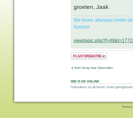
groeten, Jaak
We leven allemaal onder de
horizon
viewtopic.php?f=49&t=177
Plaats een reactie
Keer terug naar Specerijen
WIE IS ER ONLINE
Gebruikers op dit forum: Geen geregistreer
Pwered