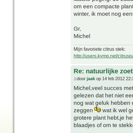
om een compacte plant 
winter, ik moet nog ee
Gr,
Michel
Mijn favoriete citrus stek:
http://users.kymp.net/citru
Re: natuurlijke zoe
door
jaak
op 14 feb 2012 22:
Michel,veel succes met 
gelezen dat het niet e
nog wat geluk hebben d
zeggen
wat ik wel g
grotere plant hebt,je h
blaadjes of om te stekk