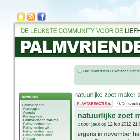
Forumoverzicht
‹
Exotische plant
natuurlijke zoet maker 
NAVIGATIE
Plaats een reactie
Palmvrienden
Startpagina
Agenda
natuurlijke zoet 
Kortingskaart
Palmvrienden forums
door
jaak
op 12 feb 2012 21:
Palmvrienden chat
Palmvrienden wiki
Palmvrienden maps
ergens in november ha
Palmvrienden label
Contact