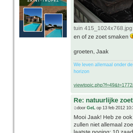
tuin 415_1024x768.jpg
en of ze zoet smaken
groeten, Jaak
We leven allemaal onder de
horizon
viewtopic.php?f=49&t=177
Re: natuurlijke zoe
door
GeL
op 13 feb 2012 10:
Mooi Jaak! Heb ze ook a
zullen niet allemaal zoe
laatste poging: 10 zaad