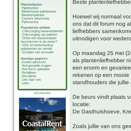
Beste plantenliefhebbe
Plantenlijsten
Palmbomen
Winterharde palmbomen
Bananenplanten
Hoewel wij normaal voor
Canna's (bloemriet)
Palmvarens
ons dat dit forum nog a
Populairste artikels
liefhebbers samenkomen
1)
Verzorging bananenplanten
2)
Verzorging van palmen
uitnodigen voor wedero
3)
Hoe een bananenplant
beschermen in de winter?
4)
De 10 winterhardste
palmbomen ter wereld
Op maandag 25 mei (2e 
5)
Zaaien van avocado
Handige pagina's
als plantenliefhebber n
Exoten adressen
Veel gestelde vragen
een enorm en gevarieer
Hoe foto's uploaden
Richtlijnen
rekenen op een mooie 
Disclaimer
Link naar ons
standhouders die jullie
Links
SPONSORS
De beurs vindt plaats v
locatie:
De Gasthuishoeve, Kre
Zoals jullie van ons ge