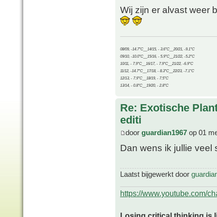
Wij zijn er alvast weer b
08/09, -14.7°C__14/15, - 3.6°C__20/21, -9.1°C
09/10, -10.0°C__15/16, - 5.9°C__21/22, -5.2°C
10/11, - 7.9°C__16/17, - 7.9°C__21/22, -6.9°C
11/12, -14.7°C__17/18, - 8.3°C__22/23, -7.1°C
12/13, - 7.9°C__18/19, - 7.5°C
13/14, - 0.8°C__19/20, - 2.8°C
Re: Exotische Plan
editi
door
guardian1967
op 01 me
Dan wens ik jullie veel
Laatst bijgewerkt door
guardia
https://www.youtube.com/
Losing critical thinking is 