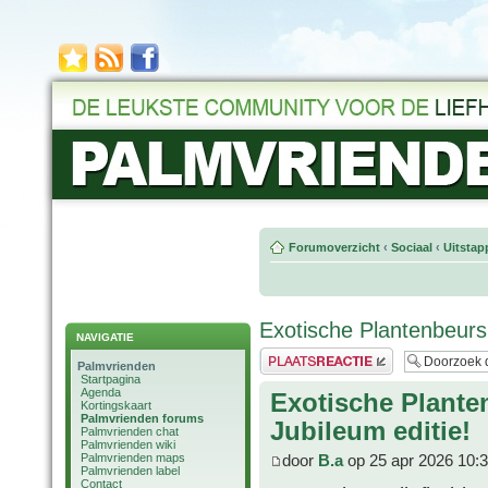
Forumoverzicht
‹
Sociaal
‹
Uitstap
Exotische Plantenbeurs
NAVIGATIE
Plaats een reactie
Palmvrienden
Startpagina
Agenda
Exotische Plante
Kortingskaart
Palmvrienden forums
Jubileum editie!
Palmvrienden chat
Palmvrienden wiki
Palmvrienden maps
door
B.a
op 25 apr 2026 10:
Palmvrienden label
Contact