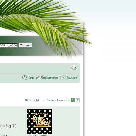
Help
Registreren
Inloggen
16 berichten •
Pagina
1
van
2
•
1
2
zondag 19