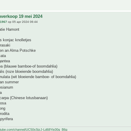
nverkoop 19 mei 2024
n1967
op 05 apr 2024 06:44
catie Hamont
 konjac knolletjes
rasaki
en an Alma Potschke
cata
gantea
lea (blauwe bamboe-of boomdahlia)
alis (roze bloeiende boomdahlia)
nulata (wit bloeiende bamboe- of boomdahlia)
ian summer
esianum
ea
ocarpa (Chinese lotusbanaan)
cosa
ong
rodita
pyrifera
utube.com/channel/UC50sStzJ-Ld68Yis00q_B6g