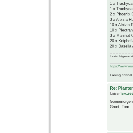
1 x Trachyca
1 x Trachycar
2 x Phoenix 
3 x Albizia 
10 x Albizia 
10 x Plectran
3 x Manihot 
20 x Kniphofi
20 x Basella 
Laatst bijgewerk
https://www.yo
Losing critical
Re: Plante
door
Tom198
Goeiemorgen!
Groet, Tom