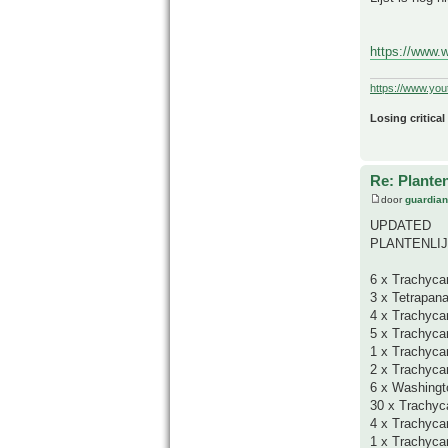
https://www.w
https://www.yo
Losing critical
Re: Plante
door
guardia
UPDATED
PLANTENLIJST
6 x Trachyca
3 x Tetrapana
4 x Trachyca
5 x Trachyca
1 x Trachycar
2 x Trachyca
6 x Washingt
30 x Trachyc
4 x Trachyca
1 x Trachyca