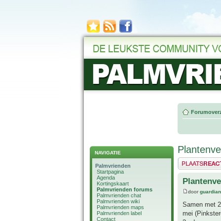
Forumoverz
Plantenve
NAVIGATIE
Plaats een reactie
Palmvrienden
Startpagina
Agenda
Plantenve
Kortingskaart
Palmvrienden forums
door
guardia
Palmvrienden chat
Palmvrienden wiki
Samen met 2 
Palmvrienden maps
mei (Pinkster
Palmvrienden label
Contact