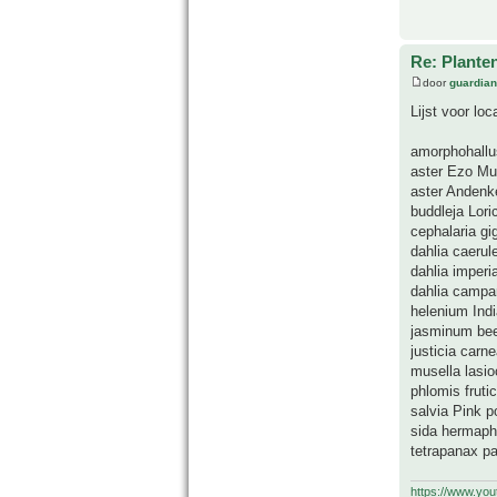
Re: Plante
door
guardia
Lijst voor lo
amorphohallus
aster Ezo Mu
aster Andenk
buddleja Lori
cephalaria gi
dahlia caeru
dahlia imperi
dahlia campa
helenium Ind
jasminum be
justicia carn
musella lasi
phlomis fruti
salvia Pink p
sida hermaph
tetrapanax pa
https://www.yo