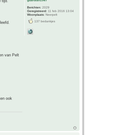
guardian1967
tijd.
Berichten:
2029
Geregistreerd:
11 feb 2016 13:04
Woonplaats:
Neerpelt
137 bedankjes
leefd.
en van Pelt
ten ook