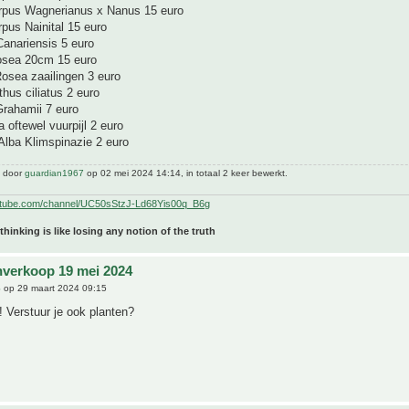
rpus Wagnerianus x Nanus 15 euro
pus Nainital 15 euro
Canariensis 5 euro
Rosea 20cm 15 euro
Rosea zaailingen 3 euro
thus ciliatus 2 euro
Grahamii 7 euro
a oftewel vuurpijl 2 euro
Alba Klimspinazie 2 euro
t door
guardian1967
op 02 mei 2024 14:14, in totaal 2 keer bewerkt.
utube.com/channel/UC50sStzJ-Ld68Yis00q_B6g
 thinking is like losing any notion of the truth
nverkoop 19 mei 2024
6
op 29 maart 2024 09:15
 Verstuur je ook planten?