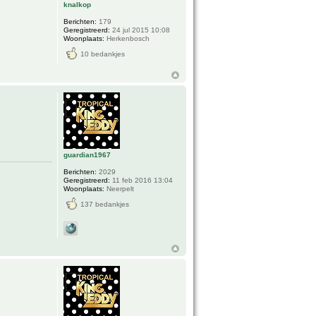
knalkop
Berichten:
179
Geregistreerd:
24 jul 2015 10:08
Woonplaats:
Herkenbosch
10 bedankjes
guardian1967
Berichten:
2029
Geregistreerd:
11 feb 2016 13:04
Woonplaats:
Neerpelt
137 bedankjes