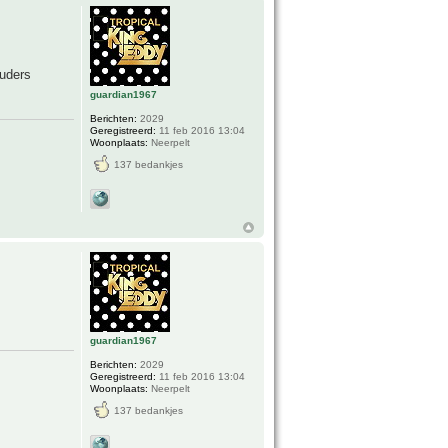
ouders
guardian1967
Berichten:
2029
Geregistreerd:
11 feb 2016 13:04
Woonplaats:
Neerpelt
137 bedankjes
guardian1967
Berichten:
2029
Geregistreerd:
11 feb 2016 13:04
Woonplaats:
Neerpelt
137 bedankjes