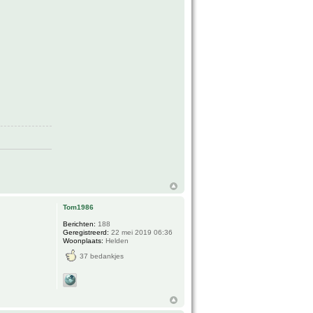
Tom1986
Berichten:
188
Geregistreerd:
22 mei 2019 06:36
Woonplaats:
Helden
37 bedankjes