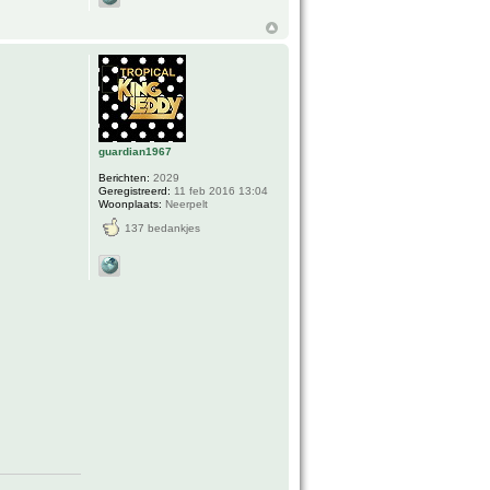
guardian1967
Berichten:
2029
Geregistreerd:
11 feb 2016 13:04
Woonplaats:
Neerpelt
137 bedankjes