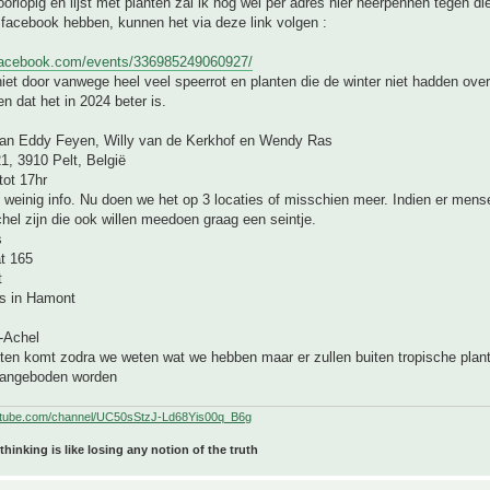
orlopig en lijst met planten zal ik nog wel per adres hier neerpennen tegen die 
facebook hebben, kunnen het via deze link volgen :
facebook.com/events/336985249060927/
 niet door vanwege heel veel speerrot en planten die de winter niet hadden over
n dat het in 2024 beter is.
n Eddy Feyen, Willy van de Kerkhof en Wendy Ras
1, 3910 Pelt, België
tot 17hr
 weinig info. Nu doen we het op 3 locaties of misschien meer. Indien er mens
el zijn die ook willen meedoen graag een seintje.
s
t 165
t
is in Hamont
-Achel
nten komt zodra we weten wat we hebben maar er zullen buiten tropische plan
aangeboden worden
utube.com/channel/UC50sStzJ-Ld68Yis00q_B6g
 thinking is like losing any notion of the truth