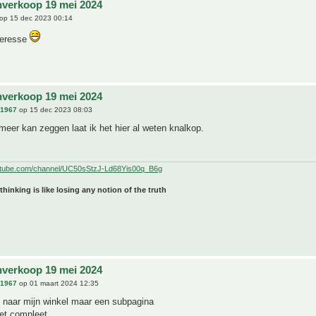
nverkoop 19 mei 2024
op 15 dec 2023 00:14
teresse
nverkoop 19 mei 2024
n1967
op 15 dec 2023 08:03
meer kan zeggen laat ik het hier al weten knalkop.
utube.com/channel/UC50sStzJ-Ld68Yis00q_B6g
 thinking is like losing any notion of the truth
nverkoop 19 mei 2024
n1967
op 01 maart 2024 12:35
nk naar mijn winkel maar een subpagina
niet compleet