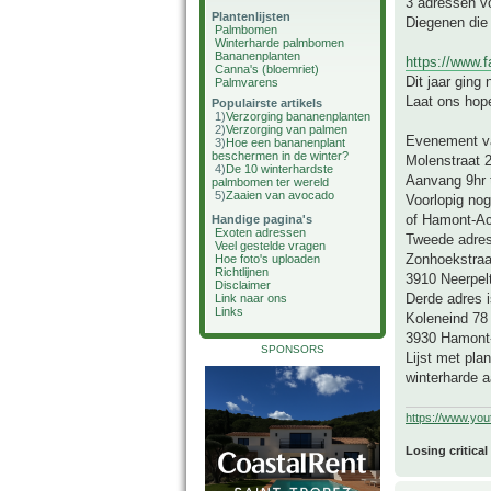
3 adressen vo
Plantenlijsten
Diegenen die 
Palmbomen
Winterharde palmbomen
Bananenplanten
https://www.
Canna's (bloemriet)
Dit jaar ging
Palmvarens
Laat ons hope
Populairste artikels
1)
Verzorging bananenplanten
2)
Verzorging van palmen
Evenement va
3)
Hoe een bananenplant
beschermen in de winter?
Molenstraat 2
4)
De 10 winterhardste
Aanvang 9hr 
palmbomen ter wereld
5)
Zaaien van avocado
Voorlopig nog
of Hamont-Ach
Handige pagina's
Exoten adressen
Tweede adre
Veel gestelde vragen
Zonhoekstraa
Hoe foto's uploaden
Richtlijnen
3910 Neerpel
Disclaimer
Derde adres 
Link naar ons
Links
Koleneind 78
3930 Hamont
SPONSORS
Lijst met pla
winterharde 
https://www.yo
Losing critical