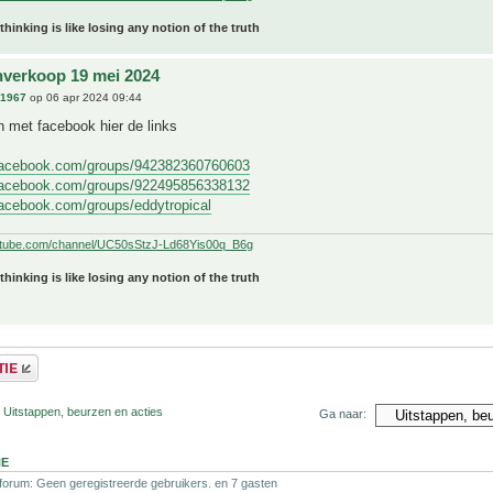
 thinking is like losing any notion of the truth
nverkoop 19 mei 2024
n1967
op 06 apr 2024 09:44
 met facebook hier de links
facebook.com/groups/942382360760603
facebook.com/groups/922495856338132
facebook.com/groups/eddytropical
utube.com/channel/UC50sStzJ-Ld68Yis00q_B6g
 thinking is like losing any notion of the truth
 Uitstappen, beurzen en acties
Ga naar:
NE
 forum: Geen geregistreerde gebruikers. en 7 gasten