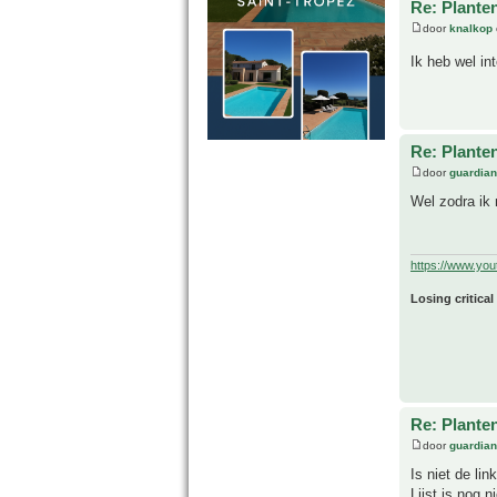
Re: Plante
door
knalkop
Ik heb wel in
Re: Plante
door
guardia
Wel zodra ik 
https://www.yo
Losing critical
Re: Plante
door
guardia
Is niet de li
Lijst is nog 