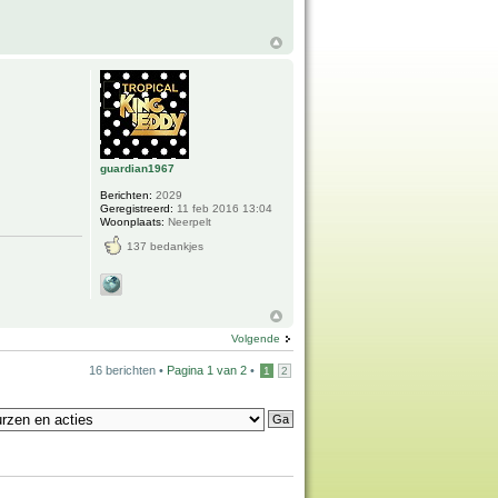
guardian1967
Berichten:
2029
Geregistreerd:
11 feb 2016 13:04
Woonplaats:
Neerpelt
137 bedankjes
Volgende
16 berichten •
Pagina
1
van
2
•
1
2