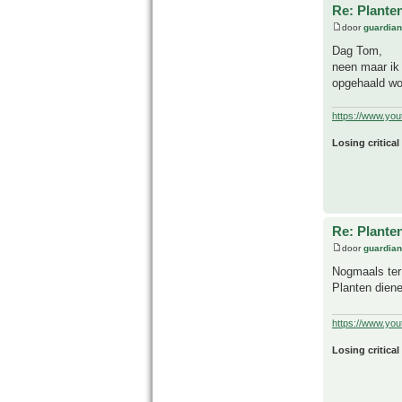
Re: Plante
door
guardia
Dag Tom,
neen maar ik 
opgehaald wo
https://www.yo
Losing critical
Re: Plante
door
guardia
Nogmaals ter 
Planten die
https://www.yo
Losing critical