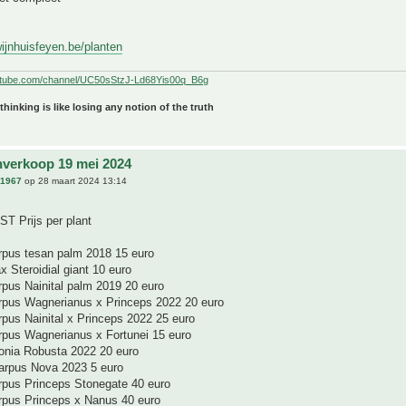
ijnhuisfeyen.be/planten
utube.com/channel/UC50sStzJ-Ld68Yis00q_B6g
 thinking is like losing any notion of the truth
nverkoop 19 mei 2024
n1967
op 28 maart 2024 13:14
 Prijs per plant
rpus tesan palm 2018 15 euro
x Steroidial giant 10 euro
rpus Nainital palm 2019 20 euro
rpus Wagnerianus x Princeps 2022 20 euro
pus Nainital x Princeps 2022 25 euro
rpus Wagnerianus x Fortunei 15 euro
onia Robusta 2022 20 euro
arpus Nova 2023 5 euro
rpus Princeps Stonegate 40 euro
rpus Princeps x Nanus 40 euro