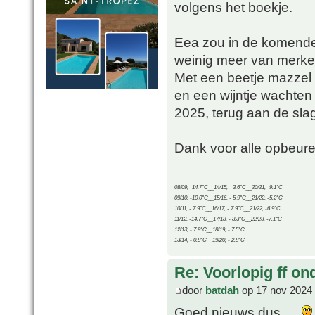
volgens het boekje.
Eea zou in de komende
weinig meer van merke
Met een beetje mazzel 
en een wijntje wachten d
2025, terug aan de sla
Dank voor alle opbeure
08/09, -14.7°C__14/15, - 3.6°C__20/21, -9.1°C
09/10, -10.0°C__15/16, - 5.9°C__21/22, -5.2°C
10/11, - 7.9°C__16/17, - 7.9°C__21/22, -6.9°C
11/12, -14.7°C__17/18, - 8.3°C__22/23, -7.1°C
12/13, - 7.9°C__18/19, - 7.5°C
13/14, - 0.8°C__19/20, - 2.8°C
Re: Voorlopig ff on
door
batdah
op 17 nov 2024 
Goed nieuws dus.....