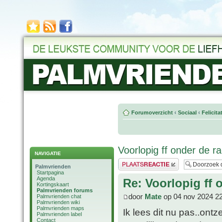
Forumoverzicht
‹
Sociaal
‹
Felicit
Voorlopig ff onder de ra
NAVIGATIE
Plaats een reactie
Palmvrienden
Startpagina
Agenda
Re: Voorlopig ff 
Kortingskaart
Palmvrienden forums
door
Mate
op 04 nov 2024 2
Palmvrienden chat
Palmvrienden wiki
Palmvrienden maps
Ik lees dit nu pas..ontz
Palmvrienden label
Contact