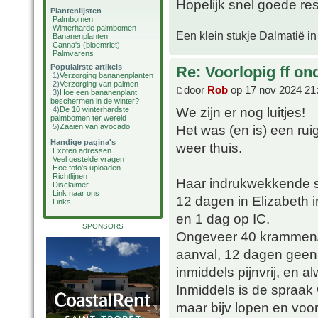
Hopelijk snel goede re
Plantenlijsten
Palmbomen
Winterharde palmbomen
Een klein stukje Dalmatië in
Bananenplanten
Canna's (bloemriet)
Palmvarens
Populairste artikels
Re: Voorlopig ff on
1)
Verzorging bananenplanten
2)
Verzorging van palmen
door
Rob
op 17 nov 2024 21
3)
Hoe een bananenplant
beschermen in de winter?
We zijn er nog luitjes!
4)
De 10 winterhardste
palmbomen ter wereld
5)
Zaaien van avocado
Het was (en is) een rui
Handige pagina's
weer thuis.
Exoten adressen
Veel gestelde vragen
Hoe foto's uploaden
Richtlijnen
Haar indrukwekkende sc
Disclaimer
Link naar ons
12 dagen in Elizabeth i
Links
en 1 dag op IC.
SPONSORS
Ongeveer 40 krammen/he
aanval, 12 dagen geen k
inmiddels pijnvrij, en al
Inmiddels is de spraak
maar bijv lopen en voo