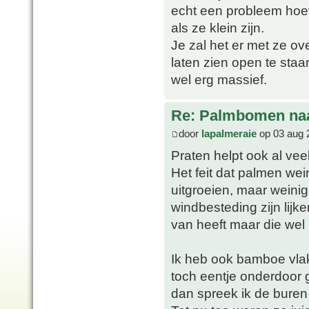
echt een probleem hoev
als ze klein zijn.
Je zal het er met ze o
laten zien open te staan
wel erg massief.
Re: Palmbomen naas
door
lapalmeraie
op 03 aug 
Praten helpt ook al vee
Het feit dat palmen wei
uitgroeien, maar weini
windbesteding zijn lij
van heeft maar die wel 
Ik heb ook bamboe vlak
toch eentje onderdoor gl
dan spreek ik de buren