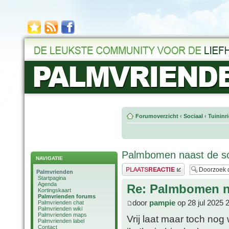
Forumoverzicht
‹
Sociaal
‹
Tuininr
Palmbomen naast de sc
NAVIGATIE
Plaats een reactie
Palmvrienden
Startpagina
Agenda
Re: Palmbomen na
Kortingskaart
Palmvrienden forums
door
pampie
op 28 jul 2025 
Palmvrienden chat
Palmvrienden wiki
Palmvrienden maps
Vrij laat maar toch nog
Palmvrienden label
Contact