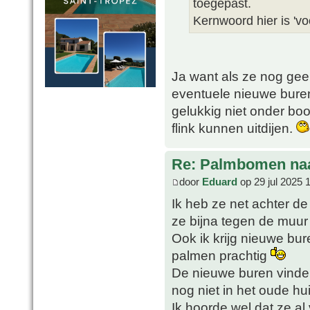
toegepast.
Kernwoord hier is 'voo
Ja want als ze nog gee
eventuele nieuwe buren 
gelukkig niet onder bo
flink kunnen uitdijen.
Re: Palmbomen naas
door
Eduard
op 29 jul 2025 
Ik heb ze net achter d
ze bijna tegen de muur
Ook ik krijg nieuwe b
palmen prachtig
De nieuwe buren vinden
nog niet in het oude hu
Ik hoorde wel dat ze a