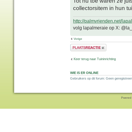
Tot nu toe waren ze juist
collectorsitem in hun t
http://palmvrienden.net/lapa
volg lapalmeraie op X: @la
Vorige
Plaats een reactie
Keer terug naar Tuininrichting
WIE IS ER ONLINE
Gebruikers op dit forum: Geen geregistreer
Pwered