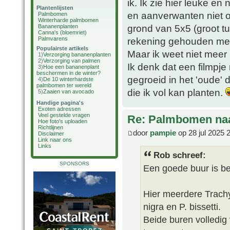
ik. Ik zie hier leuke en 
Plantenlijsten
en aanverwanten niet o
Palmbomen
Winterharde palmbomen
grond van 5x5 (groot tu
Bananenplanten
Canna's (bloemriet)
Palmvarens
rekening gehouden met 
Populairste artikels
Maar ik weet niet meer h
1)
Verzorging bananenplanten
2)
Verzorging van palmen
Ik denk dat een filmpje 
3)
Hoe een bananenplant
beschermen in de winter?
gegroeid in het 'oude' 
4)
De 10 winterhardste
palmbomen ter wereld
die ik vol kan planten.
5)
Zaaien van avocado
Handige pagina's
Exoten adressen
Veel gestelde vragen
Re: Palmbomen naas
Hoe foto's uploaden
Richtlijnen
door
pampie
op 28 jul 2025 
Disclaimer
Link naar ons
Links
Rob schreef:
SPONSORS
Een goede buur is bet
Hier meerdere Trach
nigra en P. bissetti.
Beide buren volledig