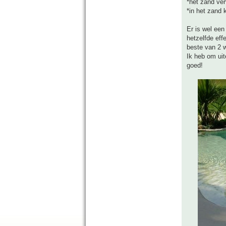
*het zand ver
*in het zand k
Er is wel een
hetzelfde eff
beste van 2 
Ik heb om uit
goed!