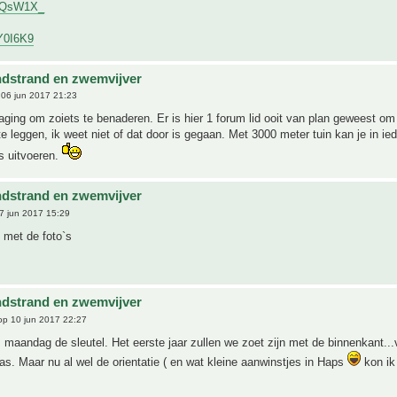
t/QQsW1X_
yY0I6K9
ndstrand en zwemvijver
06 jun 2017 21:23
aging om zoiets te benaderen. Er is hier 1 forum lid ooit van plan geweest om
te leggen, ik weet niet of dat door is gegaan. Met 3000 meter tuin kan je in ie
s uitvoeren.
ndstrand en zwemvijver
7 jun 2017 15:29
met de foto`s
ndstrand en zwemvijver
p 10 jun 2017 22:27
 maandag de sleutel. Het eerste jaar zullen we zoet zijn met de binnenkant...
aas. Maar nu al wel de orientatie ( en wat kleine aanwinstjes in Haps
kon ik 