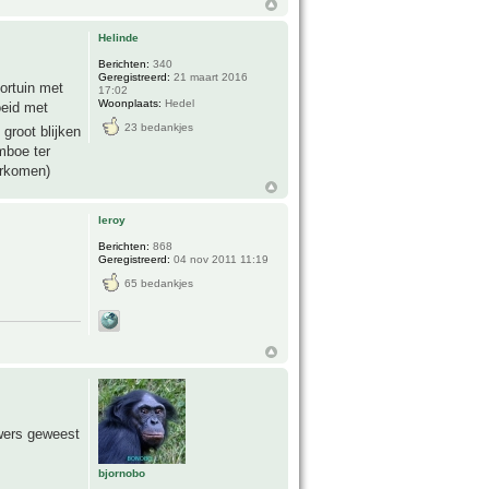
Helinde
Berichten:
340
Geregistreerd:
21 maart 2016
ortuin met
17:02
Woonplaats:
Hedel
oeid met
23 bedankjes
 groot blijken
mboe ter
orkomen)
leroy
Berichten:
868
Geregistreerd:
04 nov 2011 11:19
65 bedankjes
wers geweest
bjornobo