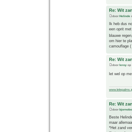
Re: Wit za
door
Helinde
o
Ik heb dus no
een oprit met
blauwe regen
om hier te pl
camouflage ( 
Re: Wit za
door
leroy
op 
let wel op me
www.lelepalms.
Re: Wit za
door
bjornobo
Beste Helind
maar allemaal
*Het zand ver