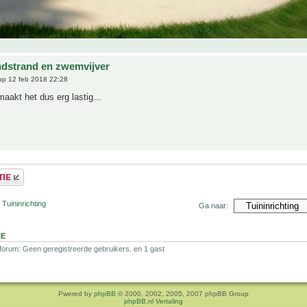
ndstrand en zwemvijver
p 12 feb 2018 22:28
akt het dus erg lastig...
 Tuininrichting
Ga naar:
NE
 forum: Geen geregistreerde gebruikers. en 1 gast
Pwered by
phpBB
© 2000, 2002, 2005, 2007 phpBB Group
phpBB.nl Vertaling