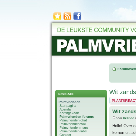
Forumoverz
Wit zands
NAVIGATIE
Plaats een reactie
Palmvrienden
Startpagina
Agenda
Wit zands
Kortingskaart
Palmvrienden forums
door
Helinde
o
Palmvrienden chat
Palmvrienden wiki
Hallo! Over e
Palmvrienden maps
Palmvrienden label
komen uit...d
Contact