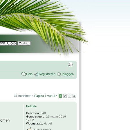
Help
Registreren
Inloggen
31 berichten •
Pagina
1
van
4
•
1
2
3
4
Helinde
Berichten:
340
Geregistreerd:
21 maart 2016
Dromen
17:02
Woonplaats:
Hedel
23 bedankjes