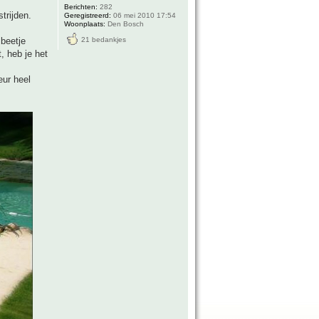
Berichten:
282
strijden.
Geregistreerd:
06 mei 2010 17:54
Woonplaats:
Den Bosch
21 bedankjes
 beetje
, heb je het
eur heel