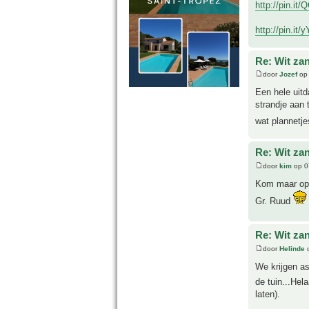
http://pin.i
http://pin.it/
Re: Wit za
door
Jozef
op 
Een hele uitd
strandje aan 
wat plannetje
Re: Wit za
door
kim
op 0
Kom maar op 
Gr. Ruud
Re: Wit za
door
Helinde
o
We krijgen as
de tuin...Hel
laten).