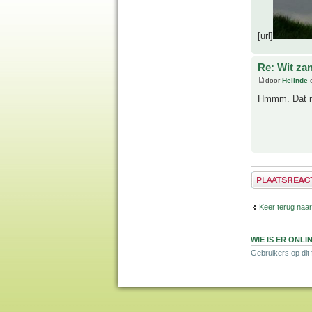
[url]
Re: Wit za
door
Helinde
o
Hmmm. Dat ma
Plaats een reactie
Keer terug naar
WIE IS ER ONLI
Gebruikers op dit