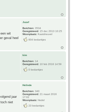
Jozef
Berichten:
3534
Geregistreerd:
15 dec 2013 10:25
 een wit
Woonplaats:
Kaatsheuvel
der geval heel
604 bedankjes
kim
Berichten:
14
Geregistreerd:
10 feb 2016 14:59
0 bedankjes
Helinde
Berichten:
340
Geregistreerd:
21 maart 2016
volgend jaar
17:02
Woonplaats:
Hedel
toch niet
23 bedankjes