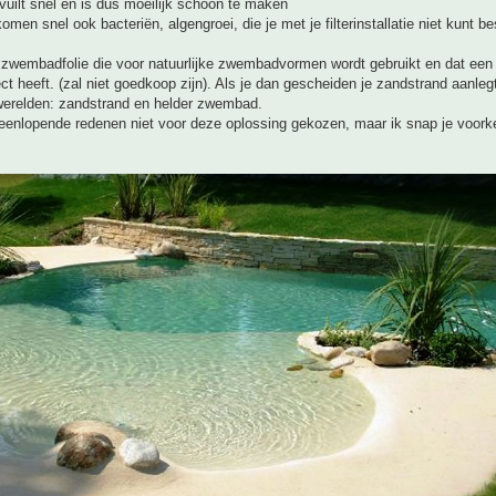
vuilt snel en is dus moeilijk schoon te maken
omen snel ook bacteriën, algengroei, die je met je filterinstallatie niet kunt be
 zwembadfolie die voor natuurlijke zwembadvormen wordt gebruikt en dat een
ect heeft. (zal niet goedkoop zijn). Als je dan gescheiden je zandstrand aanlegt
werelden: zandstrand en helder zwembad.
eenlopende redenen niet voor deze oplossing gekozen, maar ik snap je voork