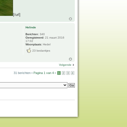
[/url]
Helinde
Berichten:
340
Geregistreerd:
21 maart 2016
17:02
Woonplaats:
Hedel
23 bedankjes
Volgende
31 berichten •
Pagina
1
van
4
•
1
2
3
4