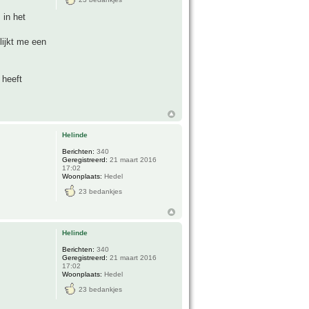
 in het
lijkt me een
 heeft
Helinde
Berichten:
340
Geregistreerd:
21 maart 2016
17:02
Woonplaats:
Hedel
23 bedankjes
Helinde
Berichten:
340
Geregistreerd:
21 maart 2016
17:02
Woonplaats:
Hedel
23 bedankjes