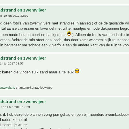
ndstrand en zwemvijver
p 10 jun 2017 22:30
g geen foto's van zwemvijvers met strandjes in aanleg ( of de de geplande vo
 Italiaanse cipressen en lavendel met witte muurtjes en rode dakpannen begr
, een ronde houten poort en bankjes etc
). Alleen de foto's van funda die te
aatsen. Achter de tuin staat een loods, dus daar komt waarschijnlijk reuzenba
in begrenzer om schade aan vijverfolie aan de andere kant van de tuin te vo
ndstrand en zwemvijver
14 jul 2017 08:57
t katten die vinden zulk zand maar al te leuk
jouwweb.nl
, shantung-kuntao.jouwweb
ndstrand en zwemvijver
op 11 feb 2018 13:59
e, ik heb dezelfde plannen vorig jaar gehad en ben bij meerdere zwembadbou
 raden ze het af:
troebelt je water