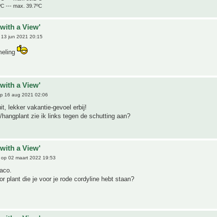
ºC --- max. 39.7ºC
with a View'
13 jun 2021 20:15
meling
with a View'
p 16 aug 2021 02:06
it, lekker vakantie-gevoel erbij!
hangplant zie ik links tegen de schutting aan?
with a View'
op 02 maart 2022 19:53
aco.
or plant die je voor je rode cordyline hebt staan?