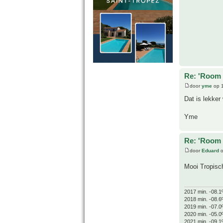
Re: 'Room 
door
yme
op 1
Dat is lekker
Yme
Re: 'Room 
door
Eduard
o
Mooi Tropisc
2017 min. -08.1
2018 min. -08.6
2019 min. -07.0
2020 min. -05.0
2021 min. -09.1