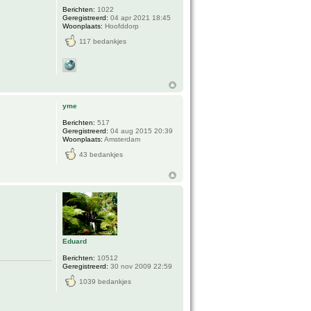
Berichten:
1022
Geregistreerd:
04 apr 2021 18:45
Woonplaats:
Hoofddorp
117 bedankjes
yme
Berichten:
517
Geregistreerd:
04 aug 2015 20:39
Woonplaats:
Amsterdam
43 bedankjes
Eduard
Berichten:
10512
Geregistreerd:
30 nov 2009 22:59
1039 bedankjes