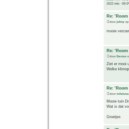
2022 min. -09.0
Re: 'Room 
door
johny
op 
mooie verza
Re: 'Room 
door
Devian
o
Ziet er mooi u
Welke klimop/
Re: 'Room 
door
milaluna
Mooie tuin Dr
Wat is dat vo
Groetjes