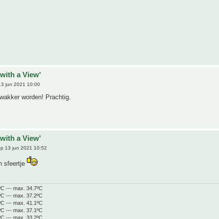
with a View'
3 jun 2021 10:00
 wakker worden! Prachtig.
with a View'
p 13 jun 2021 10:52
h sfeertje
ºC --- max. 34.7ºC
ºC --- max. 37.2ºC
ºC --- max. 41.1ºC
ºC --- max. 37.1ºC
ºC --- max. 33.2ºC