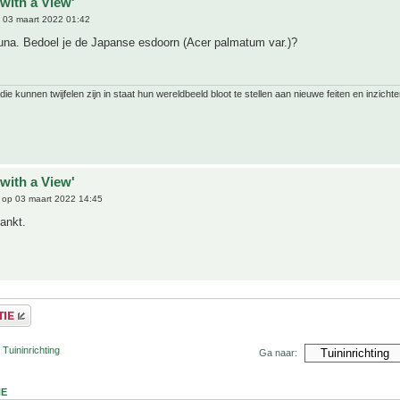
with a View'
 03 maart 2022 01:42
luna. Bedoel je de Japanse esdoorn (Acer palmatum var.)?
ie kunnen twijfelen zijn in staat hun wereldbeeld bloot te stellen aan nieuwe feiten en inzichte
with a View'
op 03 maart 2022 14:45
dankt.
 Tuininrichting
Ga naar:
NE