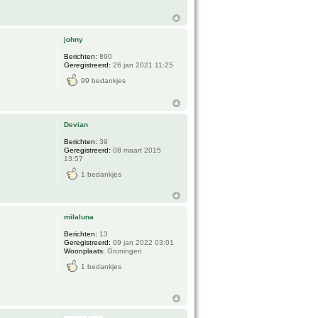
johny
Berichten:
890
Geregistreerd:
26 jan 2021 11:25
99 bedankjes
Devian
Berichten:
39
Geregistreerd:
08 maart 2015
13:57
1 bedankjes
milaluna
Berichten:
13
Geregistreerd:
09 jan 2022 03:01
Woonplaats:
Groningen
1 bedankjes