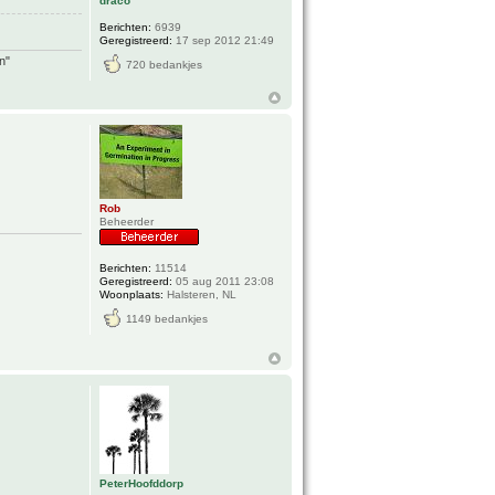
draco
Berichten:
6939
Geregistreerd:
17 sep 2012 21:49
n"
720 bedankjes
Rob
Beheerder
Berichten:
11514
Geregistreerd:
05 aug 2011 23:08
Woonplaats:
Halsteren, NL
1149 bedankjes
PeterHoofddorp