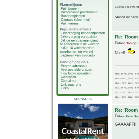
Plantenlijsten
Laatst bijgewerk
Palmbomen
Winterharde palmbomen
Bananenplanten
"Alleen mensen d
Canna's (bloemriet)
Palmvarens
Populairste artikels
1)
Verzorging bananenplanten
Re: 'Room 
2)
Verzorging van palmen
3)
Hoe een bananenplant
door
Rob
op 1
beschermen in de winter?
4)
De 10 winterhardste
palmbomen ter wereld
Nize!!!
5)
Zaaien van avocado
Handige pagina's
Exoten adressen
Veel gestelde vragen
Hoe foto's uploaden
08/09, -14.7°C__14/15, - 3.6°
Richtlijnen
09/10, -10.0°C__15/16, - 5.9°
Disclaimer
10/11, - 7.9°C__16/17, - 7.9°
Link naar ons
Links
11/12, -14.7°C__17/18, - 8.3°
12/13, - 7.9°C__18/19, - 7.5°C
13/14, - 0.8°C__19/20, - 2.8°C
SPONSORS
Re: 'Room 
door
PeterHo
GAAAAFF!!