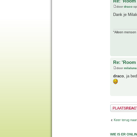
Re: 'Room 
door
draco
op
Dank je Mila
"Alleen mensen d
Re: 'Room 
door
milaluna
draco
, ja be
Plaats een reactie
Keer terug naar
WIE IS ER ONLI