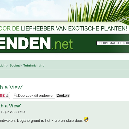
icht
‹
Sociaal
‹
Tuininrichting
h a View'
h a View'
 12 jun 2021 16:16
 ontwaken. Begane grond is het kruip-en-sluip-door.