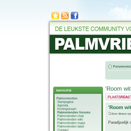
Forumoverz
'Room wit
NAVIGATIE
Plaats een reactie
Palmvrienden
Startpagina
Agenda
'Room wit
Kortingskaart
Palmvrienden forums
door
draco
op
Palmvrienden chat
Palmvrienden wiki
Paradijselijk
Palmvrienden maps
Palmvrienden label
Contact