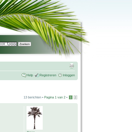
Help
Registreren
Inloggen
13 berichten •
Pagina
1
van
2
•
1
2