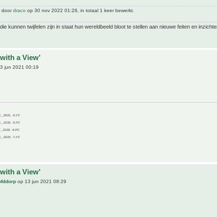
t door
draco
op 30 nov 2022 01:26, in totaal 1 keer bewerkt.
ie kunnen twijfelen zijn in staat hun wereldbeeld bloot te stellen aan nieuwe feiten en inzichte
with a View'
3 jun 2021 00:19
C__20/21, -9.1°C
C__21/22, -5.2°C
C__21/22, -6.9°C
C__22/23, -7.1°C
with a View'
ofddorp
op 13 jun 2021 08:29