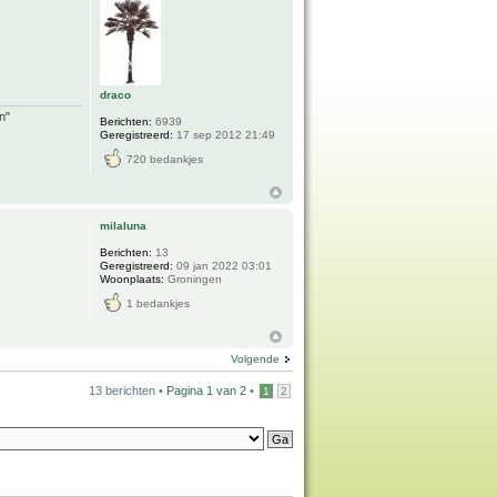
draco
n"
Berichten:
6939
Geregistreerd:
17 sep 2012 21:49
720 bedankjes
milaluna
Berichten:
13
Geregistreerd:
09 jan 2022 03:01
Woonplaats:
Groningen
1 bedankjes
Volgende
13 berichten •
Pagina
1
van
2
•
1
2