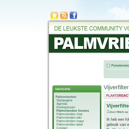
Forumoverz
Vijverfilt
NAVIGATIE
Plaats een reactie
Palmvrienden
Startpagina
Agenda
Vijverfilt
Kortingskaart
Palmvrienden forums
door
Hitch
op 
Palmvrienden chat
Palmvrienden wiki
Ik heb een fol
Palmvrienden maps
gebruik van w
Palmvrienden label
Contact