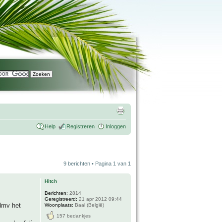
Help
Registreren
Inloggen
9 berichten • Pagina
1
van
1
Hitch
Berichten:
2814
Geregistreerd:
21 apr 2012 09:44
 dmv het
Woonplaats:
Baal (België)
157 bedankjes