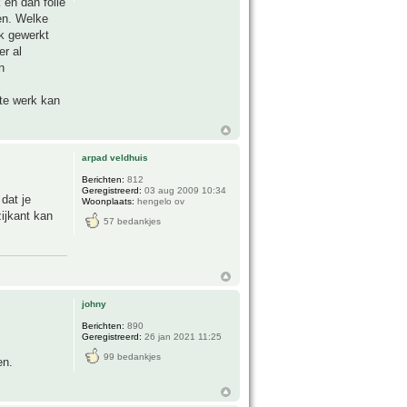
 en dan folie
en. Welke
ok gewerkt
er al
n
te werk kan
arpad veldhuis
Berichten:
812
Geregistreerd:
03 aug 2009 10:34
dat je
Woonplaats:
hengelo ov
ijkant kan
57 bedankjes
johny
Berichten:
890
Geregistreerd:
26 jan 2021 11:25
99 bedankjes
en.