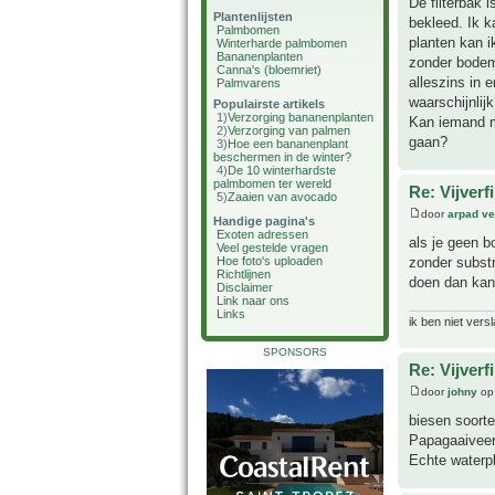
De filterbak 
Plantenlijsten
bekleed. Ik k
Palmbomen
planten kan i
Winterharde palmbomen
Bananenplanten
zonder bodems
Canna's (bloemriet)
alleszins in 
Palmvarens
waarschijnlij
Populairste artikels
1)
Verzorging bananenplanten
Kan iemand m
2)
Verzorging van palmen
gaan?
3)
Hoe een bananenplant
beschermen in de winter?
4)
De 10 winterhardste
palmbomen ter wereld
Re: Vijverf
5)
Zaaien van avocado
door
arpad ve
Handige pagina's
Exoten adressen
als je geen b
Veel gestelde vragen
zonder substr
Hoe foto's uploaden
Richtlijnen
doen dan kan
Disclaimer
Link naar ons
Links
ik ben niet vers
SPONSORS
Re: Vijverf
door
johny
op
biesen soorte
Papagaaiveer
Echte waterp