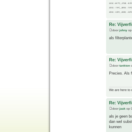
11/12, -14.7°C__17/18, - 8.3°
12/13, - 7.9°C__18/19, - 7.5°C
13/14, - 0.8°C__19/20, - 2.8°C
Re: Vijverf
door
johny
op
als filterpla
Re: Vijverf
door
tankton
o
Precies. Als f
We are here to 
Re: Vijverf
door
jaak
op 0
als je geen b
dan wel subst
kunnen