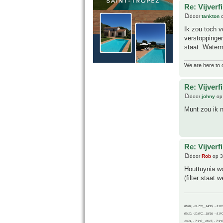
Re: Vijverf
door
tankton
o
Ik zou toch v
verstoppingen
staat. Waterm
We are here to 
Re: Vijverf
door
johny
op
Munt zou ik n
Re: Vijverf
door
Rob
op 3
Houttuynia wo
(filter staat 
08/09, -14.7°C__14/15, - 3.6°
09/10, -10.0°C__15/16, - 5.9°
10/11, - 7.9°C__16/17, - 7.9°