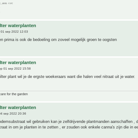
C__22/23, -7.1°C
ilter waterplanten
 01 sep 2022 12:03
nten prima is ook de bedoeling om zoveel mogelijk groen te oogsten
ilter waterplanten
p 01 sep 2022 15:58
ilter plant wil je de ergste woekeraars want die halen veel nitraat uit je water.
care for the garden
ilter waterplanten
4 sep 2022 20:36
odemsubstraat wil gebruiken kan je zelfdrijvende plantmanden aanschaffen , 
raat in om je planten in te zetten , er zouden ook enkele canna's zijn die in 