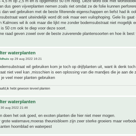
is 4,5 m op 2,5 m en is opgemetst 50 cm hoog. Deze word ook met worteldoek
an dus geen vijverplanten nemen zoals riet omdat ze de folie kunnen perforer
k dan wel gebruiken met de beste filterende eigenschappen en liefst had ik o
ubstraat want uiteindelijk word dit ook maar een vuilophoping. Gele lis gaat 
en Kalmoes wil ik ook maar die lijkt me zonder bodemsubstraat niet mogelijk e
k is 50 cm ook te diep voor deze soort.
e raad geven zowel over de beste zuiverende plantensoorten en hoe ik best 
ilter waterplanten
ldhuis
op 29 aug 2022 16:21
odemsubstraat wil gebruiken kom je toch op drijfplanten uit, want ik denk toch 
aat niet veel kan ,misschien is een oplossing van die mandjes die je aan de z
 je veel meer planten gebruiken
laafd,ik hebt gewoon teveel planten
ilter waterplanten
 30 aug 2022 21:46
n doen het ook goed, en exoten planten die hier niet meer mogen.
 grote waternave,moeras theunisbloem zijn zeer sterke groeiers maar verbod
lanten hoornblad en waterpest