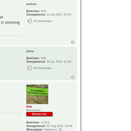
tankton
Berichten:
544
Geregistreerd:
11 okt 2021 10:45
er
43 bedankjes
 in stroming
johny
Berichten:
890
Geregistreerd:
26 jan 2021 11:25
99 bedankjes
Rob
Beheerder
Berichten:
11514
Geregistreerd:
05 aug 2011 23:08
Woonplaats:
Halsteren, NL