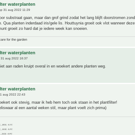
ilter waterplanten
p 31 aug 2022 11:29
oor substraat gaan, maar dan grof grind zodat het lang blijft doorstromen zond
. Qua planten inderdaad iris/gele lis. Houttuynia groeit ook vlot wanneer deze
unt groeit zo hard dat je iedere week kan snoeien.
care for the garden
ilter waterplanten
 31 aug 2022 16:37
iet aan raden kruipt overal in en woekert andere planten weg.
ilter waterplanten
1 aug 2022 22:43
ekert ook stevig, maar ik heb hem toch ook staan in het plantfilter!
weliswaar al een aantal weken stil, maar plant voelt zich prima)
C__20/21, -9.1°C
C__21/22, -5.2°C
C__21/22, -6.9°C