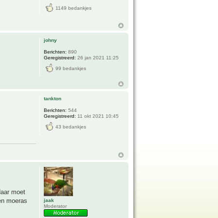
1149 bedankjes
johny
Berichten:
890
Geregistreerd:
26 jan 2021 11:25
99 bedankjes
tankton
Berichten:
544
Geregistreerd:
11 okt 2021 10:45
43 bedankjes
daar moet
een moeras
jaak
Moderator