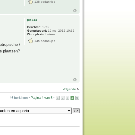
138 bedankjes
jos944
Berichten:
1769
Geregistreerd:
12 mei 2012 10:32
Woonplaats:
huizen
135 bedankjes
ptropische /
te plaatsen?
Volgende
46 berichten •
Pagina
4
van
5
•
1
2
3
4
5