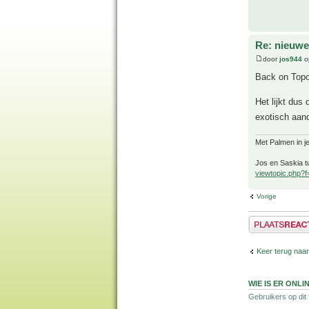
Re: nieuwe
door
jos944
o
Back on Topo
Het lijkt dus
exotisch aan
Met Palmen in je
Jos en Saskia tu
viewtopic.php?
Vorige
Plaats een reactie
Keer terug naar
WIE IS ER ONLI
Gebruikers op dit