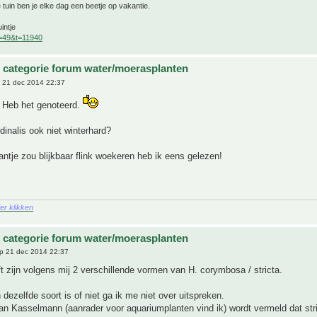
 tuin ben je elke dag een beetje op vakantie.
intje
f=49&t=11940
 categorie forum water/moerasplanten
 21 dec 2014 22:37
 Heb het genoteerd.
rdinalis ook niet winterhard?
antje zou blijkbaar flink woekeren heb ik eens gelezen!
ier klikken
 categorie forum water/moerasplanten
p 21 dec 2014 22:37
 zijn volgens mij 2 verschillende vormen van H. corymbosa / stricta.
 dezelfde soort is of niet ga ik me niet over uitspreken.
an Kasselmann (aanrader voor aquariumplanten vind ik) wordt vermeld dat str