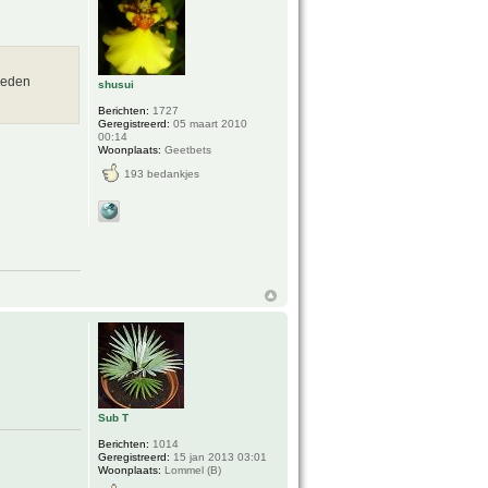
leden
shusui
Berichten:
1727
Geregistreerd:
05 maart 2010
00:14
Woonplaats:
Geetbets
193 bedankjes
Sub T
Berichten:
1014
Geregistreerd:
15 jan 2013 03:01
Woonplaats:
Lommel (B)