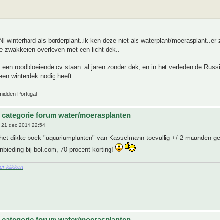
 Nl winterhard als borderplant..ik ken deze niet als waterplant/moerasplant..er 
e zwakkeren overleven met een licht dek..
 een roodbloeiende cv staan..al jaren zonder dek, en in het verleden de Russ
en winterdek nodig heeft..
midden Portugal
 categorie forum water/moerasplanten
 21 dec 2014 22:54
 het dikke boek "aquariumplanten" van Kasselmann toevallig +/-2 maanden g
nbieding bij bol.com, 70 procent korting!
ier klikken
 categorie forum water/moerasplanten