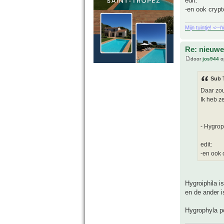
edit:
-en ook cryp
Mijn tuintje! <--
h
Re: nieuwe
door
jos944
o
Sub 
Daar zou
Ik heb ze
- Hygrop
edit:
-en ook 
Hygroiphila i
en de ander i
Hygrophyla po