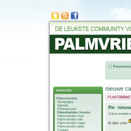
Forumoverz
nieuwe ca
NAVIGATIE
Plaats een reactie
Palmvrienden
Startpagina
Agenda
Re: nieuw
Kortingskaart
Palmvrienden forums
door
wsnbm
o
Palmvrienden chat
Palmvrienden wiki
Ik ben voor
Palmvrienden maps
Palmvrienden label
Contact