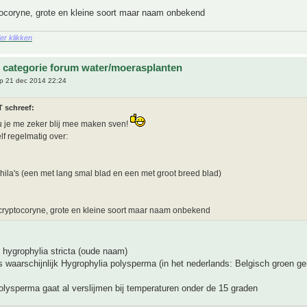
tocoryne, grote en kleine soort maar naam onbekend
ier klikken
 categorie forum water/moerasplanten
p 21 dec 2014 22:24
T schreef:
 je me zeker blij mee maken sven!
lf regelmatig over:
hila's (een met lang smal blad en een met groot breed blad)
cryptocoryne, grote en kleine soort maar naam onbekend
s hygrophylia stricta (oude naam)
s waarschijnlijk Hygrophylia polysperma (in het nederlands: Belgisch groen 
lysperma gaat al verslijmen bij temperaturen onder de 15 graden