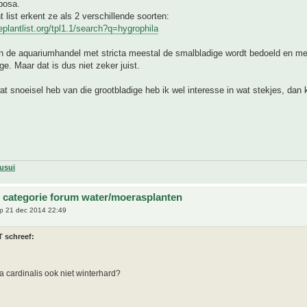
bosa.
t list erkent ze als 2 verschillende soorten:
eplantlist.org/tpl1.1/search?q=hygrophila
in de aquariumhandel met stricta meestal de smalbladige wordt bedoeld en m
ge. Maar dat is dus niet zeker juist.
at snoeisel heb van die grootbladige heb ik wel interesse in wat stekjes, dan
usui
 categorie forum water/moerasplanten
p 21 dec 2014 22:49
T schreef:
ia cardinalis ook niet winterhard?