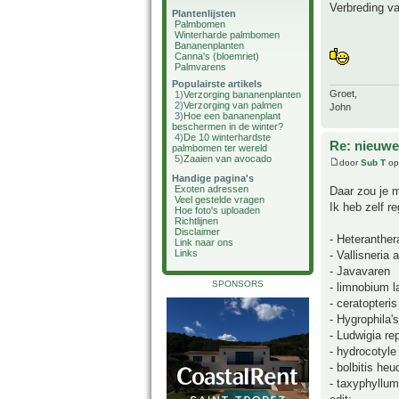
Verbreding va
Plantenlijsten
Palmbomen
Winterharde palmbomen
Bananenplanten
Canna's (bloemriet)
Palmvarens
Populairste artikels
Groet,
1)
Verzorging bananenplanten
2)
Verzorging van palmen
John
3)
Hoe een bananenplant
beschermen in de winter?
4)
De 10 winterhardste
Re: nieuwe
palmbomen ter wereld
5)
Zaaien van avocado
door
Sub T
op
Handige pagina's
Exoten adressen
Daar zou je 
Veel gestelde vragen
Ik heb zelf r
Hoe foto's uploaden
Richtlijnen
Disclaimer
- Heteranthera
Link naar ons
Links
- Vallisneria 
- Javavaren
SPONSORS
- limnobium 
- ceratopteris
- Hygrophila'
- Ludwigia re
- hydrocotyle
- bolbitis heu
- taxyphyllum