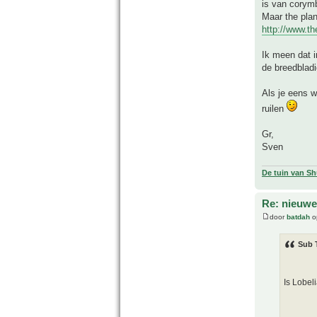
is van corym
Maar the plan
http://www.th
Ik meen dat 
de breedbladi
Als je eens w
ruilen
Gr,
Sven
De tuin van Sh
Re: nieuwe
door
batdah
o
Sub 
Is Lobel