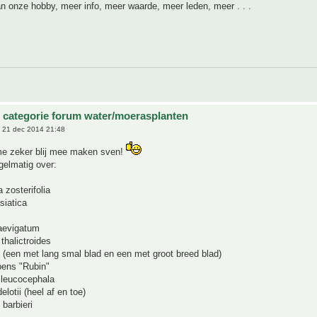
n onze hobby, meer info, meer waarde, meer leden, meer . . .
 categorie forum water/moerasplanten
 21 dec 2014 21:48
me zeker blij mee maken sven!
egelmatig over:
 zosterifolia
asiatica
laevigatum
 thalictroides
s (een met lang smal blad en een met groot breed blad)
pens "Rubin"
 leucocephala
delotii (heel af en toe)
 barbieri