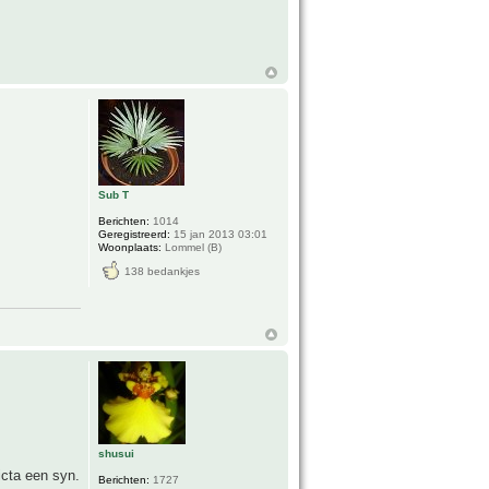
Sub T
Berichten:
1014
Geregistreerd:
15 jan 2013 03:01
Woonplaats:
Lommel (B)
138 bedankjes
shusui
icta een syn.
Berichten:
1727