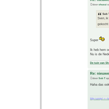
door
shusui
o
Sub 
Sven, ik
gekocht 
Super
Ik heb hem o
Nu is de Nede
De tuin van Sh
Re: nieuwe
door
Sub T
op
Haha das ook
Mijn tuintje! <--
h