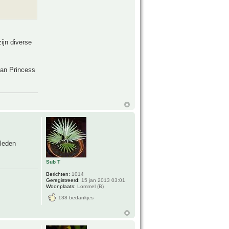
zijn diverse
ian Princess
eleden
Sub T
Berichten:
1014
Geregistreerd:
15 jan 2013 03:01
Woonplaats:
Lommel (B)
138 bedankjes