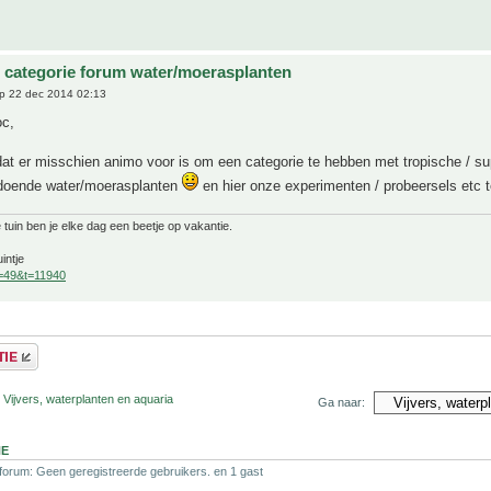
 categorie forum water/moerasplanten
p 22 dec 2014 02:13
c,
 dat er misschien animo voor is om een categorie te hebben met tropische / su
doende water/moerasplanten
en hier onze experimenten / probeersels etc 
 tuin ben je elke dag een beetje op vakantie.
intje
f=49&t=11940
 Vijvers, waterplanten en aquaria
Ga naar:
NE
 forum: Geen geregistreerde gebruikers. en 1 gast