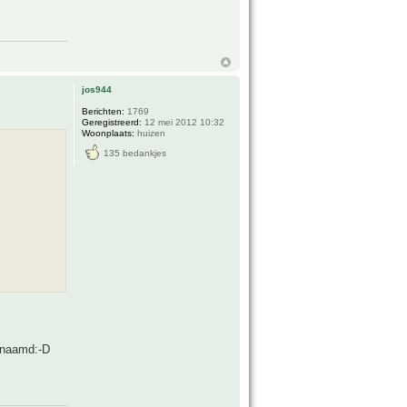
jos944
Berichten:
1769
Geregistreerd:
12 mei 2012 10:32
Woonplaats:
huizen
135 bedankjes
genaamd:-D