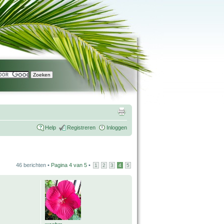
Help
Registreren
Inloggen
46 berichten •
Pagina
4
van
5
•
1
2
3
4
5