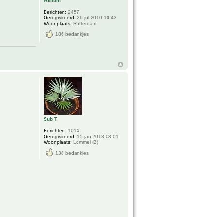
wsnbm
Berichten:
2457
Geregistreerd:
26 jul 2010 10:43
Woonplaats:
Rotterdam
186 bedankjes
Sub T
Berichten:
1014
Geregistreerd:
15 jan 2013 03:01
Woonplaats:
Lommel (B)
138 bedankjes