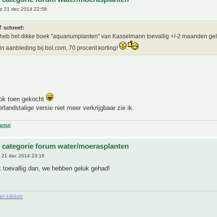
p 21 dec 2014 22:58
T schreef:
 heb het dikke boek "aquariumplanten" van Kasselmann toevallig +/-2 maanden ge
in aanbieding bij bol.com, 70 procent korting!
ok toen gekocht
rlandstalige versie niet meer verkrijgbaar zie ik.
usui
 categorie forum water/moerasplanten
 21 dec 2014 23:16
 toevallig dan, we hebben geluk gehad!
ier klikken