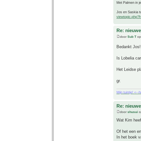
Met Palmen in je
Jos en Saskia tu
viewtopic.php?
Re: nieuwe
door
Sub T
op
Bedankt Jos!
Is Lobelia ca
Het Leidse pl
gr.
Mijn tuintje! <--
h
Re: nieuwe
door
shusui
o
Wat Kim heeft
Of het een en
In het boek v