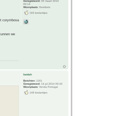
Geregistreerd:
05 maart 2010
00:14
Woonplaats:
Geetbets
193 bedankjes
et corymbosa
 kunnen we
batdah
Berichten:
1161
Geregistreerd:
14 jul 2014 00:43
Woonplaats:
Venda Portugal
149 bedankjes