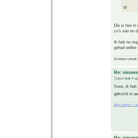
gr.
Die is hier in
cv's van en d
Ik heb nu nog
gehad welke e
Groeten vanuit 
Re: nieuwe
door
Sub T
op
Sven, ik heb
gekocht in aa
Mijn tuintje! <--
h
Re: nieuwe