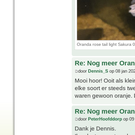
Oranda rose tail light Sakura
Re: Nog meer Ora
door
Dennis_S
op 08 jan 20
Mooi hoor! Ooit als kle
elke soort er steeds t
waren gewoon oranje. De
Re: Nog meer Ora
door
PeterHoofddorp
op 09 
Dank je Dennis.