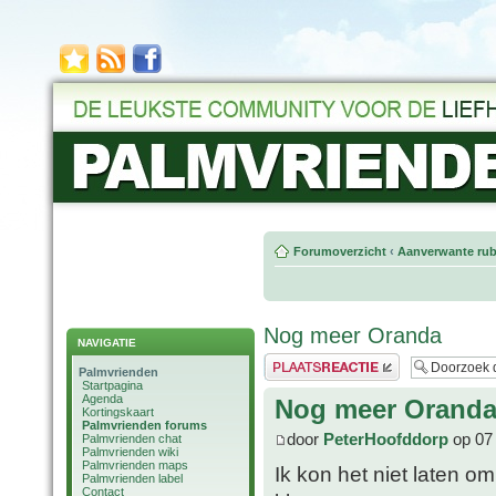
Forumoverzicht
‹
Aanverwante rub
Nog meer Oranda
NAVIGATIE
Plaats een reactie
Palmvrienden
Startpagina
Agenda
Nog meer Orand
Kortingskaart
Palmvrienden forums
door
PeterHoofddorp
op 07 
Palmvrienden chat
Palmvrienden wiki
Palmvrienden maps
Ik kon het niet laten om
Palmvrienden label
Contact