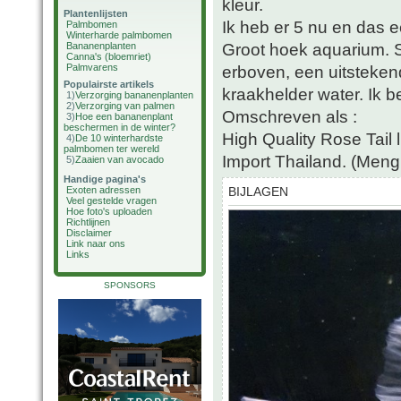
kleur.
Plantenlijsten
Ik heb er 5 nu en das 
Palmbomen
Winterharde palmbomen
Groot hoek aquarium. S
Bananenplanten
Canna's (bloemriet)
Palmvarens
erboven, een uitstekend 
Populairste artikels
kraakhelder water. Ik b
1)
Verzorging bananenplanten
2)
Verzorging van palmen
Omschreven als :
3)
Hoe een bananenplant
beschermen in de winter?
High Quality Rose Tail 
4)
De 10 winterhardste
palmbomen ter wereld
Import Thailand. (Meng
5)
Zaaien van avocado
Handige pagina's
Exoten adressen
BIJLAGEN
Veel gestelde vragen
Hoe foto's uploaden
Richtlijnen
Disclaimer
Link naar ons
Links
SPONSORS