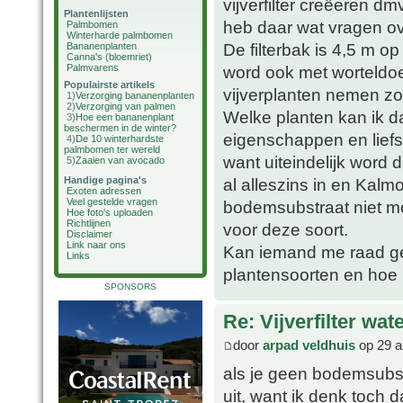
vijverfilter creëeren d
Plantenlijsten
heb daar wat vragen ov
Palmbomen
Winterharde palmbomen
De filterbak is 4,5 m 
Bananenplanten
Canna's (bloemriet)
Palmvarens
word ook met worteldoe
Populairste artikels
vijverplanten nemen zoa
1)
Verzorging bananenplanten
2)
Verzorging van palmen
Welke planten kan ik d
3)
Hoe een bananenplant
beschermen in de winter?
eigenschappen en lief
4)
De 10 winterhardste
palmbomen ter wereld
want uiteindelijk word 
5)
Zaaien van avocado
Handige pagina's
al alleszins in en Kalmo
Exoten adressen
Veel gestelde vragen
bodemsubstraat niet mog
Hoe foto's uploaden
Richtlijnen
voor deze soort.
Disclaimer
Link naar ons
Kan iemand me raad ge
Links
plantensoorten en hoe 
SPONSORS
Re: Vijverfilter wat
door
arpad veldhuis
op 29 a
als je geen bodemsubstr
uit, want ik denk toch 