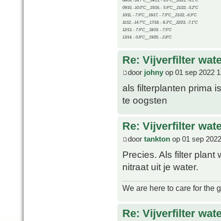
08/09, -14.7°C__14/15, - 3.6°C__20/21, -9.1°C
09/10, -10.0°C__15/16, - 5.9°C__21/22, -5.2°C
10/11, - 7.9°C__16/17, - 7.9°C__21/22, -6.9°C
11/12, -14.7°C__17/18, - 8.3°C__22/23, -7.1°C
12/13, - 7.9°C__18/19, - 7.5°C
13/14, - 0.8°C__19/20, - 2.8°C
Re: Vijverfilter wat
door
johny
op 01 sep 2022 1
als filterplanten prima
te oogsten
Re: Vijverfilter wat
door
tankton
op 01 sep 2022
Precies. Als filter plan
nitraat uit je water.
We are here to care for the 
Re: Vijverfilter wat