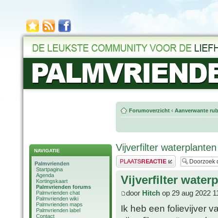
Forumoverzicht
‹
Aanverwante rub
Vijverfilter waterplanten
NAVIGATIE
Plaats een reactie
Palmvrienden
Startpagina
Agenda
Vijverfilter water
Kortingskaart
Palmvrienden forums
door
Hitch
op 29 aug 2022 1
Palmvrienden chat
Palmvrienden wiki
Palmvrienden maps
Ik heb een folievijver v
Palmvrienden label
Contact