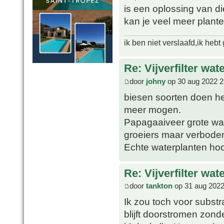
is een oplossing van d
kan je veel meer plant
ik ben niet verslaafd,ik heb
Re: Vijverfilter wat
door
johny
op 30 aug 2022 2
biesen soorten doen het
meer mogen.
Papagaaiveer grote wa
groeiers maar verbode
Echte waterplanten ho
Re: Vijverfilter wat
door
tankton
op 31 aug 2022
Ik zou toch voor substr
blijft doorstromen zon