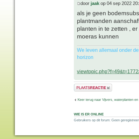
door
jaak
op 04 sep 2022 20
als je geen bodemsubstr
plantmanden aanschaffe
planten in te zetten , 
moeras kunnen
We leven allemaal onder de
horizon
viewtopic.php?f=49&t=177
Plaats een reactie
Keer terug naar Vijvers, waterplanten en
WIE IS ER ONLINE
Gebruikers op dit forum: Geen geregistreer