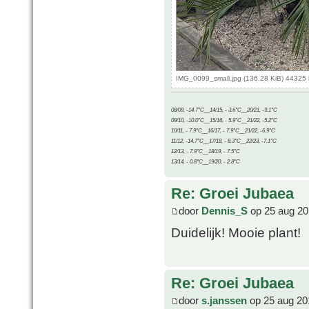
IMG_0099_small.jpg (136.28 KiB) 44325
08/09, -14.7°C__14/15, - 3.6°C__20/21, -9.1°C
09/10, -10.0°C__15/16, - 5.9°C__21/22, -5.2°C
10/11, - 7.9°C__16/17, - 7.9°C__21/22, -6.9°C
11/12, -14.7°C__17/18, - 8.3°C__22/23, -7.1°C
12/13, - 7.9°C__18/19, - 7.5°C
13/14, - 0.8°C__19/20, - 2.8°C
Re: Groei Jubaea
door
Dennis_S
op 25 aug 20
Duidelijk! Mooie plant!
Re: Groei Jubaea
door
s.janssen
op 25 aug 20