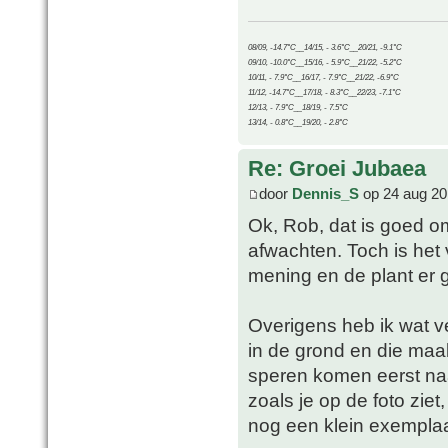
08/09, -14.7°C__14/15, - 3.6°C__20/21, -9.1°C
09/10, -10.0°C__15/16, - 5.9°C__21/22, -5.2°C
10/11, - 7.9°C__16/17, - 7.9°C__21/22, -6.9°C
11/12, -14.7°C__17/18, - 8.3°C__22/23, -7.1°C
12/13, - 7.9°C__18/19, - 7.5°C
13/14, - 0.8°C__19/20, - 2.8°C
Re: Groei Jubaea
door
Dennis_S
op 24 aug 20
Ok, Rob, dat is goed 
afwachten. Toch is het
mening en de plant er g
Overigens heb ik wat ve
in de grond en die maa
speren komen eerst naa
zoals je op de foto ziet
nog een klein exemplaa