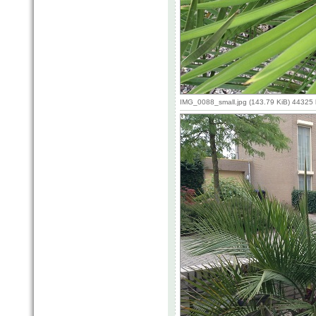
IMG_0088_small.jpg (143.79 KiB) 44325