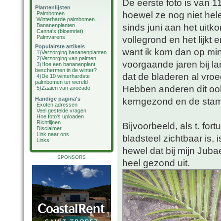
De eerste foto is van 1
Plantenlijsten
hoewel ze nog niet hele
Palmbomen
Winterharde palmbomen
sinds juni aan het uitko
Bananenplanten
Canna's (bloemriet)
Palmvarens
vollegrond en het lijkt
Populairste artikels
want ik kom dan op mini
1)
Verzorging bananenplanten
2)
Verzorging van palmen
voorgaande jaren bij la
3)
Hoe een bananenplant
beschermen in de winter?
dat de bladeren al vroe
4)
De 10 winterhardste
palmbomen ter wereld
Hebben anderen dit ook?
5)
Zaaien van avocado
Handige pagina's
kerngezond en de stam 
Exoten adressen
Veel gestelde vragen
Hoe foto's uploaden
Richtlijnen
Bijvoorbeeld, als t. for
Disclaimer
Link naar ons
bladsteel zichtbaar is,
Links
hewel dat bij mijn Juba
SPONSORS
heel gezond uit.