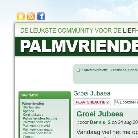
Forumoverzicht
‹
Exotische plant
Groei Jubaea
NAVIGATIE
Plaats een reactie
Palmvrienden
Startpagina
Agenda
Groei Jubaea
Kortingskaart
Palmvrienden forums
door
Dennis_S
op 24 aug 20
Palmvrienden chat
Palmvrienden wiki
Palmvrienden maps
Vandaag viel het me op
Palmvrienden label
Contact