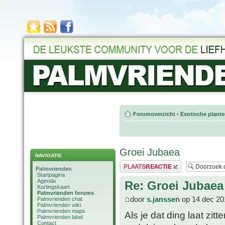
Forumoverzicht
‹
Exotische plant
Groei Jubaea
NAVIGATIE
Plaats een reactie
Palmvrienden
Startpagina
Agenda
Re: Groei Jubaea
Kortingskaart
Palmvrienden forums
door
s.janssen
op 14 dec 20
Palmvrienden chat
Palmvrienden wiki
Palmvrienden maps
Als je dat ding laat zit
Palmvrienden label
Contact