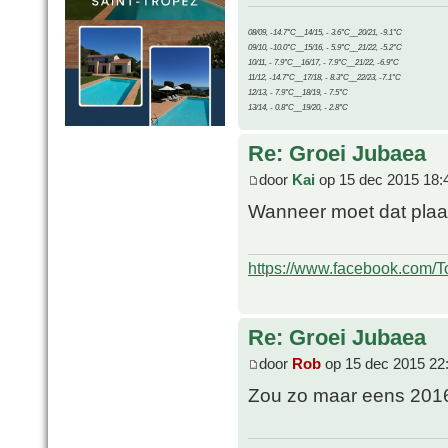
08/09, -14.7°C__14/15, - 3.6°C__20/21, -9.1°C
09/10, -10.0°C__15/16, - 5.9°C__21/22, -5.2°C
10/11, - 7.9°C__16/17, - 7.9°C__21/22, -6.9°C
11/12, -14.7°C__17/18, - 8.3°C__22/23, -7.1°C
12/13, - 7.9°C__18/19, - 7.5°C
13/14, - 0.8°C__19/20, - 2.8°C
Re: Groei Jubaea
door
Kai
op 15 dec 2015 18:
Wanneer moet dat plaa
https://www.facebook.com/T
Re: Groei Jubaea
door
Rob
op 15 dec 2015 22
Zou zo maar eens 201