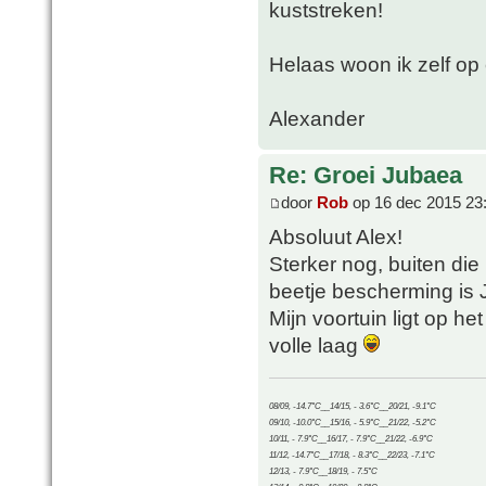
kuststreken!
Helaas woon ik zelf op 
Alexander
Re: Groei Jubaea
door
Rob
op 16 dec 2015 23
Absoluut Alex!
Sterker nog, buiten di
beetje bescherming is J
Mijn voortuin ligt op he
volle laag
08/09, -14.7°C__14/15, - 3.6°C__20/21, -9.1°C
09/10, -10.0°C__15/16, - 5.9°C__21/22, -5.2°C
10/11, - 7.9°C__16/17, - 7.9°C__21/22, -6.9°C
11/12, -14.7°C__17/18, - 8.3°C__22/23, -7.1°C
12/13, - 7.9°C__18/19, - 7.5°C