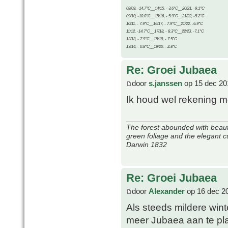
08/09, -14.7°C__14/15, - 3.6°C__20/21, -9.1°C
09/10, -10.0°C__15/16, - 5.9°C__21/22, -5.2°C
10/11, - 7.9°C__16/17, - 7.9°C__21/22, -6.9°C
11/12, -14.7°C__17/18, - 8.3°C__22/23, -7.1°C
12/13, - 7.9°C__18/19, - 7.5°C
13/14, - 0.8°C__19/20, - 2.8°C
Re: Groei Jubaea
door
s.janssen
op 15 dec 20
Ik houd wel rekening 
The forest abounded with beauti
green foliage and the elegant c
Darwin 1832
Re: Groei Jubaea
door
Alexander
op 16 dec 2
Als steeds mildere wint
meer Jubaea aan te pla