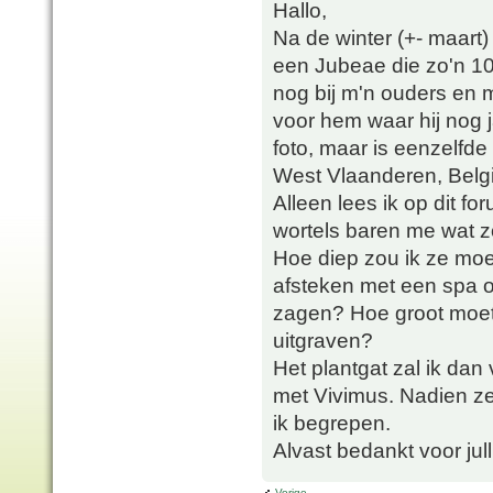
Hallo,
Na de winter (+- maart) 
een Jubeae die zo'n 10 
nog bij m'n ouders en 
voor hem waar hij nog 
foto, maar is eenzelfde
West Vlaanderen, Belgi
Alleen lees ik op dit f
wortels baren me wat 
Hoe diep zou ik ze moe
afsteken met een spa o
zagen? Hoe groot moet d
uitgraven?
Het plantgat zal ik da
met Vivimus. Nadien z
ik begrepen.
Alvast bedankt voor jull
Vorige