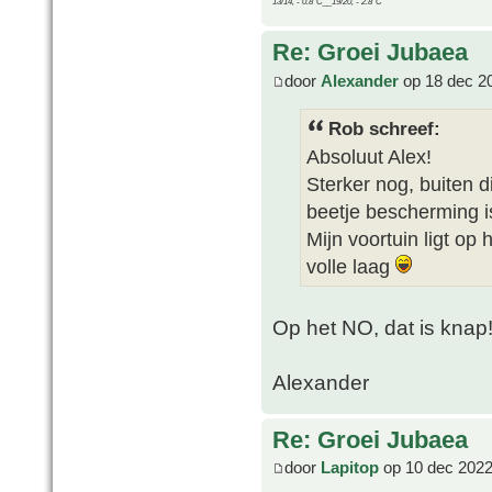
13/14, - 0.8°C__19/20, - 2.8°C
Re: Groei Jubaea
door
Alexander
op 18 dec 2
Rob schreef:
Absoluut Alex!
Sterker nog, buiten 
beetje bescherming is
Mijn voortuin ligt op
volle laag
Op het NO, dat is knap
Alexander
Re: Groei Jubaea
door
Lapitop
op 10 dec 2022