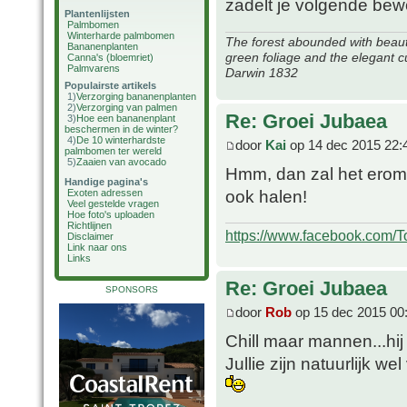
zadelt je volgende bew
Plantenlijsten
Palmbomen
Winterharde palmbomen
The forest abounded with beauti
Bananenplanten
green foliage and the elegant c
Canna's (bloemriet)
Palmvarens
Darwin 1832
Populairste artikels
1)
Verzorging bananenplanten
2)
Verzorging van palmen
Re: Groei Jubaea
3)
Hoe een bananenplant
beschermen in de winter?
4)
De 10 winterhardste
door
Kai
op 14 dec 2015 22:
palmbomen ter wereld
5)
Zaaien van avocado
Hmm, dan zal het erom 
Handige pagina's
ook halen!
Exoten adressen
Veel gestelde vragen
Hoe foto's uploaden
Richtlijnen
https://www.facebook.com/T
Disclaimer
Link naar ons
Links
Re: Groei Jubaea
SPONSORS
door
Rob
op 15 dec 2015 00
Chill maar mannen...hij 
Jullie zijn natuurlijk 