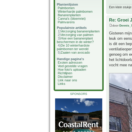
Plantenlijsten
Een klein stukje
Palmbomen
Winterharde palmbomen
Bananenplanten
Canna's (bloemriet)
Re: Groei 
Palmvarens
door
Dennis_
Populairste artikels
1)
Verzorging bananenplanten
Gisteren mijn
2)
Verzorging van palmen
leuk om eens 
3)
Hoe een bananenplant
beschermen in de winter?
is dit een be
4)
De 10 winterhardste
ventilatieope
palmbomen ter wereld
5)
Zaaien van avocado
genoeg om een
Handige pagina's
het lichtdoor
Exoten adressen
vocht mee naa
Veel gestelde vragen
Hoe foto's uploaden
Richtlijnen
Disclaimer
Link naar ons
Links
SPONSORS