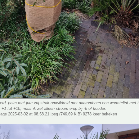
derd, palm met jute vrij strak omwikkeld met daaromheen een warmtelint met 
 +1 tot +10, maar ik zet alleen stroom erop bij -5 of kouder.
ge 2025-03-02 at 08.58.21.jpeg (746.69 KiB) 9278 keer bekeken