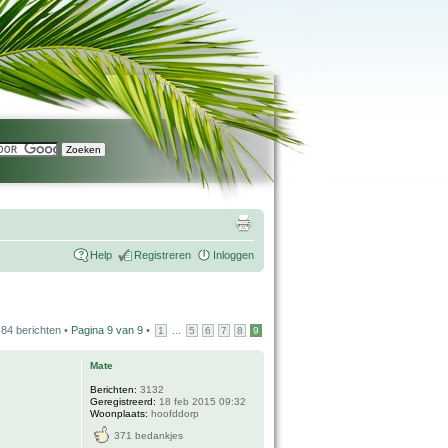
Help
Registreren
Inloggen
84 berichten •
Pagina
9
van
9
•
...
1
5
6
7
8
9
Mate
Berichten:
3132
Geregistreerd:
18 feb 2015 09:32
Woonplaats:
hoofddorp
371 bedankjes