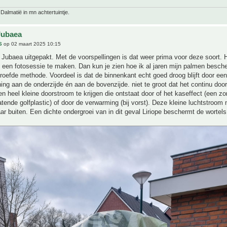
 Dalmatië in mn achtertuintje.
Jubaea
S
op 02 maart 2025 10:15
 Jubaea uitgepakt. Met de voorspellingen is dat weer prima voor deze soort. 
een fotosessie te maken. Dan kun je zien hoe ik al jaren mijn palmen besch
proefde methode. Voordeel is dat de binnenkant echt goed droog blijft door een
ning aan de onderzijde én aan de bovenzijde. niet te groot dat het continu doo
 heel kleine doorstroom te krijgen die ontstaat door of het kaseffect (een zo
latende golfplastic) of door de verwarming (bij vorst). Deze kleine luchtstroom 
r buiten. Een dichte ondergroei van in dit geval Liriope beschermt de wortel