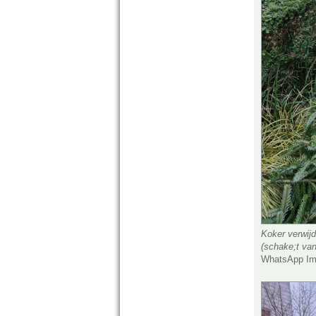
Koker verwij
(schake;t van
WhatsApp Ima