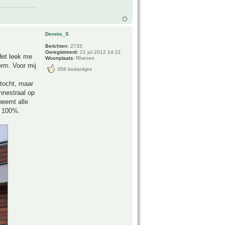
Dennis_S
Berichten:
2735
Geregistreerd:
21 jul 2012 14:21
Het leek me
Woonplaats:
Rhenen
erm. Voor mij
358 bedankjes
rtocht, maar
nnestraal op
neemt alle
s 100%.