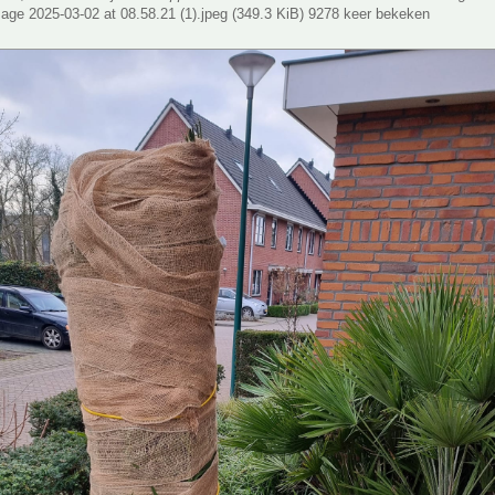
ge 2025-03-02 at 08.58.21 (1).jpeg (349.3 KiB) 9278 keer bekeken