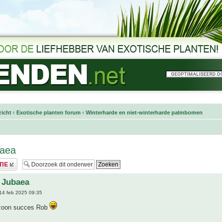
icht
‹
Exotische planten forum
‹
Winterharde en niet-winterharde palmbomen
baea
 Jubaea
14 feb 2025 09:35
 zoon succes Rob