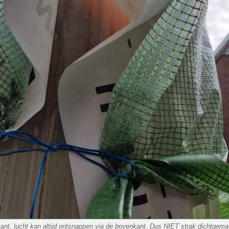
ant, lucht kan altijd ontsnappen via de bovenkant. Dus NIET strak dichtgema