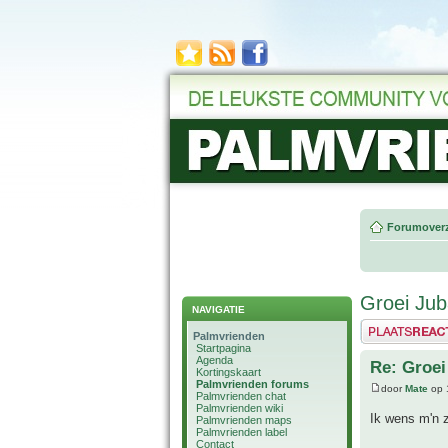
Forumoverz
Groei Ju
NAVIGATIE
Plaats een reactie
Palmvrienden
Startpagina
Agenda
Re: Groei
Kortingskaart
Palmvrienden forums
door
Mate
op 
Palmvrienden chat
Palmvrienden wiki
Ik wens m'n
Palmvrienden maps
Palmvrienden label
Contact