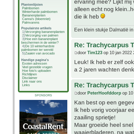
ervaring mee? Lijkt mij
Plantenlijsten
alleen echt nog klein..h
Palmbomen
Winterharde palmbomen
die ik heb
Bananenplanten
Canna's (bloemriet)
Palmvarens
Populairste artikels
Een klein stukje Dalmatië in
1)
Verzorging bananenplanten
2)
Verzorging van palmen
3)
Hoe een bananenplant
beschermen in de winter?
Re: Trachycarpus 
4)
De 10 winterhardste
palmbomen ter wereld
door
Tim123
op 10 jan 2022 
5)
Zaaien van avocado
Handige pagina's
Leuk! Ik heb er zelf oo
Exoten adressen
Veel gestelde vragen
a 2 jaren wachten denk
Hoe foto's uploaden
Richtlijnen
Disclaimer
Link naar ons
Re: Trachycarpus 
Links
door
PeterHoofddorp
op 10 
SPONSORS
Kan best op een gege
Ik heb vorig voorjaar e
zaailing sprietje!
Maar groeide heel snel 
waaierbladeren, na wat