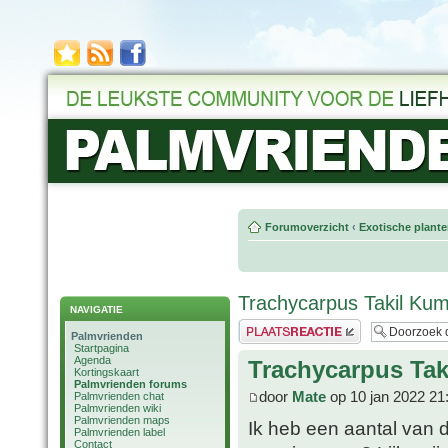
Forumoverzicht
‹
Exotische plant
Trachycarpus Takil Ku
NAVIGATIE
Plaats een reactie
Palmvrienden
Startpagina
Agenda
Trachycarpus Ta
Kortingskaart
Palmvrienden forums
door
Mate
op 10 jan 2022 21
Palmvrienden chat
Palmvrienden wiki
Palmvrienden maps
Ik heb een aantal van 
Palmvrienden label
Contact