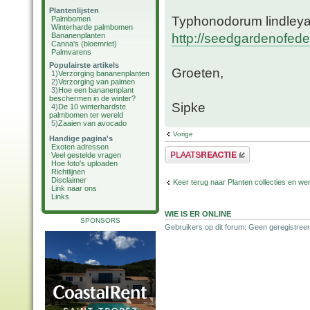
Plantenlijsten
Typhonodorum lindleya
Palmbomen
Winterharde palmbomen
http://seedgardenofed
Bananenplanten
Canna's (bloemriet)
Palmvarens
Populairste artikels
Groeten,
1)
Verzorging bananenplanten
2)
Verzorging van palmen
3)
Hoe een bananenplant
beschermen in de winter?
Sipke
4)
De 10 winterhardste
palmbomen ter wereld
5)
Zaaien van avocado
Vorige
Handige pagina's
Exoten adressen
Plaats een reactie
Veel gestelde vragen
Hoe foto's uploaden
Richtlijnen
Disclaimer
Keer terug naar Planten collecties en wen
Link naar ons
Links
WIE IS ER ONLINE
SPONSORS
Gebruikers op dit forum: Geen geregistreer