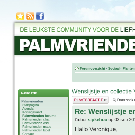
Forumoverzicht
‹
Sociaal
‹
Planten
Wenslijstje en collectie
NAVIGATIE
Plaats een reactie
Palmvrienden
Startpagina
Agenda
Re: Wenslijstje e
Kortingskaart
Palmvrienden forums
door
sipkehoo
op 03 sep 20
Palmvrienden chat
Palmvrienden wiki
Palmvrienden maps
Hallo Veronique,
Palmvrienden label
Contact