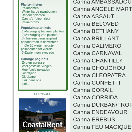
Canna AMBASSADO
Plantenlijsten
Canna ANGELE MART
Palmbomen
Winterharde palmbomen
Canna ASSAUT
Bananenplanten
Canna's (bloemriet)
Palmvarens
Canna BELOVED
Populairste artikels
Canna BETHANY
1)
Verzorging bananenplanten
2)
Verzorging van palmen
Canna BRILLANT
3)
Hoe een bananenplant
beschermen in de winter?
Canna CALIMERO
4)
De 10 winterhardste
palmbomen ter wereld
Canna CARNAVAL
5)
Zaaien van avocado
Handige pagina's
Canna CHANTILLY
Exoten adressen
Veel gestelde vragen
Canna CHOUCHOU
Hoe foto's uploaden
Richtlijnen
Canna CLEOPATRA
Disclaimer
Link naar ons
Canna CONFETTI
Links
Canna CORAIL
SPONSORS
Canna CORRIDA
Canna DURBAN/TRO
Canna ENDEAVOUR
Canna EREBUS
Canna FEU MAGIQUE