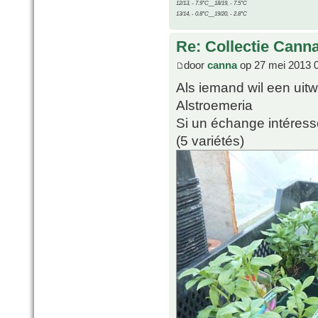
12/13, - 7.9°C__18/19, - 7.5°C
13/14, - 0.8°C__19/20, - 2.8°C
Re: Collectie Canna
door
canna
op 27 mei 2013 
Als iemand wil een uitw
Alstroemeria
Si un échange intéresse
(5 variétés)