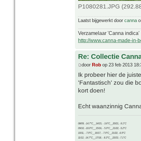
P1080281.JPG (292.88
Laatst bijgewerkt door
canna
op
Verzamelaar 'Canna indica'
http://www.canna-made-in-b
Re: Collectie Canna
door
Rob
op 23 feb 2013 18:
Ik probeer hier de juis
'Fantastisch' zou die 
kort doen!
Echt waanzinnig Cann
08/09, -14.7°C__14/15, - 3.6°C__20/21, -9.1°C
09/10, -10.0°C__15/16, - 5.9°C__21/22, -5.2°C
10/11, - 7.9°C__16/17, - 7.9°C__21/22, -6.9°C
11/12, -14.7°C__17/18, - 8.3°C__22/23, -7.1°C