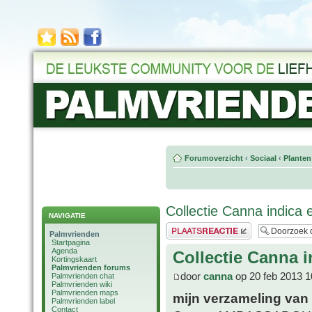
Forumoverzicht
‹
Sociaal
‹
Planten
Collectie Canna indica 
NAVIGATIE
Plaats een reactie
Palmvrienden
Startpagina
Agenda
Collectie Canna i
Kortingskaart
Palmvrienden forums
door
canna
op 20 feb 2013 1
Palmvrienden chat
Palmvrienden wiki
Palmvrienden maps
mijn verzameling van 
Palmvrienden label
Contact