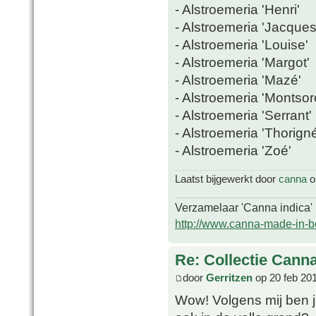
- Alstroemeria 'Henri'
- Alstroemeria 'Jacques
- Alstroemeria 'Louise'
- Alstroemeria 'Margot'
- Alstroemeria 'Mazé'
- Alstroemeria 'Montsor
- Alstroemeria 'Serrant'
- Alstroemeria 'Thorigné
- Alstroemeria 'Zoé'
Laatst bijgewerkt door
canna
op
Verzamelaar 'Canna indica'
http://www.canna-made-in-b
Re: Collectie Canna
door
Gerritzen
op 20 feb 20
Wow! Volgens mij ben j