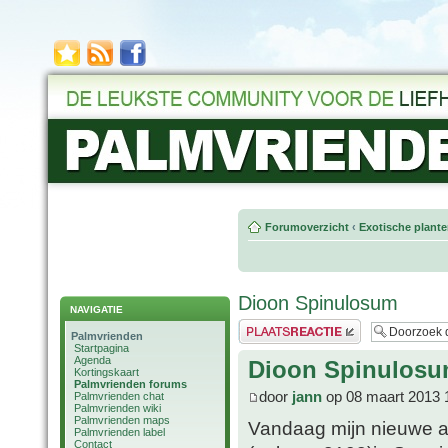
Forumoverzicht
‹
Exotische plant
Dioon Spinulosum
NAVIGATIE
Plaats een reactie
Palmvrienden
Startpagina
Agenda
Dioon Spinulos
Kortingskaart
Palmvrienden forums
door
jann
op 08 maart 2013 
Palmvrienden chat
Palmvrienden wiki
Palmvrienden maps
Vandaag mijn nieuwe a
Palmvrienden label
Contact