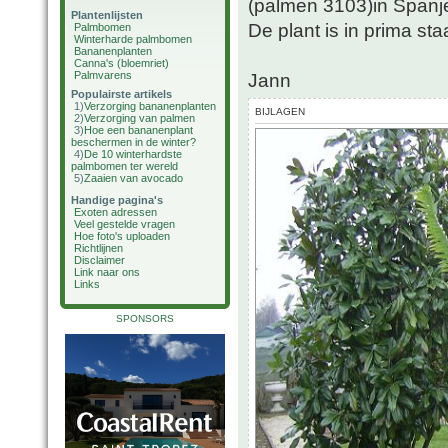
(palmen 3103)in Spanj
Plantenlijsten
De plant is in prima st
Palmbomen
Winterharde palmbomen
Bananenplanten
Canna's (bloemriet)
Palmvarens
Jann
Populairste artikels
1)
Verzorging bananenplanten
BIJLAGEN
2)
Verzorging van palmen
3)
Hoe een bananenplant
beschermen in de winter?
4)
De 10 winterhardste
palmbomen ter wereld
5)
Zaaien van avocado
Handige pagina's
Exoten adressen
Veel gestelde vragen
Hoe foto's uploaden
Richtlijnen
Disclaimer
Link naar ons
Links
SPONSORS