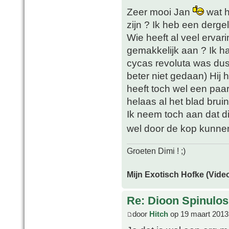
Zeer mooi Jan
wat h
zijn ? Ik heb een dergel
Wie heeft al veel ervar
gemakkelijk aan ? Ik h
cycas revoluta was dus 
beter niet gedaan) Hij h
heeft toch wel een paar
helaas al het blad brui
Ik neem toch aan dat d
wel door de kop kunne
Groeten Dimi ! ;)
Mijn Exotisch Hofke (Video
Re: Dioon Spinulo
door
Hitch
op 19 maart 2013