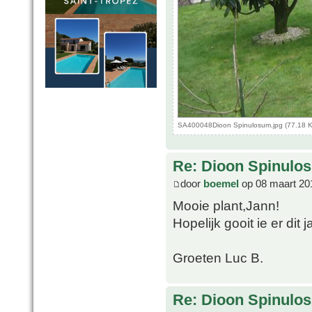
SA400048Dioon Spinulosum.jpg (77.18 K
Re: Dioon Spinulo
door
boemel
op 08 maart 20
Mooie plant,Jann!
Hopelijk gooit ie er dit
Groeten Luc B.
Re: Dioon Spinulo