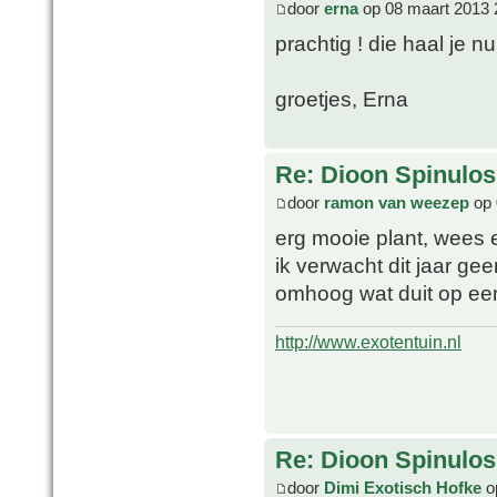
door
erna
op 08 maart 2013 
prachtig ! die haal je n
groetjes, Erna
Re: Dioon Spinulo
door
ramon van weezep
op 
erg mooie plant, wees e
ik verwacht dit jaar gee
omhoog wat duit op ee
http://www.exotentuin.nl
Re: Dioon Spinulo
door
Dimi Exotisch Hofke
o