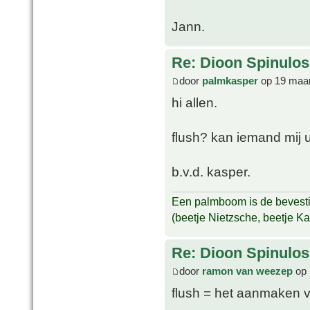
Jann.
Re: Dioon Spinulo
door
palmkasper
op 19 maar
hi allen.
flush? kan iemand mij u
b.v.d. kasper.
Een palmboom is de bevestig
(beetje Nietzsche, beetje K
Re: Dioon Spinulo
door
ramon van weezep
op 
flush = het aanmaken 