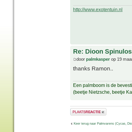
http://www.exotentuin.nl
Re: Dioon Spinulo
door
palmkasper
op 19 maar
thanks Ramon..
Een palmboom is de bevestig
(beetje Nietzsche, beetje K
Plaats een reactie
Keer terug naar Palmvarens (Cycas, Dioo