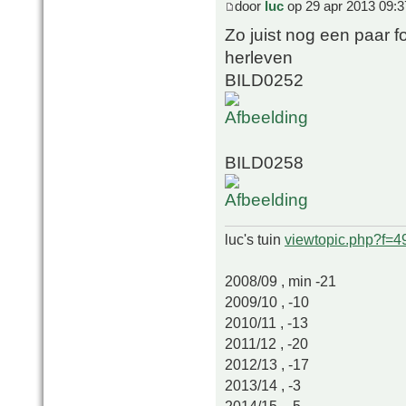
door
luc
op 29 apr 2013 09:3
Zo juist nog een paar fo
herleven
BILD0252
BILD0258
luc's tuin
viewtopic.php?f=
2008/09 , min -21
2009/10 , -10
2010/11 , -13
2011/12 , -20
2012/13 , -17
2013/14 , -3
2014/15 , -5