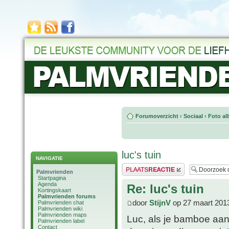
Forumoverzicht
‹
Sociaal
‹
Foto al
luc's tuin
NAVIGATIE
Plaats een reactie
Palmvrienden
Startpagina
Agenda
Re: luc's tuin
Kortingskaart
Palmvrienden forums
door
StijnV
op 27 maart 201
Palmvrienden chat
Palmvrienden wiki
Palmvrienden maps
Luc, als je bamboe aanp
Palmvrienden label
Contact