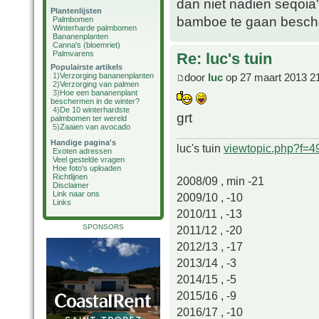
dan niet nadien seqoia'
Plantenlijsten
bamboe te gaan besch
Palmbomen
Winterharde palmbomen
Bananenplanten
Canna's (bloemriet)
Palmvarens
Re: luc's tuin
Populairste artikels
door
luc
op 27 maart 2013 2
1)
Verzorging bananenplanten
2)
Verzorging van palmen
3)
Hoe een bananenplant
beschermen in de winter?
4)
De 10 winterhardste
grt
palmbomen ter wereld
5)
Zaaien van avocado
Handige pagina's
luc's tuin
viewtopic.php?f=
Exoten adressen
Veel gestelde vragen
Hoe foto's uploaden
Richtlijnen
2008/09 , min -21
Disclaimer
Link naar ons
2009/10 , -10
Links
2010/11 , -13
SPONSORS
2011/12 , -20
2012/13 , -17
2013/14 , -3
2014/15 , -5
2015/16 , -9
2016/17 , -10