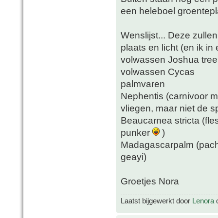
een heleboel groentepl
Wenslijst... Deze zull
plaats en licht (en ik i
volwassen Joshua tree
volwassen Cycas
palmvaren
Nephentis (carnivoor m
vliegen, maar niet de s
Beaucarnea stricta (fle
punker
)
Madagascarpalm (pachy
geayi)
Groetjes Nora
Laatst bijgewerkt door
Lenora
o