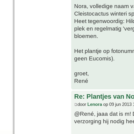
Nora, volledige naam 
Cleistocactus winteri s
Heet tegenwoordig: Hi
plek en regelmatig 'ver
bloemen.
Het plantje op fotonumm
geen Eucomis).
groet,
René
Re: Plantjes van N
door
Lenora
op 09 jun 2013 
@René, jaaa dat is m! 
verzorging hij nodig he