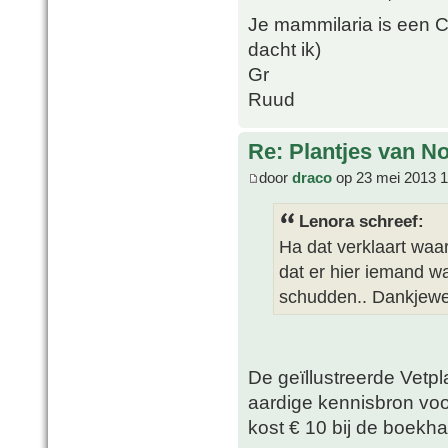
Je mammilaria is een 
dacht ik)
Gr
Ruud
Re: Plantjes van N
door
draco
op 23 mei 2013 1
Lenora schreef:
Ha dat verklaart waar
dat er hier iemand w
schudden.. Dankjewe
De geïllustreerde Vetp
aardige kennisbron vo
kost € 10 bij de boekha