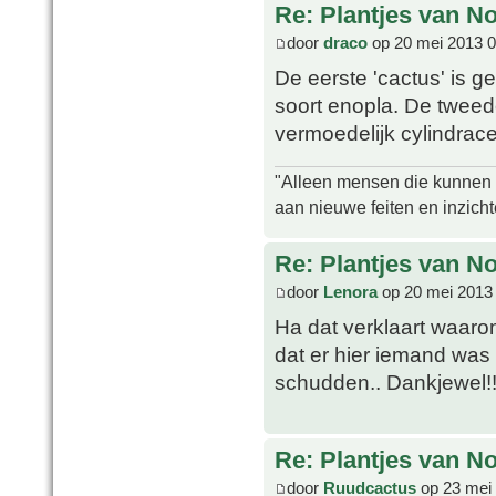
Re: Plantjes van N
door
draco
op 20 mei 2013 0
De eerste 'cactus' is 
soort enopla. De tweed
vermoedelijk cylindrac
"Alleen mensen die kunnen tw
aan nieuwe feiten en inzich
Re: Plantjes van N
door
Lenora
op 20 mei 2013
Ha dat verklaart waarom
dat er hier iemand was
schudden.. Dankjewel!
Re: Plantjes van N
door
Ruudcactus
op 23 mei 