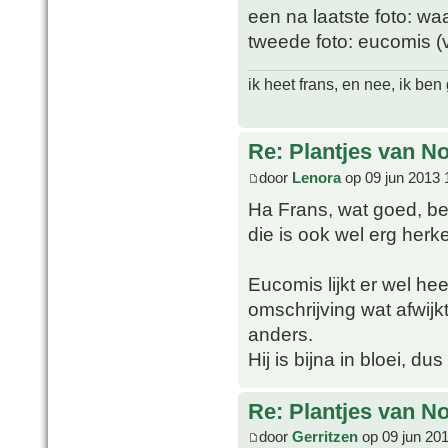
een na laatste foto: wa
tweede foto: eucomis (
ik heet frans, en nee, ik be
Re: Plantjes van N
door
Lenora
op 09 jun 2013 
Ha Frans, wat goed, be
die is ook wel erg herk
Eucomis lijkt er wel hee
omschrijving wat afwijkt
anders.
Hij is bijna in bloei, d
Re: Plantjes van N
door
Gerritzen
op 09 jun 20