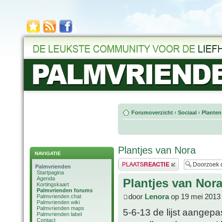
Forumoverzicht
‹
Sociaal
‹
Planten
Plantjes van Nora
NAVIGATIE
Plaats een reactie
Palmvrienden
Startpagina
Agenda
Plantjes van Nor
Kortingskaart
Palmvrienden forums
door
Lenora
op 19 mei 2013
Palmvrienden chat
Palmvrienden wiki
Palmvrienden maps
5-6-13 de lijst aangep
Palmvrienden label
Contact