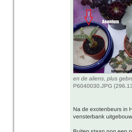
en de aliens, plus geb
P6040030.JPG (296.13
Na de exotenbeurs in 
vensterbank uitgebou
Buiten staan nog een pa