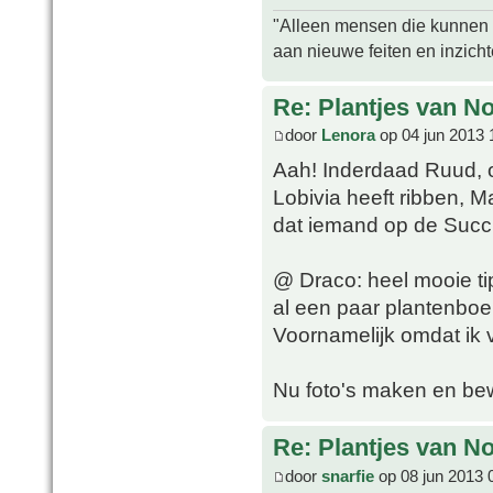
"Alleen mensen die kunnen tw
aan nieuwe feiten en inzich
Re: Plantjes van N
door
Lenora
op 04 jun 2013 
Aah! Inderdaad Ruud, o
Lobivia heeft ribben, 
dat iemand op de Succ
@ Draco: heel mooie tip
al een paar plantenboe
Voornamelijk omdat ik
Nu foto's maken en be
Re: Plantjes van N
door
snarfie
op 08 jun 2013 