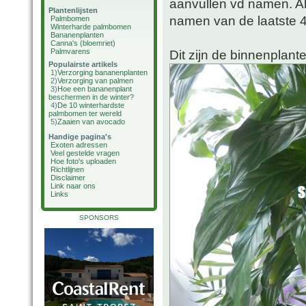
aanvullen vd namen. A
Plantenlijsten
namen van de laatste 4
Palmbomen
Winterharde palmbomen
Bananenplanten
Canna's (bloemriet)
Palmvarens
Dit zijn de binnenplant
Populairste artikels
1)
Verzorging bananenplanten
2)
Verzorging van palmen
3)
Hoe een bananenplant
beschermen in de winter?
4)
De 10 winterhardste
palmbomen ter wereld
5)
Zaaien van avocado
Handige pagina's
Exoten adressen
Veel gestelde vragen
Hoe foto's uploaden
Richtlijnen
Disclaimer
Link naar ons
Links
SPONSORS