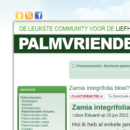
Forumoverzicht
‹
Exotische plant
Zamia integrifolia bloei?
NAVIGATIE
Plaats een reactie
Palmvrienden
Startpagina
Agenda
Zamia integrifoli
Kortingskaart
Palmvrienden forums
door
Eduard
op 15 jun 2013 
Palmvrienden chat
Palmvrienden wiki
Palmvrienden maps
Hoi ik heb al enkele ja
Palmvrienden label
Contact