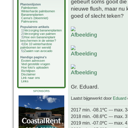
gebeurt soms gooit die
Plantenlijsten
nieuwe flush, maar nu 
Palmbomen
Winterharde palmbomen
goed of slecht teken?
Bananenplanten
Canna's (bloemriet)
Palmvarens
Populairste artikels
1)
Verzorging bananenplanten
2)
Verzorging van palmen
3)
Hoe een bananenplant
beschermen in de winter?
4)
De 10 winterhardste
palmbomen ter wereld
5)
Zaaien van avocado
Handige pagina's
Exoten adressen
Veel gestelde vragen
Hoe foto's uploaden
Richtlijnen
Disclaimer
Link naar ons
Links
Gr. Eduard.
SPONSORS
Laatst bijgewerkt door
Eduard
2017 min. -08.1ºC --- max. 
2018 min. -08.6ºC --- max. 
2019 min. -07.0ºC --- max. 