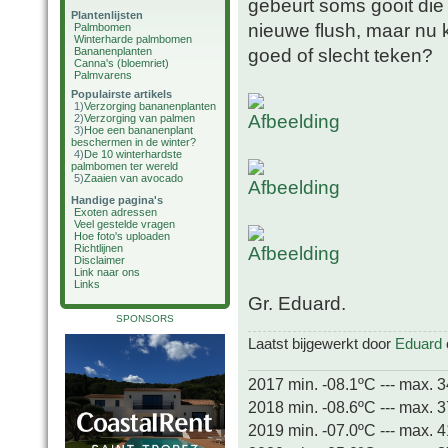
gebeurt soms gooit die
Plantenlijsten
nieuwe flush, maar nu 
Palmbomen
Winterharde palmbomen
goed of slecht teken?
Bananenplanten
Canna's (bloemriet)
Palmvarens
Populairste artikels
1)
Verzorging bananenplanten
2)
Verzorging van palmen
3)
Hoe een bananenplant
beschermen in de winter?
4)
De 10 winterhardste
palmbomen ter wereld
5)
Zaaien van avocado
Handige pagina's
Exoten adressen
Veel gestelde vragen
Hoe foto's uploaden
Richtlijnen
Disclaimer
Link naar ons
Links
Gr. Eduard.
SPONSORS
Laatst bijgewerkt door
Eduard
2017 min. -08.1ºC --- max. 
2018 min. -08.6ºC --- max. 
2019 min. -07.0ºC --- max. 