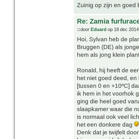
Zuinig op zijn en goed 
Re: Zamia furfurac
door
Eduard
op 18 dec 2014
Hoi, Sylvan heb de pla
Bruggen (DE) als jonge
hem als jong klein plan
Ronald, hij heeft de ee
het niet goed deed, en
[tussen 0 en +10ºC] daa
ik hem in het voorhok g
ging die heel goed vana
slaapkamer waar die nu
is normaal ook veel lic
het een donkere dag
Denk dat je twijfelt doo