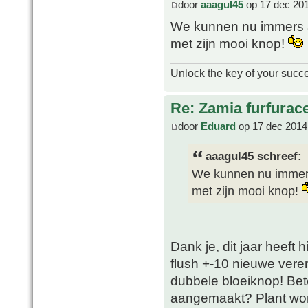
door
aaagul45
op 17 dec 201
We kunnen nu immers a
met zijn mooi knop!
Unlock the key of your succ
Re: Zamia furfurac
door
Eduard
op 17 dec 2014
aaagul45 schreef:
We kunnen nu immers
met zijn mooi knop!
Dank je, dit jaar heeft 
flush +-10 nieuwe vere
dubbele bloeiknop! Bet
aangemaakt? Plant wor