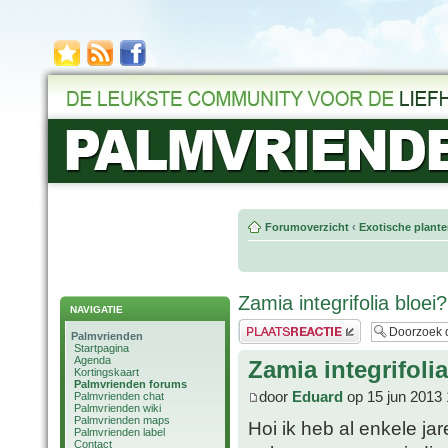
Forumoverzicht
‹
Exotische plant
Zamia integrifolia bloei?
NAVIGATIE
Plaats een reactie
Palmvrienden
Startpagina
Agenda
Zamia integrifoli
Kortingskaart
Palmvrienden forums
door
Eduard
op 15 jun 2013 
Palmvrienden chat
Palmvrienden wiki
Palmvrienden maps
Hoi ik heb al enkele ja
Palmvrienden label
Contact