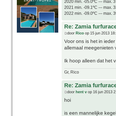
2020 min. -05.0ºC --- max. 
2021 min. -09.1ºC --- max. 
2022 min. -09.0ºC --- max. 
Re: Zamia furfurac
door
Rico
op 15 jun 2013 18
Voor ons is het in ied
allemaal meegenieten v
Ik hoop alleen dat het v
Gr, Rico
Re: Zamia furfurac
door
hent v
op 16 jun 2013 2
hoi
is een mannelijke kegel