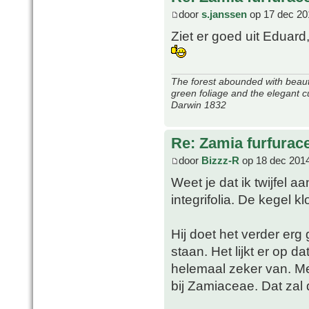
door
s.janssen
op 17 dec 20
Ziet er goed uit Eduard,
The forest abounded with beauti
green foliage and the elegant c
Darwin 1832
Re: Zamia furfurac
door
Bizzz-R
op 18 dec 2014
Weet je dat ik twijfel 
integrifolia. De kegel k
Hij doet het verder erg 
staan. Het lijkt er op 
helemaal zeker van. Me
bij Zamiaceae. Dat zal d