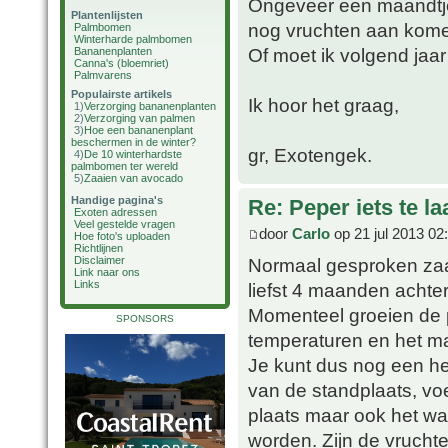
Ongeveer een maandtje
Plantenlijsten
nog vruchten aan kom
Palmbomen
Winterharde palmbomen
Of moet ik volgend jaa
Bananenplanten
Canna's (bloemriet)
Palmvarens
Populairste artikels
Ik hoor het graag,
1)
Verzorging bananenplanten
2)
Verzorging van palmen
3)
Hoe een bananenplant
beschermen in de winter?
gr, Exotengek.
4)
De 10 winterhardste
palmbomen ter wereld
5)
Zaaien van avocado
Handige pagina's
Re: Peper iets te l
Exoten adressen
Veel gestelde vragen
door
Carlo
op 21 jul 2013 02
Hoe foto's uploaden
Richtlijnen
Normaal gesproken zaai
Disclaimer
Link naar ons
Links
liefst 4 maanden achte
Momenteel groeien de 
SPONSORS
temperaturen en het ma
Je kunt dus nog een he
van de standplaats, voe
plaats maar ook het wa
worden. Zijn de vruchte