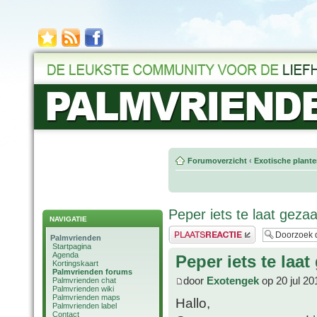
Forumoverzicht
‹
Exotische plant
Peper iets te laat geza
NAVIGATIE
Plaats een reactie
Palmvrienden
Startpagina
Agenda
Peper iets te laa
Kortingskaart
Palmvrienden forums
door
Exotengek
op 20 jul 20
Palmvrienden chat
Palmvrienden wiki
Palmvrienden maps
Hallo,
Palmvrienden label
Contact