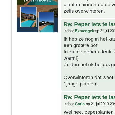
planten binnen op de ve
zelfs overwinteren.
Re: Peper iets te l
door
Exotengek
op 21 jul 20
Ik heb ze nog in het ka
een grotere pot.
In zal de pepers denk 
warm!)
Zuiden heb ik helaas g
Overwinteren dat weet 
1jarige planten.
Re: Peper iets te l
door
Carlo
op 21 jul 2013 23
Wel nee, peperplanten