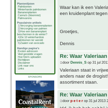
Plantenlijsten
Waar kan ik een Valeria
Palmbomen
Winterharde palmbomen
een kruidenplant tegen
Bananenplanten
Canna's (bloemriet)
Palmvarens
Populairste artikels
1)
Verzorging bananenplanten
2)
Verzorging van palmen
Groetjes,
3)
Hoe een bananenplant
beschermen in de winter?
4)
De 10 winterhardste
palmbomen ter wereld
Dennis
5)
Zaaien van avocado
Handige pagina's
Exoten adressen
Veel gestelde vragen
Re: Waar Valeriaan 
Hoe foto's uploaden
Richtlijnen
door
Dennis_S
op 31 jul 201
Disclaimer
Link naar ons
Links
Valeriaan staat in vrijw
anders naar de drogist!
SPONSORS
assortiment staan.
Re: Waar Valeriaan 
door
p e t e r
op 31 jul 2013 