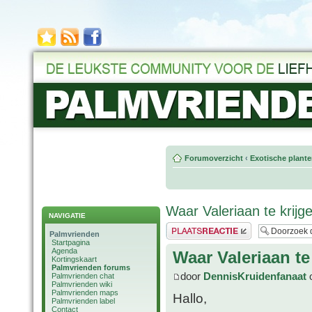
Forumoverzicht
‹
Exotische plant
Waar Valeriaan te krijg
NAVIGATIE
Plaats een reactie
Palmvrienden
Startpagina
Agenda
Waar Valeriaan te
Kortingskaart
Palmvrienden forums
door
DennisKruidenfanaat
o
Palmvrienden chat
Palmvrienden wiki
Palmvrienden maps
Hallo,
Palmvrienden label
Contact