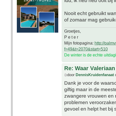
Idd, ik heb heb ooit bij 
Nooit echt gebruikt want
of zomaar mag gebruik
Groetjes,
P e t e r
Mijn fotopagina:
http://palm
f=49&t=2070&start=510
De winter is de echte uitda
Re: Waar Valeriaan 
door
DennisKruidenfanaat
o
Dank je voor de waarsc
giftig maar in de meest
zwangere vrouwen en m
problemen veroorzaken
gevoel en helpt het bij