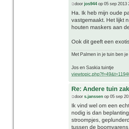
door
jos944
op 05 sep 2013 
Ha. Ik heb mijn oude p
vastgemaakt. Het lijkt 
houten maskers aan d
Ook dit geeft een exoti
Met Palmen in je tuin ben je
Jos en Saskia tuintje
viewtopic.php?f=49&t=1194
Re: Andere tuin zak
door
s.janssen
op 05 sep 20
Ik vind wel om een echt
nodig is dan beplantin
stroompjes, geplunderde
tussen de boomvarens. 