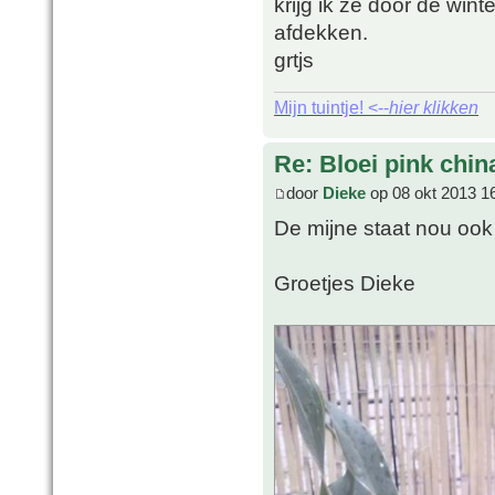
krijg ik ze door de wint
afdekken.
grtjs
Mijn tuintje! <--
hier klikken
Re: Bloei pink chin
door
Dieke
op 08 okt 2013 1
De mijne staat nou ook 
Groetjes Dieke