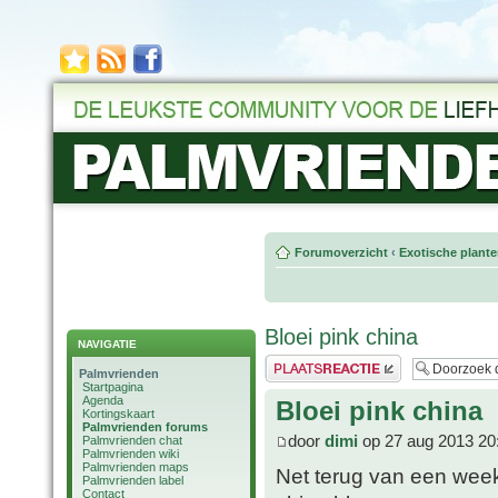
Forumoverzicht
‹
Exotische plant
Bloei pink china
NAVIGATIE
Plaats een reactie
Palmvrienden
Startpagina
Agenda
Bloei pink china
Kortingskaart
Palmvrienden forums
door
dimi
op 27 aug 2013 20
Palmvrienden chat
Palmvrienden wiki
Palmvrienden maps
Net terug van een week
Palmvrienden label
Contact