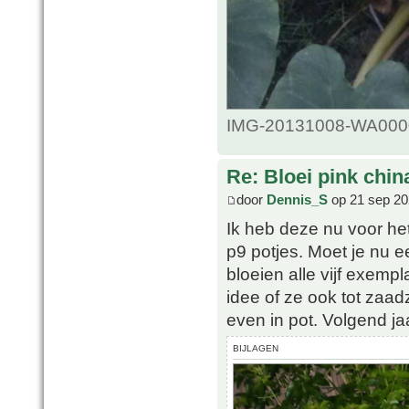
IMG-20131008-WA0000.
Re: Bloei pink chin
door
Dennis_S
op 21 sep 20
Ik heb deze nu voor het
p9 potjes. Moet je nu ee
bloeien alle vijf exemp
idee of ze ook tot zaad
even in pot. Volgend jaa
BIJLAGEN