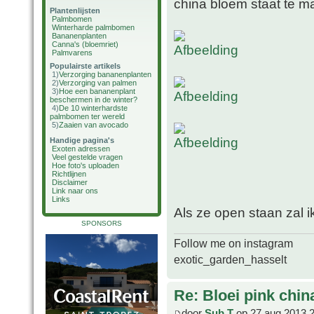
china bloem staat te m
Plantenlijsten
Palmbomen
Winterharde palmbomen
Bananenplanten
Canna's (bloemriet)
Palmvarens
Populairste artikels
1)
Verzorging bananenplanten
2)
Verzorging van palmen
3)
Hoe een bananenplant
beschermen in de winter?
4)
De 10 winterhardste
palmbomen ter wereld
5)
Zaaien van avocado
Handige pagina's
Exoten adressen
Veel gestelde vragen
Hoe foto's uploaden
Richtlijnen
Disclaimer
Link naar ons
Links
Als ze open staan zal i
SPONSORS
Follow me on instagram
exotic_garden_hasselt
Re: Bloei pink chin
door
Sub T
op 27 aug 2013 