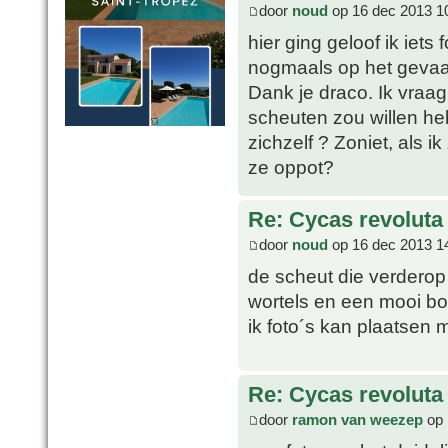
door
noud
op 16 dec 2013 1
hier ging geloof ik iet
nogmaals op het gevaar 
Dank je draco. Ik vraag
scheuten zou willen h
zichzelf ? Zoniet, als i
ze oppot?
Re: Cycas revoluta
door
noud
op 16 dec 2013 1
de scheut die verderop
wortels en een mooi bol
ik foto´s kan plaatsen m
Re: Cycas revoluta
door
ramon van weezep
op 