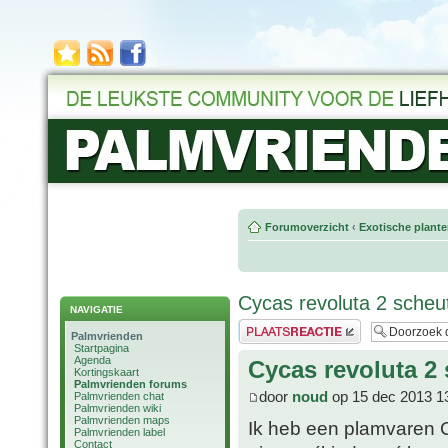
Forumoverzicht
‹
Exotische plant
Cycas revoluta 2 sche
NAVIGATIE
Plaats een reactie
Palmvrienden
Startpagina
Agenda
Cycas revoluta 2
Kortingskaart
Palmvrienden forums
door
noud
op 15 dec 2013 1
Palmvrienden chat
Palmvrienden wiki
Palmvrienden maps
Ik heb een plamvaren C
Palmvrienden label
Contact