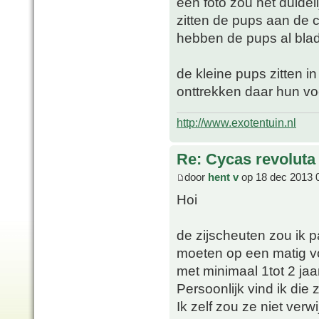
een foto zou het duidel
zitten de pups aan de 
hebben de pups al bla
de kleine pups zitten 
onttrekken daar hun v
http://www.exotentuin.nl
Re: Cycas revoluta
door
hent v
op 18 dec 2013 
Hoi
de zijscheuten zou ik pa
moeten op een matig v
met minimaal 1tot 2 ja
Persoonlijk vind ik die
Ik zelf zou ze niet verw