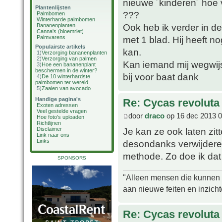
nieuwe ´kinderen´ hoe v
Plantenlijsten
???
Palmbomen
Winterharde palmbomen
Ook heb ik verder in de
Bananenplanten
Canna's (bloemriet)
Palmvarens
met 1 blad. Hij heeft n
Populairste artikels
kan.
1)
Verzorging bananenplanten
2)
Verzorging van palmen
Kan iemand mij wegwij
3)
Hoe een bananenplant
beschermen in de winter?
bij voor baat dank
4)
De 10 winterhardste
palmbomen ter wereld
5)
Zaaien van avocado
Handige pagina's
Re: Cycas revoluta
Exoten adressen
Veel gestelde vragen
door
draco
op 16 dec 2013 0
Hoe foto's uploaden
Richtlijnen
Je kan ze ook laten zit
Disclaimer
Link naar ons
Links
desondanks verwijderen,
methode. Zo doe ik dat 
SPONSORS
"Alleen mensen die kunnen tw
aan nieuwe feiten en inzich
Re: Cycas revoluta