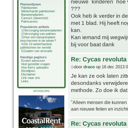
nieuwe ´kinderen´ hoe v
Plantenlijsten
???
Palmbomen
Winterharde palmbomen
Ook heb ik verder in de
Bananenplanten
Canna's (bloemriet)
Palmvarens
met 1 blad. Hij heeft n
Populairste artikels
kan.
1)
Verzorging bananenplanten
2)
Verzorging van palmen
Kan iemand mij wegwij
3)
Hoe een bananenplant
beschermen in de winter?
bij voor baat dank
4)
De 10 winterhardste
palmbomen ter wereld
5)
Zaaien van avocado
Handige pagina's
Re: Cycas revoluta
Exoten adressen
Veel gestelde vragen
door
draco
op 16 dec 2013 0
Hoe foto's uploaden
Richtlijnen
Je kan ze ook laten zit
Disclaimer
Link naar ons
Links
desondanks verwijderen,
methode. Zo doe ik dat 
SPONSORS
"Alleen mensen die kunnen tw
aan nieuwe feiten en inzich
Re: Cycas revoluta