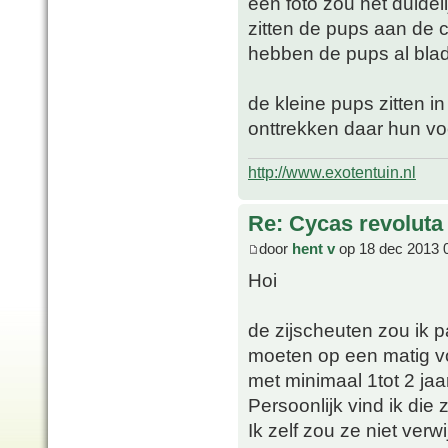
een foto zou het duidel
zitten de pups aan de 
hebben de pups al bla
de kleine pups zitten 
onttrekken daar hun v
http://www.exotentuin.nl
Re: Cycas revoluta
door
hent v
op 18 dec 2013 
Hoi
de zijscheuten zou ik pa
moeten op een matig v
met minimaal 1tot 2 ja
Persoonlijk vind ik die
Ik zelf zou ze niet verw