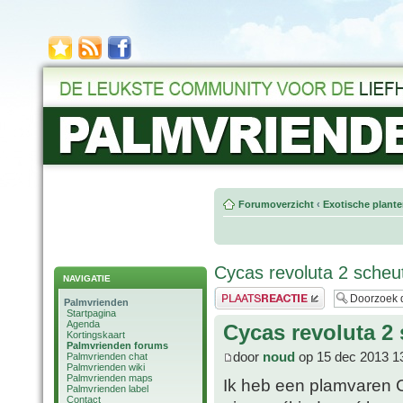
Forumoverzicht
‹
Exotische plant
Cycas revoluta 2 sche
NAVIGATIE
Plaats een reactie
Palmvrienden
Startpagina
Agenda
Cycas revoluta 2
Kortingskaart
Palmvrienden forums
door
noud
op 15 dec 2013 1
Palmvrienden chat
Palmvrienden wiki
Palmvrienden maps
Ik heb een plamvaren C
Palmvrienden label
Contact