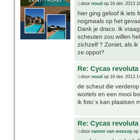
door
noud
op 16 dec 2013 1
hier ging geloof ik iet
nogmaals op het gevaar 
Dank je draco. Ik vraag
scheuten zou willen h
zichzelf ? Zoniet, als i
ze oppot?
Re: Cycas revoluta
door
noud
op 16 dec 2013 1
de scheut die verderop
wortels en een mooi bol
ik foto´s kan plaatsen m
Re: Cycas revoluta
door
ramon van weezep
op 