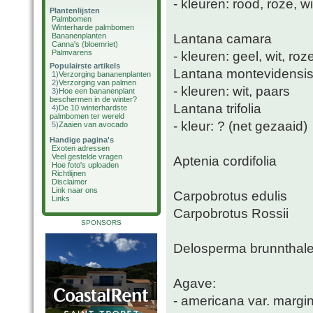
- kleuren: rood, roze, w
Plantenlijsten
Palmbomen
Winterharde palmbomen
Lantana camara
Bananenplanten
Canna's (bloemriet)
Palmvarens
- kleuren: geel, wit, roz
Populairste artikels
Lantana montevidensi
1)
Verzorging bananenplanten
2)
Verzorging van palmen
- kleuren: wit, paars
3)
Hoe een bananenplant
beschermen in de winter?
Lantana trifolia
4)
De 10 winterhardste
palmbomen ter wereld
- kleur: ? (net gezaaid)
5)
Zaaien van avocado
Handige pagina's
Exoten adressen
Veel gestelde vragen
Aptenia cordifolia
Hoe foto's uploaden
Richtlijnen
Disclaimer
Link naar ons
Carpobrotus edulis
Links
Carpobrotus Rossii
SPONSORS
Delosperma brunnthale
Agave:
- americana var. margi