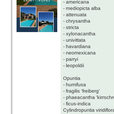
- americana
- mediopicta alba
- attenuata
- chrysantha
- stricta
- xylonacantha
- univittata
- havardiana
- neomexicana
- parryi
- leopoldii
Opuntia
- humifusa
- fragilis 'freiberg'
- phaeacantha 'kirrschr
- ficus-indica
Cylindropuntia viridiflor