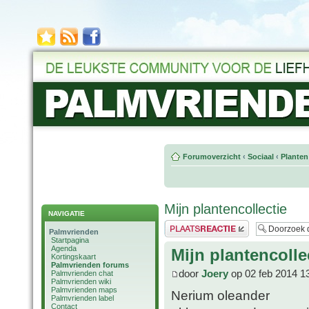
Forumoverzicht
‹
Sociaal
‹
Planten
Mijn plantencollectie
NAVIGATIE
Plaats een reactie
Palmvrienden
Startpagina
Agenda
Mijn plantencolle
Kortingskaart
Palmvrienden forums
door
Joery
op 02 feb 2014 1
Palmvrienden chat
Palmvrienden wiki
Palmvrienden maps
Nerium oleander
Palmvrienden label
Contact