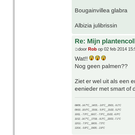
Bougainvillea glabra
Albizia julibrissin
Re: Mijn plantencol
door
Rob
op 02 feb 2014 15:
Wat!!
Nog geen palmen??
Ziet er wel uit als een er
eenieder met smart of 
08/09, -14.7°C__14/15, - 3.6°C__20/21, -9.1°C
09/10, -10.0°C__15/16, - 5.9°C__21/22, -5.2°C
10/11, - 7.9°C__16/17, - 7.9°C__21/22, -6.9°C
11/12, -14.7°C__17/18, - 8.3°C__22/23, -7.1°C
12/13, - 7.9°C__18/19, - 7.5°C
13/14, - 0.8°C__19/20, - 2.8°C