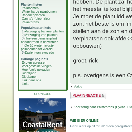
hebben. De plant zal h
Plantenlijsten
het meestal te koel blij
Palmbomen
Winterharde palmbomen
Je moet de plant idd w
Bananenplanten
Canna's (bloemriet)
Palmvarens
zon, het beste is om '
Populairste artikels
stellen aan de zon en d
1)
Verzorging bananenplanten
2)
Verzorging van palmen
verplaatsen ook afdekk
3)
Hoe een bananenplant
beschermen in de winter?
opbouwen)
4)
De 10 winterhardste
palmbomen ter wereld
5)
Zaaien van avocado
Handige pagina's
groet, rick
Exoten adressen
Veel gestelde vragen
Hoe foto's uploaden
Richtlijnen
p.s. overigens is een C
Disclaimer
Link naar ons
Links
Vorige
Plaats een reactie
SPONSORS
Keer terug naar Palmvarens (Cycas, Dioo
WIE IS ER ONLINE
Gebruikers op dit forum: Geen geregistreer