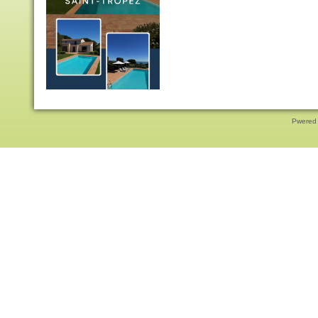
Pwered