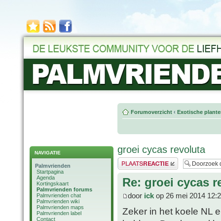
Forumoverzicht
‹
Exotische plant
groei cycas revoluta
NAVIGATIE
Plaats een reactie
Palmvrienden
Startpagina
Agenda
Re: groei cycas r
Kortingskaart
Palmvrienden forums
door
ick
op 26 mei 2014 12:
Palmvrienden chat
Palmvrienden wiki
Palmvrienden maps
Zeker in het koele NL
Palmvrienden label
Contact