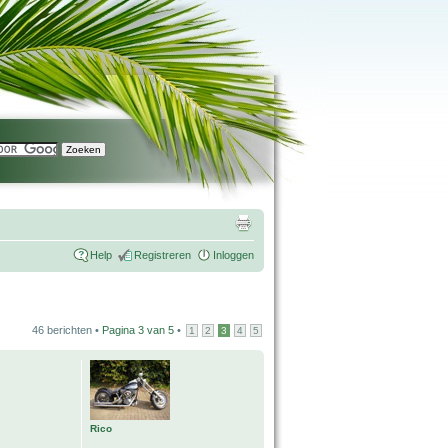
Help
Registreren
Inloggen
46 berichten •
Pagina
3
van
5
•
1
2
3
4
5
Rico