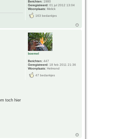
Berichten:
1980
Geregistreerd:
01 jul 2012 13:04
Woonplaats:
Melick
163 bedankjes
boemel
Berichten:
447
Geregistreerd:
18 feb 2011 21:36
Woonplaats:
Helmond
47 bedankjes
em toch hier