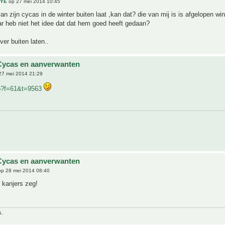
EYE
op 27 mei 2014 10:45
van zijn cycas in de winter buiten laat ,kan dat? die van mij is is afgelopen wi
r heb niet het idee dat dat hem goed heeft gedaan?
ver buiten laten..
Cycas en aanverwanten
27 mei 2014 21:29
p?f=61&t=9563
Cycas en aanverwanten
p 28 mei 2014 08:40
 kanjers zeg!
s.