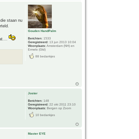
 die staan nu
rteld.
Gouden HandPalm
Berichten:
1533
t....
Geregistreerd:
13 jun 2013 10:04
Woonplaats:
Amsterdam (NH) en
Ermelo (Gld)
88 bedankjes
Joster
Berichten:
148
Geregistreerd:
22 okt 2011 23:10
Woonplaats:
Bergen op Zoom
10 bedankjes
Master EYE