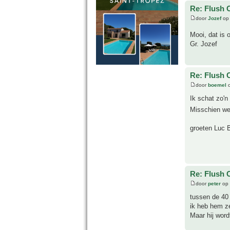
Re: Flush 
door
Jozef
op 
Mooi, dat is
Gr. Jozef
Re: Flush 
door
boemel
o
Ik schat zo'n
Misschien we
groeten Luc 
Re: Flush 
door
peter
op 
tussen de 40 e
ik heb hem ze
Maar hij word