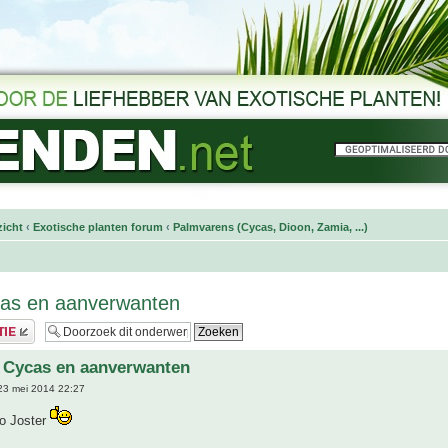
icht
‹
Exotische planten forum
‹
Palmvarens (Cycas, Dioon, Zamia, ...)
cas en aanverwanten
 Cycas en aanverwanten
23 mei 2014 22:27
to Joster