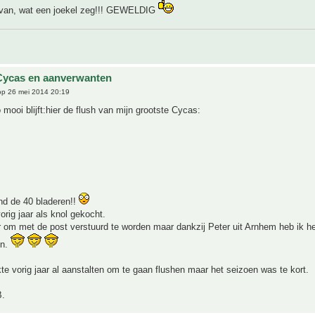
Ivan, wat een joekel zeg!!! GEWELDIG
Cycas en aanverwanten
p 26 mei 2014 20:19
mooi blijft:hier de flush van mijn grootste Cycas:
ond de 40 bladeren!!
orig jaar als knol gekocht.
 om met de post verstuurd te worden maar dankzij Peter uit Arnhem heb ik h
en.
e vorig jaar al aanstalten om te gaan flushen maar het seizoen was te kort.
B.