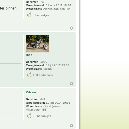
Berichten:
74
Geregistreerd:
01 nov 2011 18:34
nter binnen
Woonplaats:
Alphen aan den Rijn
3 bedankjes
Rico
Berichten:
1980
Geregistreerd:
01 jul 2012 13:04
Woonplaats:
Melick
163 bedankjes
Krisser
Berichten:
441
Geregistreerd:
11 jan 2014 19:35
Woonplaats:
Gistel (West-
Vlaanderen BE)
82 bedankjes