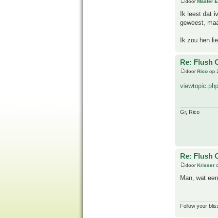
door
Master 
Ik leest dat i
geweest, maa
Ik zou hen lie
Re: Flush 
door
Rico
op 
viewtopic.ph
Gr, Rico
Re: Flush 
door
Krisser
o
Man, wat een
Follow your blis