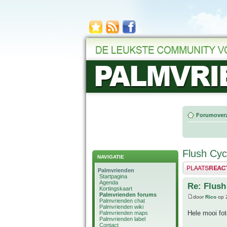
Forumoverz
Flush Cy
NAVIGATIE
Plaats een reactie
Palmvrienden
Startpagina
Agenda
Re: Flush
Kortingskaart
Palmvrienden forums
door
Rico
op 
Palmvrienden chat
Palmvrienden wiki
Hele mooi fo
Palmvrienden maps
Palmvrienden label
Contact