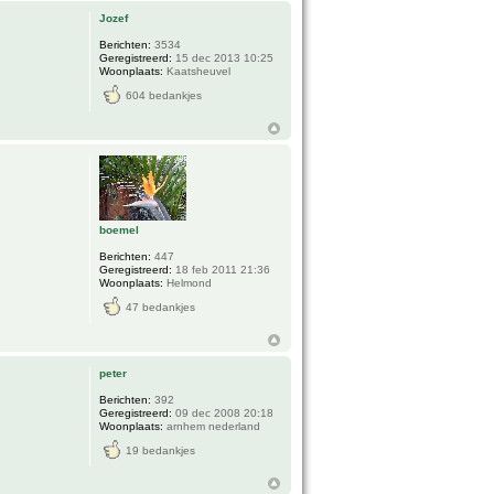
Jozef
Berichten:
3534
Geregistreerd:
15 dec 2013 10:25
Woonplaats:
Kaatsheuvel
604 bedankjes
boemel
Berichten:
447
Geregistreerd:
18 feb 2011 21:36
Woonplaats:
Helmond
47 bedankjes
peter
Berichten:
392
Geregistreerd:
09 dec 2008 20:18
Woonplaats:
arnhem nederland
19 bedankjes