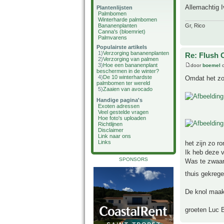
Allemachtig 
Plantenlijsten
Palmbomen
Winterharde palmbomen
Gr, Rico
Bananenplanten
Canna's (bloemriet)
Palmvarens
Populairste artikels
1)
Verzorging bananenplanten
Re: Flush 
2)
Verzorging van palmen
3)
Hoe een bananenplant
door
boemel
o
beschermen in de winter?
4)
De 10 winterhardste
Omdat het zo 
palmbomen ter wereld
5)
Zaaien van avocado
Handige pagina's
Exoten adressen
Veel gestelde vragen
Hoe foto's uploaden
Richtlijnen
Disclaimer
Link naar ons
Links
het zijn zo r
Ik heb deze v
SPONSORS
Was te zwaar
thuis gekreg
De knol maakt
groeten Luc 