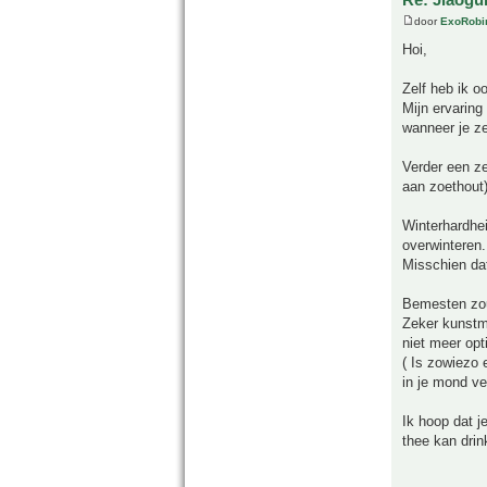
door
ExoRobi
Hoi,
Zelf heb ik o
Mijn ervaring
wanneer je ze
Verder een ze
aan zoethout
Winterhardhei
overwinteren.
Misschien dat
Bemesten zou
Zeker kunstme
niet meer opt
( Is zowiezo 
in je mond ver
Ik hoop dat j
thee kan drin