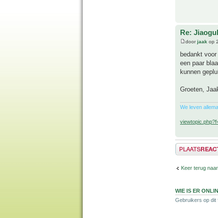
Re: Jiaog
door
jaak
op 2
bedankt voor 
een paar bla
kunnen geplu
Groeten, Jaa
We leven allema
viewtopic.php?
Plaats een reactie
Keer terug naar
WIE IS ER ONLI
Gebruikers op dit