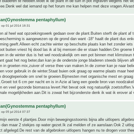
 bladeren te hebben.Moet ik de plant in de tuin in pot ingraven wegens het w
 mee.Denk wel dat iemand op het forum me kan helpen met deze vragen.Alvast
ulan(Gynostemma pentaphyllum)
e
op 01 jul 2014 16:31
en al heel wat opzoekingswerk gedaan over de plant.Buiten sterft de plant af t
escherming is aangewezen op de grond dan want -18° haalt de plant dus enke
ing geeft.Alleen echt zachte winter op beschutte plaats kan het zonder iets
pot buiten vriest hij dood las ik al bij mensen die er staan hadden.Om groene 
en in de winter dus is het wel noodzakelijk om een pot binnen met klimsteun 
ant gaat het nog beter,dan kan je de onderste jonge bladeren steeds blijven a
n in groeten mix,zuiver of verse thee van maken.In de zomer kan je naar bel
en voor gebruik in de winter.Staat buien ook graag op warme plaats maar hee
in droogteperiode om snel te groeien.Bijmesten met organische mest en graa
t.Groeit tot 6 cm per nacht en is in Azie al lang een goede bron van noodzakel
n en veel gezonde biomassa levert.Het bevat ook nog natuurlijk zoetstoffen.V
ale mogelijkheden aan.Dit is zowat het bijzonderste denk ik wat ik erover al 
ulan(Gynostemma pentaphyllum)
e
op 05 jul 2014 07:37
mijn eerste 4 plantjes.Door mijn bewegingsstoornis bijna alle uitlopers afgebr
b dan maar 2 stekjes op water gezet.Ik zal melden of ze aanslaan.Ook 2 uitlop
ct afgelegd.De rest van de afgebroken uitlopers hangen nu te drogen voor the