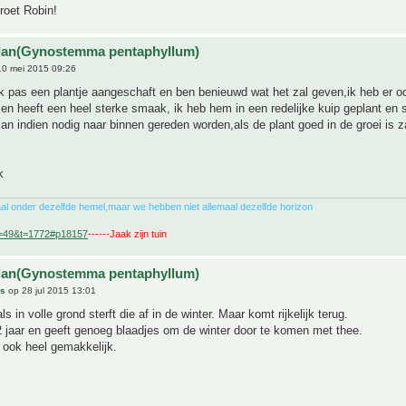
groet Robin!
ulan(Gynostemma pentaphyllum)
0 mei 2015 09:26
 pas een plantje aangeschaft en ben benieuwd wat het zal geven,ik heb er o
en heeft een heel sterke smaak, ik heb hem in een redelijke kuip geplant en 
kan indien nodig naar binnen gereden worden,als de plant goed in de groei is za
k
al onder dezelfde hemel,maar we hebben niet allemaal dezelfde horizon
f=49&t=1772#p18157
------Jaak zijn tuin
ulan(Gynostemma pentaphyllum)
ds
op 28 jul 2015 13:01
ls in volle grond sterft die af in de winter. Maar komt rijkelijk terug.
 jaar en geeft genoeg blaadjes om de winter door te komen met thee.
 ook heel gemakkelijk.