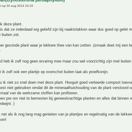
n
op 20 aug 2014 10:19
ok deze plant.
 is dat ze inderdaad erg geliefd zijn bij naaktslakken waar dus goed op gelet
 buiten zet.
er gezonde plant waar je lekkere thee van kan zetten. (smaak doet mij een b
)
d heb ik zelf nog geen ervaring mee maar zou wel voorzichtig zijn met buiten
 ik zelf ook een plantje op overschot buiten laat als proefkonijn.
 ik niet zo snel doen met deze plant. Hooguit goed verteerde compost toevo
st niet gebruiken omdat dit de mineraalhuishouding van de plant verstoord w
imaal van de werkzame stoffen kan profiteren.
een pre om niet te bemesten bij geneeskrachtige planten en alles dat binnen red
dwijnt. )
e net als ik nog lang mag genieten van je plantjes en regelmatig van de lekke
ken!