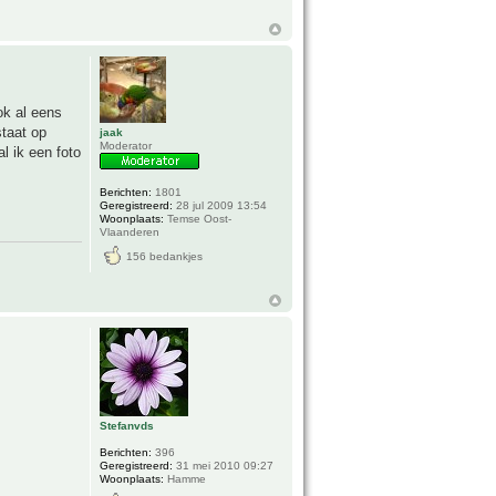
ok al eens
staat op
jaak
Moderator
l ik een foto
Berichten:
1801
Geregistreerd:
28 jul 2009 13:54
Woonplaats:
Temse Oost-
Vlaanderen
156 bedankjes
Stefanvds
Berichten:
396
Geregistreerd:
31 mei 2010 09:27
Woonplaats:
Hamme