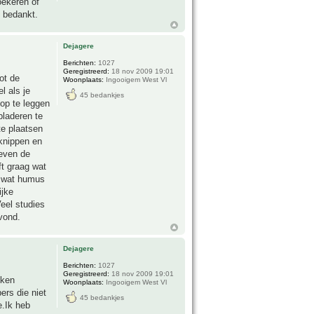
oekeren of
 bedankt.
Dejagere
Berichten:
1027
Geregistreerd:
18 nov 2009 19:01
ot de
Woonplaats:
Ingooigem West Vl
l als je
45 bedankjes
 op te leggen
bladeren te
te plaatsen
fknippen en
ieven de
ft graag wat
g wat humus
ijke
eel studies
vond.
Dejagere
Berichten:
1027
Geregistreerd:
18 nov 2009 19:01
oken
Woonplaats:
Ingooigem West Vl
ers die niet
45 bedankjes
e.Ik heb