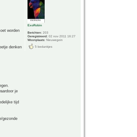
ExoRobin
 moet worden
Berichten:
203
Geregistreerd:
02 nov 2011 16:27
Woonplaats:
Nieuwegein
eetje denken
5 bedankjes
egen.
aardoor je
elijke tijd
re/gezonde