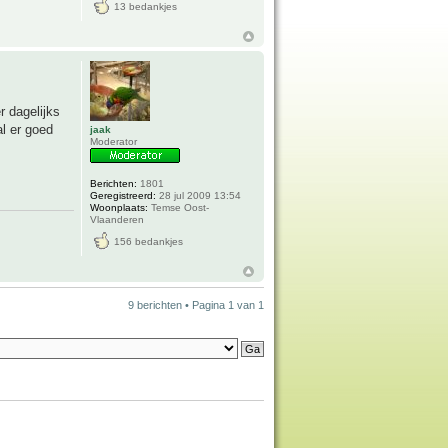
13 bedankjes
r dagelijks
l er goed
jaak
Moderator
Berichten:
1801
Geregistreerd:
28 jul 2009 13:54
Woonplaats:
Temse Oost-
Vlaanderen
156 bedankjes
9 berichten • Pagina
1
van
1