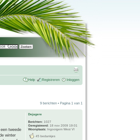
Help
Registreren
Inloggen
9 berichten • Pagina
1
van
1
Dejagere
Berichten:
1027
Geregistreerd:
18 nov 2009 19:01
r een tweede
Woonplaats:
Ingooigem West Vl
de winter
45 bedankjes