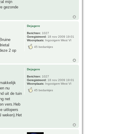
zal mijn
ere gezonde
Dejagere
Berichten:
1027
Geregistreerd:
18 nov 2009 19:01
.Bruine
Woonplaats:
Ingooigem West Vl
rietal
45 bedankjes
 deze 2 op
Dejagere
Berichten:
1027
Geregistreerd:
18 nov 2009 19:01
emakkelijk
Woonplaats:
Ingooigem West Vl
ken nu
45 bedankjes
d uit de tuin
ng net
ren vers.Heb
e uitlopers
al weken).Het