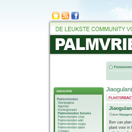
Forumoverz
Jiaogula
NAVIGATIE
Plaats een reactie
Palmvrienden
Startpagina
Agenda
Jiaogula
Kortingskaart
Palmvrienden forums
door
Dejager
Palmvrienden chat
Palmvrienden wiki
Ben van plan
Palmvrienden maps
plant voor in
Palmvrienden label
Contact