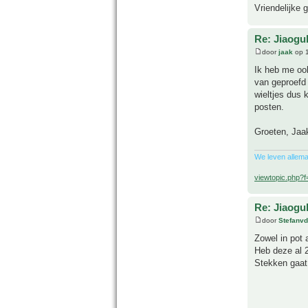
Vriendelijke 
Re: Jiaog
door
jaak
op 1
Ik heb me ook
van geproefd 
wieltjes dus 
posten.
Groeten, Jaa
We leven allema
viewtopic.php?
Re: Jiaog
door
Stefanv
Zowel in pot a
Heb deze al 2
Stekken gaat