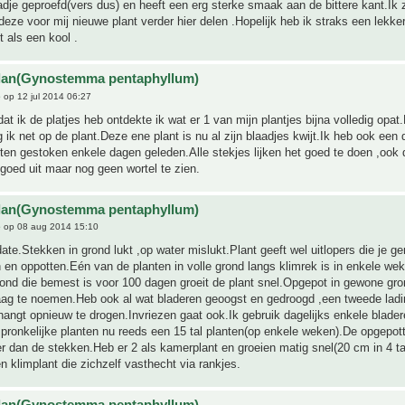
dje geproefd(vers dus) en heeft een erg sterke smaak aan de bittere kant.Ik 
deze voor mij nieuwe plant verder hier delen .Hopelijk heb ik straks een lekk
t als een kool .
ulan(Gynostemma pentaphyllum)
e
op 12 jul 2014 06:27
t ik de platjes heb ontdekte ik wat er 1 van mijn plantjes bijna volledig opat
 ik net op de plant.Deze ene plant is nu al zijn blaadjes kwijt.Ik heb ook een d
tten gestoken enkele dagen geleden.Alle stekjes lijken het goed te doen ,ook
 goed uit maar nog geen wortel te zien.
ulan(Gynostemma pentaphyllum)
e
op 08 aug 2014 15:10
te.Stekken in grond lukt ,op water mislukt.Plant geeft wel uitlopers die je g
en oppotten.Eén van de planten in volle grond langs klimrek is in enkele we
ond die bemest is voor 100 dagen groeit de plant snel.Opgepot in gewone gron
raag te noemen.Heb ook al wat bladeren geoogst en gedroogd ,een tweede ladi
hangt opnieuw te drogen.Invriezen gaat ook.Ik gebruik dagelijks enkele blade
pronkelijke planten nu reeds een 15 tal planten(op enkele weken).De opgepott
er dan de stekken.Heb er 2 als kamerplant en groeien matig snel(20 cm in 4 t
en klimplant die zichzelf vasthecht via rankjes.
ulan(Gynostemma pentaphyllum)