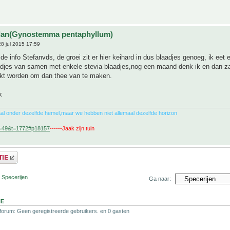
ulan(Gynostemma pentaphyllum)
8 jul 2015 17:59
de info Stefanvds, de groei zit er hier keihard in dus blaadjes genoeg, ik eet e
adjes van samen met enkele stevia blaadjes,nog een maand denk ik en dan za
kt worden om dan thee van te maken.
k
al onder dezelfde hemel,maar we hebben niet allemaal dezelfde horizon
f=49&t=1772#p18157
------Jaak zijn tuin
 Specerijen
Ga naar:
NE
 forum: Geen geregistreerde gebruikers. en 0 gasten