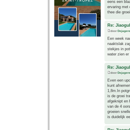
eens een blaa
ervaring met 
thee die groei
Re: Jiaog
door
Dejager
Een week nada
naaktslak zag
stekjes in po
water zien er
Re: Jiaog
door
Dejager
Even een upda
kunt afnemen 
1,8m.In potgr
is de groei t
afgeknipt en 
van de 4 oors
groeien snell
is duidelijk e
Re: Jiaog