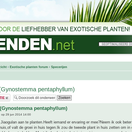
icht
‹
Exotische planten forum
‹
Specerijen
n(Gynostemma pentaphyllum)
n(Gynostemma pentaphyllum)
e
op 29 jun 2014 14:00
 Jiaogulan aan te planten.Heeft iemand er ervaring er mee?Neem ik ook bete
 huis,of valt de groei in huis tegen.Ik zou de tweede plant in huis zetten om in 