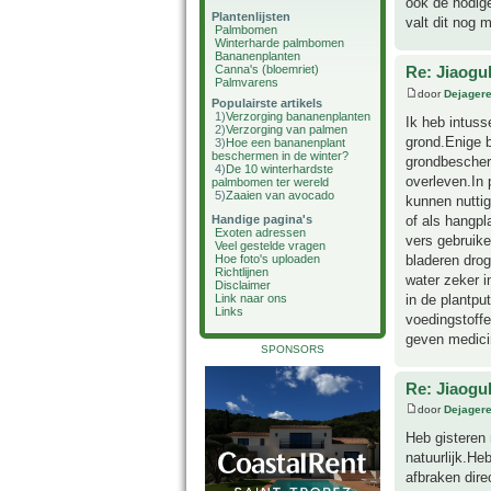
ook de nodige
Plantenlijsten
valt dit nog
Palmbomen
Winterharde palmbomen
Bananenplanten
Canna's (bloemriet)
Re: Jiaog
Palmvarens
door
Dejager
Populairste artikels
1)
Verzorging bananenplanten
Ik heb intuss
2)
Verzorging van palmen
grond.Enige b
3)
Hoe een bananenplant
beschermen in de winter?
grondbescherm
4)
De 10 winterhardste
overleven.In 
palmbomen ter wereld
5)
Zaaien van avocado
kunnen nuttig
of als hangpl
Handige pagina's
Exoten adressen
vers gebruike
Veel gestelde vragen
bladeren drog
Hoe foto's uploaden
Richtlijnen
water zeker 
Disclaimer
in de plantpu
Link naar ons
Links
voedingstoffe
geven medicin
SPONSORS
Re: Jiaog
door
Dejager
Heb gisteren 
natuurlijk.He
afbraken dire