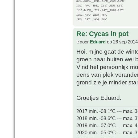
09/10, -10.0°C__15/16, - 5.9°C__21/22, -5.2°C
10/11, - 7.9°C__16/17, - 7.9°C__21/22, -6.9°C
11/12, -14.7°C__17/18, - 8.3°C__22/23, -7.1°C
12/13, - 7.9°C__18/19, - 7.5°C
13/14, - 0.8°C__19/20, - 2.8°C
Re: Cycas in pot
door
Eduard
op 26 sep 2014
Hoi, mijne gaat de wint
groen naar buiten wel bi
Vind het persoonlijk mo
eens van plek verandere
grond zie je minder sta
Groetjes Eduard.
2017 min. -08.1ºC --- max. 
2018 min. -08.6ºC --- max. 
2019 min. -07.0ºC --- max. 
2020 min. -05.0ºC --- max. 