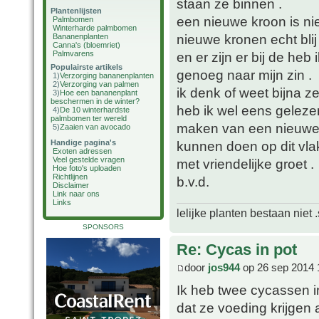
staan ze binnen .
Plantenlijsten
een nieuwe kroon is nie
Palmbomen
Winterharde palmbomen
nieuwe kronen echt blij
Bananenplanten
Canna's (bloemriet)
Palmvarens
en er zijn er bij de heb 
Populairste artikels
genoeg naar mijn zin .
1)
Verzorging bananenplanten
2)
Verzorging van palmen
ik denk of weet bijna 
3)
Hoe een bananenplant
beschermen in de winter?
heb ik wel eens gelezen
4)
De 10 winterhardste
palmbomen ter wereld
maken van een nieuwe k
5)
Zaaien van avocado
Handige pagina's
kunnen doen op dit vlak
Exoten adressen
Veel gestelde vragen
met vriendelijke groet .
Hoe foto's uploaden
Richtlijnen
b.v.d.
Disclaimer
Link naar ons
Links
lelijke planten bestaan niet 
SPONSORS
Re: Cycas in pot
door
jos944
op 26 sep 2014 
Ik heb twee cycassen i
dat ze voeding krijgen 