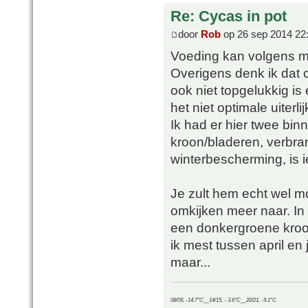
Re: Cycas in pot
door
Rob
op 26 sep 2014 22
Voeding kan volgens mi
Overigens denk ik dat 
ook niet topgelukkig is
het niet optimale uiterlij
Ik had er hier twee bin
kroon/bladeren, verbran
winterbescherming, is i
Je zult hem echt wel 
omkijken meer naar. In 
een donkergroene kroon! 
ik mest tussen april en j
maar...
08/09, -14.7°C__14/15, - 3.6°C__20/21, -9.1°C