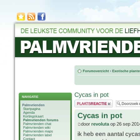
Forumoverzicht
‹
Exotische plant
Cycas in pot
NAVIGATIE
Plaats een reactie
Palmvrienden
Startpagina
Agenda
Cycas in pot
Kortingskaart
Palmvrienden forums
door
revoluta
op 26 sep 201
Palmvrienden chat
Palmvrienden wiki
Palmvrienden maps
ik heb een aantal cycas
Palmvrienden label
Contact