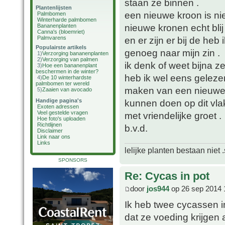
staan ze binnen .
Plantenlijsten
een nieuwe kroon is nie
Palmbomen
Winterharde palmbomen
nieuwe kronen echt blij
Bananenplanten
Canna's (bloemriet)
Palmvarens
en er zijn er bij de heb 
Populairste artikels
genoeg naar mijn zin .
1)
Verzorging bananenplanten
2)
Verzorging van palmen
ik denk of weet bijna 
3)
Hoe een bananenplant
beschermen in de winter?
heb ik wel eens gelezen
4)
De 10 winterhardste
palmbomen ter wereld
maken van een nieuwe k
5)
Zaaien van avocado
Handige pagina's
kunnen doen op dit vlak
Exoten adressen
Veel gestelde vragen
met vriendelijke groet .
Hoe foto's uploaden
Richtlijnen
b.v.d.
Disclaimer
Link naar ons
Links
lelijke planten bestaan niet 
SPONSORS
Re: Cycas in pot
door
jos944
op 26 sep 2014 
Ik heb twee cycassen i
dat ze voeding krijgen 