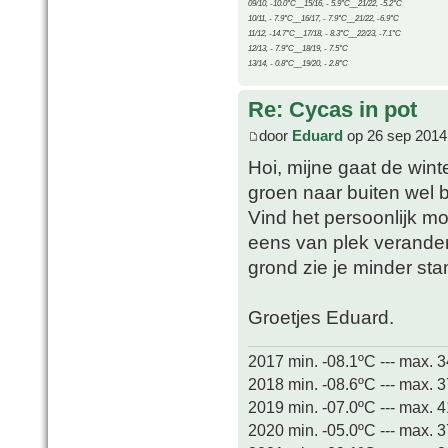
09/10, -10.0°C__15/16, - 5.9°C__21/22, -5.2°C
10/11, - 7.9°C__16/17, - 7.9°C__21/22, -6.9°C
11/12, -14.7°C__17/18, - 8.3°C__22/23, -7.1°C
12/13, - 7.9°C__18/19, - 7.5°C
13/14, - 0.8°C__19/20, - 2.8°C
Re: Cycas in pot
door
Eduard
op 26 sep 2014
Hoi, mijne gaat de wint
groen naar buiten wel bi
Vind het persoonlijk mo
eens van plek verandere
grond zie je minder sta
Groetjes Eduard.
2017 min. -08.1ºC --- max. 
2018 min. -08.6ºC --- max. 
2019 min. -07.0ºC --- max. 
2020 min. -05.0ºC --- max. 