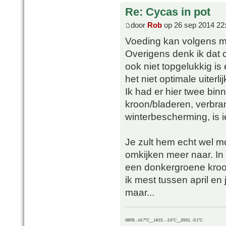
Re: Cycas in pot
door
Rob
op 26 sep 2014 22
Voeding kan volgens mi
Overigens denk ik dat 
ook niet topgelukkig is
het niet optimale uiterlij
Ik had er hier twee bin
kroon/bladeren, verbran
winterbescherming, is i
Je zult hem echt wel 
omkijken meer naar. In 
een donkergroene kroon! 
ik mest tussen april en j
maar...
08/09, -14.7°C__14/15, - 3.6°C__20/21, -9.1°C