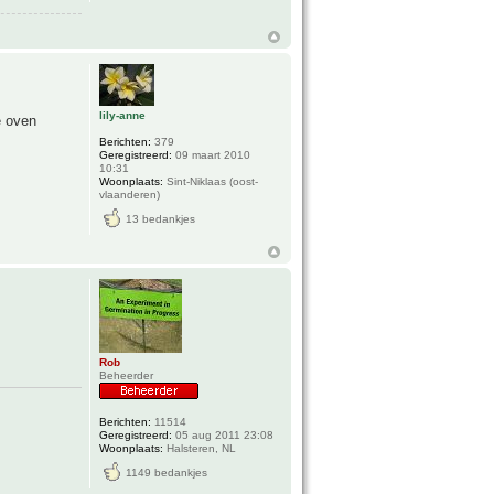
lily-anne
e oven
Berichten:
379
Geregistreerd:
09 maart 2010
10:31
Woonplaats:
Sint-Niklaas (oost-
vlaanderen)
13 bedankjes
Rob
Beheerder
Berichten:
11514
Geregistreerd:
05 aug 2011 23:08
Woonplaats:
Halsteren, NL
1149 bedankjes