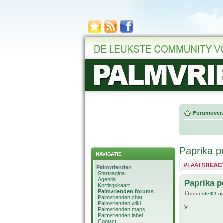
Forumoverz
Paprika p
NAVIGATIE
Plaats een reactie
Palmvrienden
Startpagina
Agenda
Paprika p
Kortingskaart
Palmvrienden forums
door
stef01
op
Palmvrienden chat
Palmvrienden wiki
v
Palmvrienden maps
Palmvrienden label
Contact