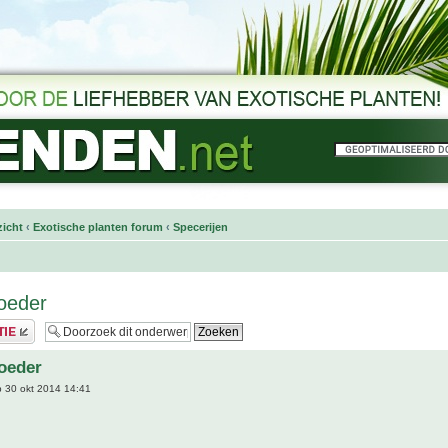
icht
‹
Exotische planten forum
‹
Specerijen
oeder
oeder
 30 okt 2014 14:41