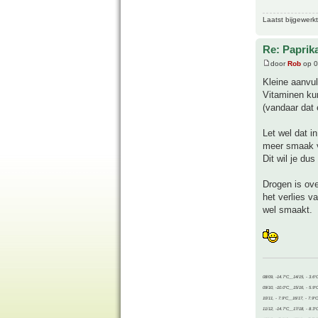
Laatst bijgewerk
Re: Paprik
door
Rob
op 0
Kleine aanvul
Vitaminen kun
(vandaar dat e
Let wel dat i
meer smaak v
Dit wil je dus
Drogen is ove
het verlies v
wel smaakt.
08/09, -14.7°C__14/15, - 3.6°
09/10, -10.0°C__15/16, - 5.9°
10/11, - 7.9°C__16/17, - 7.9°
11/12, -14.7°C__17/18, - 8.3°