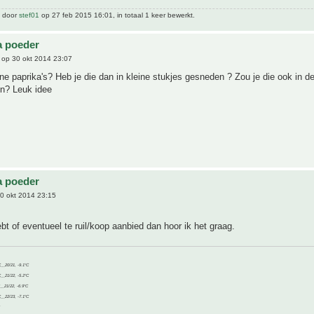
t door
stef01
op 27 feb 2015 16:01, in totaal 1 keer bewerkt.
a poeder
op 30 okt 2014 23:07
ne paprika's? Heb je die dan in kleine stukjes gesneden ? Zou je die ook in d
n? Leuk idee
a poeder
0 okt 2014 23:15
ebt of eventueel te ruil/koop aanbied dan hoor ik het graag.
C__20/21, -9.1°C
C__21/22, -5.2°C
C__21/22, -6.9°C
C__22/23, -7.1°C