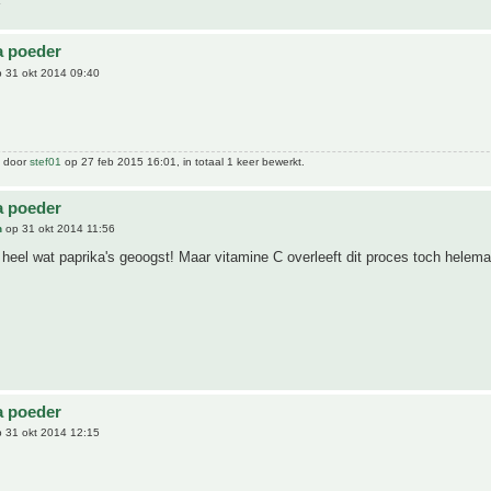
a poeder
 31 okt 2014 09:40
t door
stef01
op 27 feb 2015 16:01, in totaal 1 keer bewerkt.
a poeder
n
op 31 okt 2014 11:56
 heel wat paprika's geoogst! Maar vitamine C overleeft dit proces toch helema
a poeder
 31 okt 2014 12:15