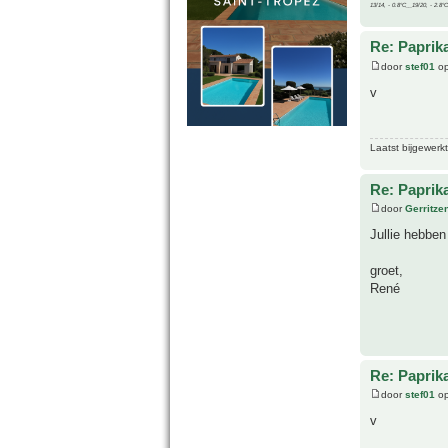
13/14, - 0.8°C__19/20, - 2.8°C
Re: Paprik
door
stef01
op
v
Laatst bijgewerk
Re: Paprik
door
Gerritze
Jullie hebben
groet,
René
Re: Paprik
door
stef01
op
v