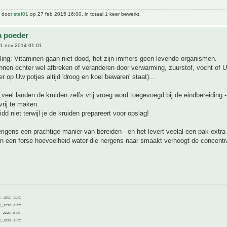
t door
stef01
op 27 feb 2015 16:00, in totaal 1 keer bewerkt.
a poeder
1 nov 2014 01:01
ling: Vitaminen gaan niet dood, het zijn immers geen levende organismen.
nen echter wel afbreken of veranderen door verwarming, zuurstof, vocht of U
r op Uw potjes altijd 'droog en koel bewaren' staat)...
n veel landen de kruiden zelfs vrij vroeg word toegevoegd bij de eindbereiding -
rij te maken.
 idd niet terwijl je de kruiden prepareert voor opslag!
rigens een prachtige manier van bereiden - en het levert veelal een pak extr
an een forse hoeveelheid water die nergens naar smaakt verhoogt de concentr
C__20/21, -9.1°C
C__21/22, -5.2°C
C__21/22, -6.9°C
C__22/23, -7.1°C