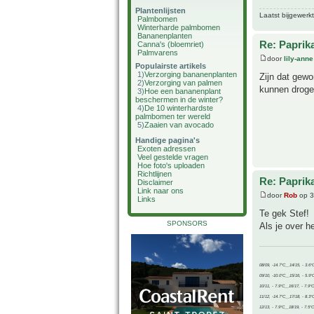
Plantenlijsten
Laatst bijgewerk
Palmbomen
Winterharde palmbomen
Bananenplanten
Re: Paprik
Canna's (bloemriet)
Palmvarens
door
lily-anne
Populairste artikels
1)
Verzorging bananenplanten
Zijn dat gewo
2)
Verzorging van palmen
kunnen droge
3)
Hoe een bananenplant
beschermen in de winter?
4)
De 10 winterhardste
palmbomen ter wereld
5)
Zaaien van avocado
Handige pagina's
Exoten adressen
Veel gestelde vragen
Hoe foto's uploaden
Richtlijnen
Re: Paprik
Disclaimer
Link naar ons
door
Rob
op 3
Links
Te gek Stef!
SPONSORS
Als je over h
08/09, -14.7°C__14/15, - 3.6°
09/10, -10.0°C__15/16, - 5.9°
10/11, - 7.9°C__16/17, - 7.9°
11/12, -14.7°C__17/18, - 8.3°
12/13, - 7.9°C__18/19, - 7.5°C