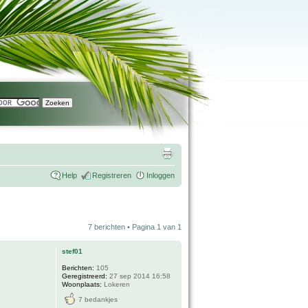
Help
Registreren
Inloggen
7 berichten • Pagina
1
van
1
stef01
Berichten:
105
Geregistreerd:
27 sep 2014 16:58
Woonplaats:
Lokeren
7 bedankjes