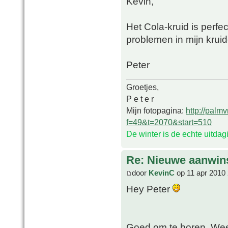
Kevin,
Het Cola-kruid is perfe
problemen in mijn kruid
Peter
Groetjes,
P e t e r
Mijn fotopagina:
http://palm
f=49&t=2070&start=510
De winter is de echte uitda
Re: Nieuwe aanwin
door
KevinC
op 11 apr 2010 
Hey Peter
Goed om te horen. Weet