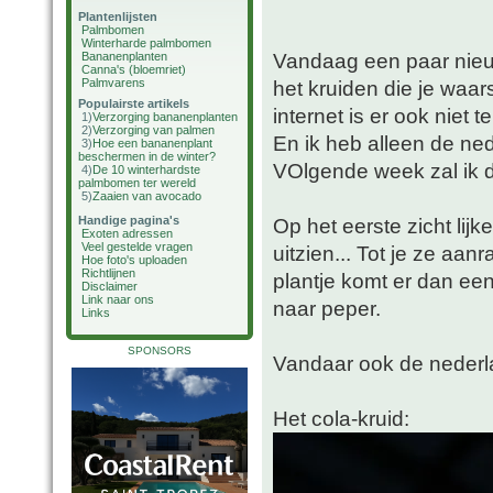
Plantenlijsten
Palmbomen
Winterharde palmbomen
Vandaag een paar nieu
Bananenplanten
Canna's (bloemriet)
Palmvarens
het kruiden die je waars
Populairste artikels
internet is er ook niet 
1)
Verzorging bananenplanten
2)
Verzorging van palmen
En ik heb alleen de n
3)
Hoe een bananenplant
beschermen in de winter?
VOlgende week zal ik d
4)
De 10 winterhardste
palmbomen ter wereld
5)
Zaaien van avocado
Handige pagina's
Op het eerste zicht lijk
Exoten adressen
Veel gestelde vragen
uitzien... Tot je ze aan
Hoe foto's uploaden
Richtlijnen
plantje komt er dan een 
Disclaimer
Link naar ons
naar peper.
Links
SPONSORS
Vandaar ook de nederl
Het cola-kruid: