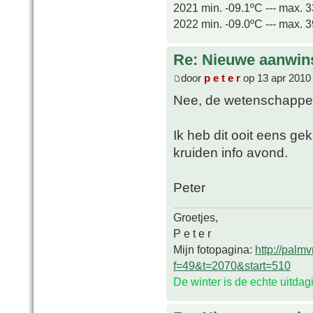
2021 min. -09.1ºC --- max. 
2022 min. -09.0ºC --- max. 
Re: Nieuwe aanwin
door
p e t e r
op 13 apr 2010
Nee, de wetenschappeli
Ik heb dit ooit eens ge
kruiden info avond.
Peter
Groetjes,
P e t e r
Mijn fotopagina:
http://palm
f=49&t=2070&start=510
De winter is de echte uitda