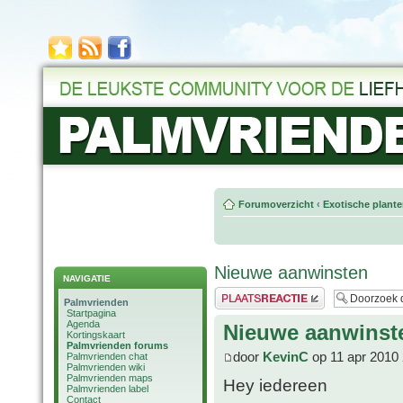
Forumoverzicht
‹
Exotische plant
Nieuwe aanwinsten
NAVIGATIE
Plaats een reactie
Palmvrienden
Startpagina
Agenda
Nieuwe aanwinst
Kortingskaart
Palmvrienden forums
door
KevinC
op 11 apr 2010 
Palmvrienden chat
Palmvrienden wiki
Palmvrienden maps
Hey iedereen
Palmvrienden label
Contact