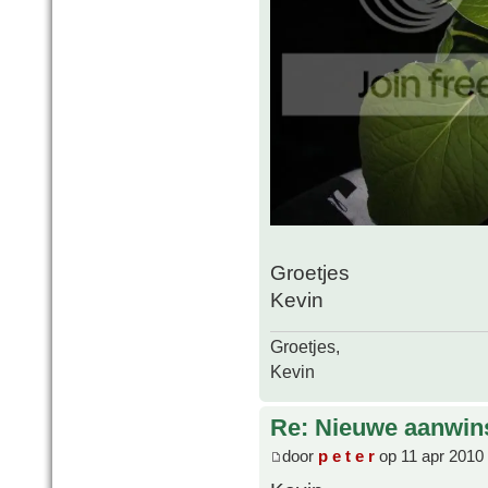
Groetjes
Kevin
Groetjes,
Kevin
Re: Nieuwe aanwin
door
p e t e r
op 11 apr 2010