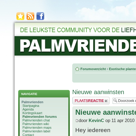
Forumoverzicht
‹
Exotische plant
Nieuwe aanwinsten
NAVIGATIE
Plaats een reactie
Palmvrienden
Startpagina
Agenda
Nieuwe aanwinst
Kortingskaart
Palmvrienden forums
door
KevinC
op 11 apr 2010 
Palmvrienden chat
Palmvrienden wiki
Palmvrienden maps
Hey iedereen
Palmvrienden label
Contact