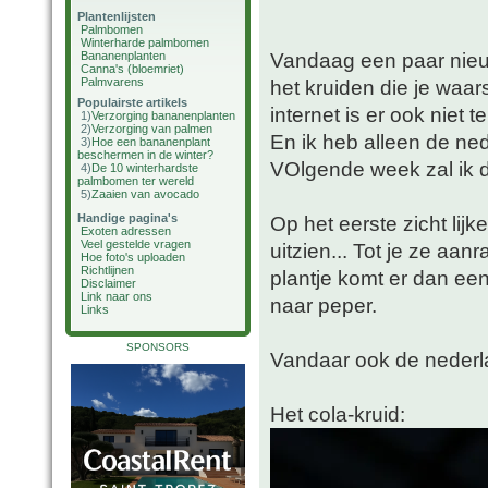
Plantenlijsten
Palmbomen
Winterharde palmbomen
Vandaag een paar nieu
Bananenplanten
Canna's (bloemriet)
Palmvarens
het kruiden die je waars
Populairste artikels
internet is er ook niet 
1)
Verzorging bananenplanten
2)
Verzorging van palmen
En ik heb alleen de n
3)
Hoe een bananenplant
beschermen in de winter?
VOlgende week zal ik d
4)
De 10 winterhardste
palmbomen ter wereld
5)
Zaaien van avocado
Handige pagina's
Op het eerste zicht lijk
Exoten adressen
Veel gestelde vragen
uitzien... Tot je ze aan
Hoe foto's uploaden
Richtlijnen
plantje komt er dan een 
Disclaimer
Link naar ons
naar peper.
Links
SPONSORS
Vandaar ook de nederl
Het cola-kruid: