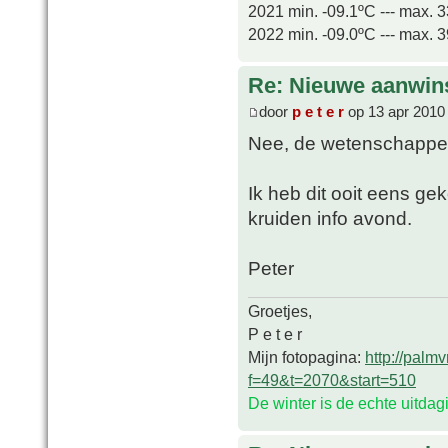
2021 min. -09.1ºC --- max. 
2022 min. -09.0ºC --- max. 
Re: Nieuwe aanwin
door
p e t e r
op 13 apr 2010
Nee, de wetenschappeli
Ik heb dit ooit eens ge
kruiden info avond.
Peter
Groetjes,
P e t e r
Mijn fotopagina:
http://palm
f=49&t=2070&start=510
De winter is de echte uitda