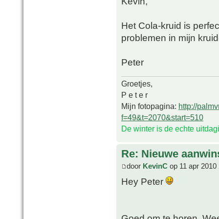
Kevin,
Het Cola-kruid is perfe
problemen in mijn kruid
Peter
Groetjes,
P e t e r
Mijn fotopagina:
http://palm
f=49&t=2070&start=510
De winter is de echte uitda
Re: Nieuwe aanwin
door
KevinC
op 11 apr 2010 
Hey Peter
Goed om te horen. Weet