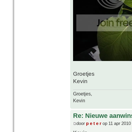
Groetjes
Kevin
Groetjes,
Kevin
Re: Nieuwe aanwin
door
p e t e r
op 11 apr 2010