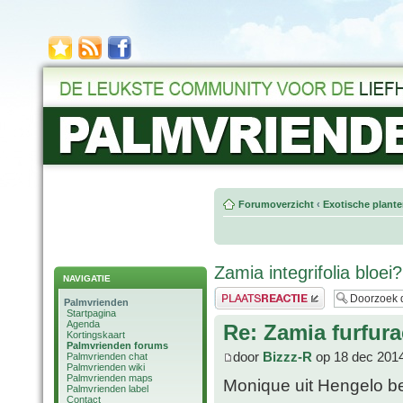
Forumoverzicht
‹
Exotische plant
Zamia integrifolia bloei?
NAVIGATIE
Plaats een reactie
Palmvrienden
Startpagina
Agenda
Re: Zamia furfura
Kortingskaart
Palmvrienden forums
door
Bizzz-R
op 18 dec 2014
Palmvrienden chat
Palmvrienden wiki
Palmvrienden maps
Monique uit Hengelo be
Palmvrienden label
Contact