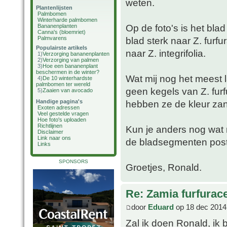
weten.
Plantenlijsten
Palmbomen
Winterharde palmbomen
Op de foto's is het blad 
Bananenplanten
Canna's (bloemriet)
Palmvarens
blad sterk naar Z. furf
Populairste artikels
naar Z. integrifolia.
1)
Verzorging bananenplanten
2)
Verzorging van palmen
3)
Hoe een bananenplant
beschermen in de winter?
Wat mij nog het meest la
4)
De 10 winterhardste
palmbomen ter wereld
geen kegels van Z. fur
5)
Zaaien van avocado
Handige pagina's
hebben ze de kleur za
Exoten adressen
Veel gestelde vragen
Hoe foto's uploaden
Richtlijnen
Kun je anders nog wat 
Disclaimer
Link naar ons
de bladsegmenten post
Links
SPONSORS
Groetjes, Ronald.
Re: Zamia furfurac
door
Eduard
op 18 dec 2014
Zal ik doen Ronald, ik b