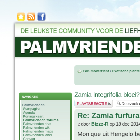
Forumoverzicht
‹
Exotische plant
Zamia integrifolia bloei?
NAVIGATIE
Plaats een reactie
Palmvrienden
Startpagina
Agenda
Re: Zamia furfura
Kortingskaart
Palmvrienden forums
door
Bizzz-R
op 18 dec 2014
Palmvrienden chat
Palmvrienden wiki
Palmvrienden maps
Monique uit Hengelo be
Palmvrienden label
Contact