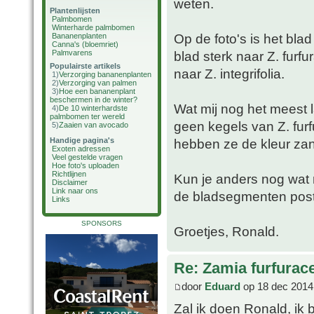
weten.
Plantenlijsten
Palmbomen
Winterharde palmbomen
Op de foto's is het blad 
Bananenplanten
Canna's (bloemriet)
Palmvarens
blad sterk naar Z. furf
Populairste artikels
naar Z. integrifolia.
1)
Verzorging bananenplanten
2)
Verzorging van palmen
3)
Hoe een bananenplant
beschermen in de winter?
Wat mij nog het meest la
4)
De 10 winterhardste
palmbomen ter wereld
geen kegels van Z. fur
5)
Zaaien van avocado
Handige pagina's
hebben ze de kleur za
Exoten adressen
Veel gestelde vragen
Hoe foto's uploaden
Richtlijnen
Kun je anders nog wat 
Disclaimer
Link naar ons
de bladsegmenten post
Links
SPONSORS
Groetjes, Ronald.
Re: Zamia furfurac
door
Eduard
op 18 dec 2014
Zal ik doen Ronald, ik b