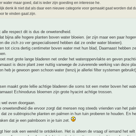
r water maar goed, dat is ieder zijn goesting en interesse he.
ijk denk ik niet dat als daar een nieuwe categorie voor gemaakt gaat worden dat d
or te vinden gaat zijn.
 alle respect dit is dus de onwetendheid.
dat bijna alle hogere planten boven water bloeien. (er zijn maar een paar hoge
len die zich zo ver gespecialiseerd hebben dat ze onder water bloeien).
en tot cicra dertig centimeter boven water met hun blad, Daarnaast hebben z
men.
roet met grote lange bladeren net onder het wateroppervlakte en geven prachti
rnaast is deze plant zeer nuttig vanwege de zuiverende werking van deze pla
en heb je gewoon geen schoon water (tenzij je allerlei filter systemen gebruikt)
en maakt grote lellie achtige bladeren die soms tot een meter boven het wa
arnaast Echinodurus bloemen zijn grote hyacint achtige trossen.
g wel even doorgaan.
de onwetendheid die ervoor zorgt dat mensen nog steeds vrienden van het pa
 dat ze subtropische planten en palmen in hun tuin proberen te houden. En h
aken dat je een palmboom in je tuin zet.
igt hier ook een wereld te ontdekken. Het is alleen de vraag of iemand het wilt