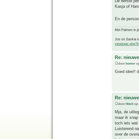
De eerste per
Kasja of Han
En de persoo
Met Palmen in je
Jos en Saskia tu
viewtopic.php?
Re: nieuwe
door
homer
op
Goed idee!! d
Re: nieuwe
door
Hitch
op 
Mja, de uitle
maar ik snap 
toch iets wat
Luisterend na
over de over