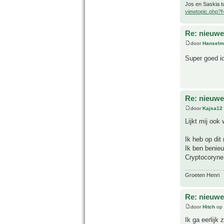
Jos en Saskia tu
viewtopic.php?
Re: nieuwe
door
Hanselm
Super goed i
Re: nieuwe
door
Kajsa12
Lijkt mij ook 
Ik heb op dit 
Ik ben benie
Cryptocoryne 
Groeten Henri
Re: nieuwe
door
Hitch
op 
Ik ga eerlijk