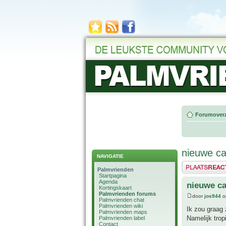
Forumoverz
nieuwe ca
NAVIGATIE
Plaats een reactie
Palmvrienden
Startpagina
Agenda
nieuwe ca
Kortingskaart
Palmvrienden forums
door
jos944
o
Palmvrienden chat
Palmvrienden wiki
Ik zou graag 
Palmvrienden maps
Namelijk trop
Palmvrienden label
Contact