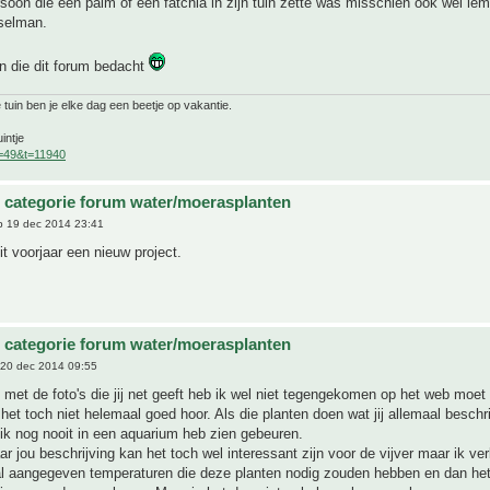
soon die een palm of een fatchia in zijn tuin zette was misschien ook wel ie
selman.
n die dit forum bedacht
 tuin ben je elke dag een beetje op vakantie.
intje
f=49&t=11940
 categorie forum water/moerasplanten
 19 dec 2014 23:41
it voorjaar een nieuw project.
 categorie forum water/moerasplanten
20 dec 2014 09:55
g met de foto's die jij net geeft heb ik wel niet tegengekomen op het web moet
het toch niet helemaal goed hoor. Als die planten doen wat jij allemaal beschrij
 ik nog nooit in een aquarium heb zien gebeuren.
ar jou beschrijving kan het toch wel interessant zijn voor de vijver maar ik v
al aangegeven temperaturen die deze planten nodig zouden hebben en dan het 