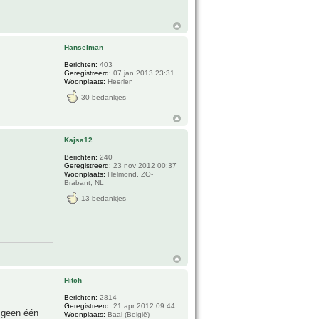
Hanselman
Berichten:
403
Geregistreerd:
07 jan 2013 23:31
Woonplaats:
Heerlen
30 bedankjes
Kajsa12
Berichten:
240
Geregistreerd:
23 nov 2012 00:37
Woonplaats:
Helmond, ZO-
Brabant, NL
13 bedankjes
Hitch
Berichten:
2814
Geregistreerd:
21 apr 2012 09:44
r geen één
Woonplaats:
Baal (België)