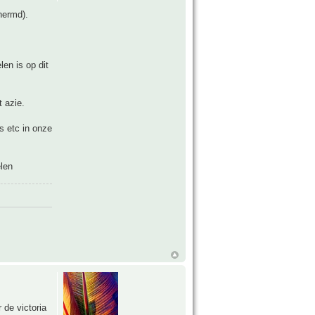
hermd).
len is op dit
t azie.
s etc in onze
elen
 de victoria