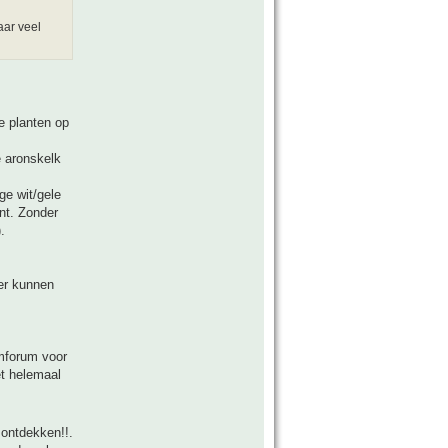
aar veel
re planten op
e aronskelk
ge wit/gele
nt. Zonder
.
ter kunnen
lmforum voor
et helemaal
 ontdekken!!.