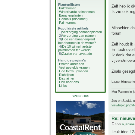
Plantenlijsten
Zelf heb ik d
Palmbomen
Ik zie ook re
Winterharde palmbomen
Bananenplanten
Canna's (bloemriet)
Palmvarens
Misschien dat
Populairste artikels
1)
Verzorging bananenplanten
forum.
2)
Verzorging van palmen
3)
Hoe een bananenplant
beschermen in de winter?
Zelf houdt ik 
4)
De 10 winterhardste
En toch over
palmbomen ter wereld
5)
Zaaien van avocado
Ik denk dat e
vijvers/moera
Handige pagina's
Exoten adressen
Veel gestelde vragen
Zoals gezegd.
Hoe foto's uploaden
Richtlijnen
Disclaimer
Laatst bijgewerk
Link naar ons
Links
Met Palmen in je
SPONSORS
Jos en Saskia tu
viewtopic.php?
Re: nieuwe
door
s.jansse
Leuk idee!! Z