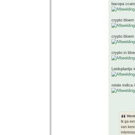
bacopa ccarol
crypto bloem
crypto bloem
crypto in bloe
Leidsplantje i
rotale indica 
Hitch
Ik ga ee
van kend
interessa