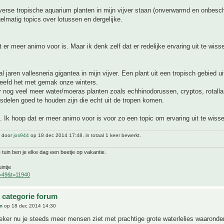
iverse tropische aquarium planten in mijn vijver staan (onverwarmd en onbesc
gelmatig topics over lotussen en dergelijke.
 er meer animo voor is. Maar ik denk zelf dat er redelijke ervaring uit te wisse
al jaren vallesneria gigantea in mijn vijver. Een plant uit een tropisch gebied ui
leefd het met gemak onze winters.
r nog veel meer water/moeras planten zoals echhinodorussen, cryptos, rotalla
sdelen goed te houden zijn die echt uit de tropen komen.
 Ik hoop dat er meer animo voor is voor zo een topic om ervaring uit te wiss
t door
jos944
op 18 dec 2014 17:48, in totaal 1 keer bewerkt.
 tuin ben je elke dag een beetje op vakantie.
intje
f=49&t=11940
 categorie forum
n
op 18 dec 2014 14:30
eker nu je steeds meer mensen ziet met prachtige grote waterlelies waaronder