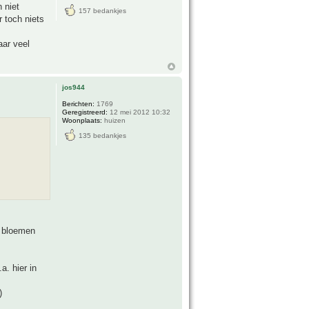
 niet
157 bedankjes
r toch niets
aar veel
jos944
Berichten:
1769
Geregistreerd:
12 mei 2012 10:32
Woonplaats:
huizen
135 bedankjes
e bloemen
a. hier in
)