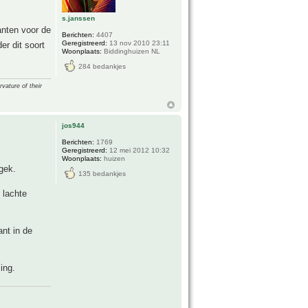
s.janssen
anten voor de
Berichten:
4407
Geregistreerd:
13 nov 2010 23:11
er dit soort
Woonplaats:
Biddinghuizen NL
284 bedankjes
vature of their
jos944
Berichten:
1769
Geregistreerd:
12 mei 2012 10:32
Woonplaats:
huizen
 gek.
135 bedankjes
 lachte
nt in de
ing.