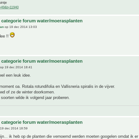
intje
f=49&t=11940
 categorie forum water/moerasplanten
an
op 19 dec 2014 13:03
dee !!
 categorie forum water/moerasplanten
op 19 dec 2014 18:41
wel een leuk idee.
moment oa. Rotala rotundifolia en Vallisneria spiralis in de vijver.
uwd of ze de winter doorkomen.
soorten wilde ik volgend jaar proberen.
 categorie forum water/moerasplanten
19 dec 2014 18:59
 zijn... ik heb op de planten die vernoemd werden moeten googelen omdat ik e