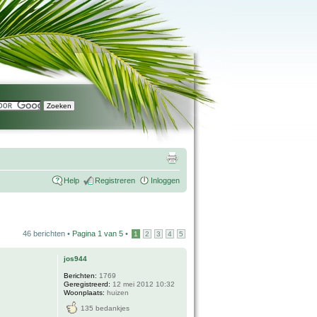
Help
Registreren
Inloggen
46 berichten •
Pagina
1
van
5
•
1
2
3
4
5
jos944
Berichten:
1769
Geregistreerd:
12 mei 2012 10:32
Woonplaats:
huizen
135 bedankjes