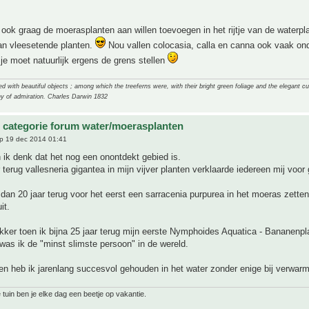
 ook graag de moerasplanten aan willen toevoegen in het rijtje van de waterpl
an vleesetende planten.
Nou vallen colocasia, calla en canna ook vaak ond
je moet natuurlijk ergens de grens stellen
 with beautiful objects ; among which the treeferns were, with their bright green foliage and the elegant cur
y of admiration. Charles Darwin 1832
 categorie forum water/moerasplanten
p 19 dec 2014 01:41
 ik denk dat het nog een onontdekt gebied is.
r terug vallesneria gigantea in mijn vijver planten verklaarde iedereen mij voor
dan 20 jaar terug voor het eerst een sarracenia purpurea in het moeras zetten
it.
ker toen ik bijna 25 jaar terug mijn eerste Nymphoides Aquatica - Bananenpla
 was ik de "minst slimste persoon" in de wereld.
en heb ik jarenlang succesvol gehouden in het water zonder enige bij verwarm
 tuin ben je elke dag een beetje op vakantie.