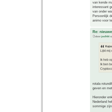
van kende maa
interessant ge
van onder wat
Persoonlijk d
animo voor te
Re: nieuwe
door
jos944
o
Kajs
Lijkt mij
Ik heb op
Ik ben b
Cryptoco
rotala rotund
geven en met
Hieronder enk
Nederland he
sommige zijn