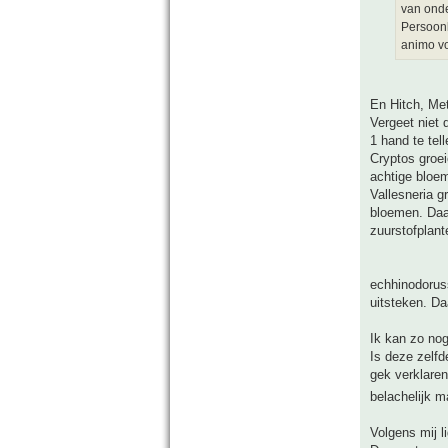
van onde
Persoonl
animo vo
En Hitch, Met
Vergeet niet 
1 hand te tel
Cryptos groei
achtige bloe
Vallesneria g
bloemen. Daa
zuurstofplant
echhinodoruss
uitsteken. Da
Ik kan zo no
Is deze zelf
gek verklaren
belachelijk m
Volgens mij l