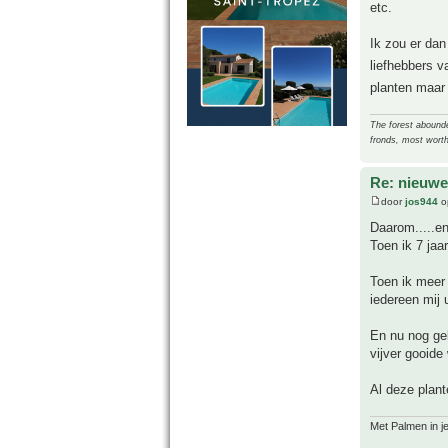
etc.
Ik zou er dan
liefhebbers v
planten maar 
The forest abounded
fronds, most worth
Re: nieuwe
door
jos944
o
Daarom.....en
Toen ik 7 jaa
Toen ik meer 
iedereen mij u
En nu nog gek
vijver gooide
Al deze plant
Met Palmen in je