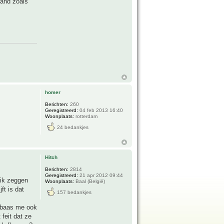
mand zoals
homer
Berichten:
260
Geregistreerd:
04 feb 2013 16:40
Woonplaats:
rotterdam
24 bedankjes
Hitch
Berichten:
2814
Geregistreerd:
21 apr 2012 09:44
 ik zeggen
Woonplaats:
Baal (België)
ft is dat
157 bedankjes
erbaas me ook
feit dat ze