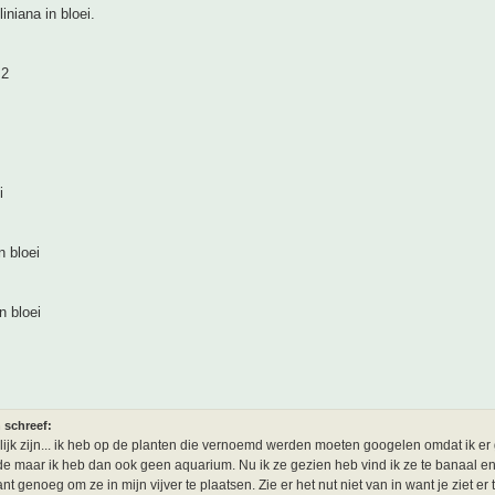
iniana in bloei.
 2
i
n bloei
in bloei
 schreef:
rlijk zijn... ik heb op de planten die vernoemd werden moeten googelen omdat ik e
e maar ik heb dan ook geen aquarium. Nu ik ze gezien heb vind ik ze te banaal en
nt genoeg om ze in mijn vijver te plaatsen. Zie er het nut niet van in want je ziet er 