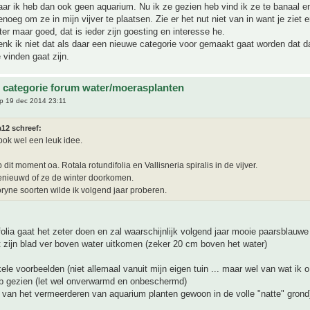
r ik heb dan ook geen aquarium. Nu ik ze gezien heb vind ik ze te banaal en
noeg om ze in mijn vijver te plaatsen. Zie er het nut niet van in want je ziet e
er maar goed, dat is ieder zijn goesting en interesse he.
enk ik niet dat als daar een nieuwe categorie voor gemaakt gaat worden dat d
 vinden gaat zijn.
 categorie forum water/moerasplanten
p 19 dec 2014 23:11
a12 schreef:
 ook wel een leuk idee.
 dit moment oa. Rotala rotundifolia en Vallisneria spiralis in de vijver.
enieuwd of ze de winter doorkomen.
ryne soorten wilde ik volgend jaar proberen.
ifolia gaat het zeter doen en zal waarschijnlijk volgend jaar mooie paarsblauw
 zijn blad ver boven water uitkomen (zeker 20 cm boven het water)
ele voorbeelden (niet allemaal vanuit mijn eigen tuin ... maar wel van wat ik o.
b gezien (let wel onverwarmd en onbeschermd)
 van het vermeerderen van aquarium planten gewoon in de volle "natte" grond