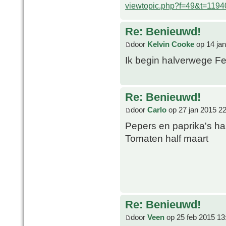
viewtopic.php?f=49&t=1194
Re: Benieuwd!
door
Kelvin Cooke
op 14 jan
Ik begin halverwege Fe
Re: Benieuwd!
door
Carlo
op 27 jan 2015 2
Pepers en paprika's hal
Tomaten half maart
Re: Benieuwd!
door
Veen
op 25 feb 2015 13