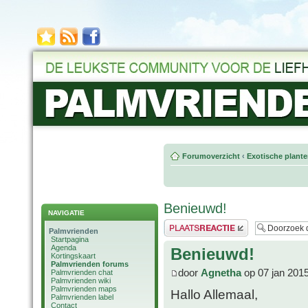
Forumoverzicht
‹
Exotische plant
Benieuwd!
NAVIGATIE
Plaats een reactie
Palmvrienden
Startpagina
Agenda
Benieuwd!
Kortingskaart
Palmvrienden forums
door
Agnetha
op 07 jan 201
Palmvrienden chat
Palmvrienden wiki
Palmvrienden maps
Hallo Allemaal,
Palmvrienden label
Contact