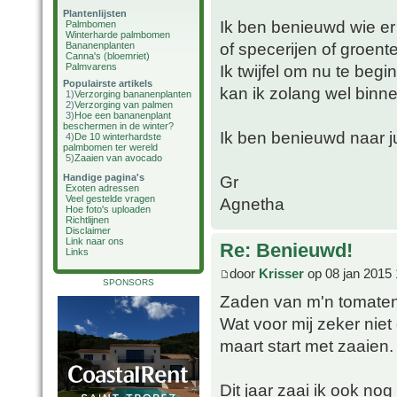
Plantenlijsten
Ik ben benieuwd wie e
Palmbomen
Winterharde palmbomen
of specerijen of groent
Bananenplanten
Canna's (bloemriet)
Palmvarens
Ik twijfel om nu te beg
Populairste artikels
kan ik zolang wel binne
1)
Verzorging bananenplanten
2)
Verzorging van palmen
3)
Hoe een bananenplant
beschermen in de winter?
Ik ben benieuwd naar ju
4)
De 10 winterhardste
palmbomen ter wereld
5)
Zaaien van avocado
Handige pagina's
Gr
Exoten adressen
Veel gestelde vragen
Agnetha
Hoe foto's uploaden
Richtlijnen
Disclaimer
Link naar ons
Re: Benieuwd!
Links
door
Krisser
op 08 jan 2015 
SPONSORS
Zaden van m'n tomaten 
Wat voor mij zeker niet 
maart start met zaaien.
Dit jaar zaai ik ook no