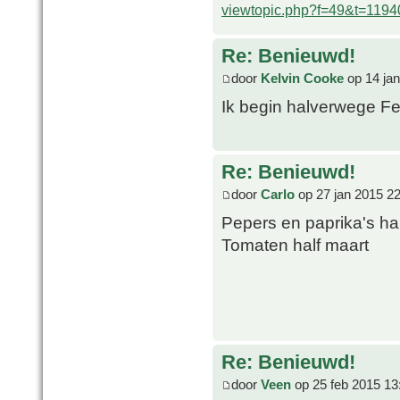
viewtopic.php?f=49&t=1194
Re: Benieuwd!
door
Kelvin Cooke
op 14 jan
Ik begin halverwege Fe
Re: Benieuwd!
door
Carlo
op 27 jan 2015 2
Pepers en paprika's hal
Tomaten half maart
Re: Benieuwd!
door
Veen
op 25 feb 2015 13