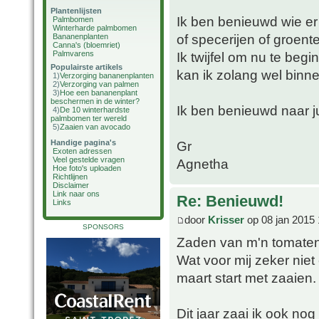
Plantenlijsten
Ik ben benieuwd wie e
Palmbomen
Winterharde palmbomen
of specerijen of groent
Bananenplanten
Canna's (bloemriet)
Palmvarens
Ik twijfel om nu te beg
Populairste artikels
kan ik zolang wel binne
1)
Verzorging bananenplanten
2)
Verzorging van palmen
3)
Hoe een bananenplant
beschermen in de winter?
Ik ben benieuwd naar ju
4)
De 10 winterhardste
palmbomen ter wereld
5)
Zaaien van avocado
Handige pagina's
Gr
Exoten adressen
Veel gestelde vragen
Agnetha
Hoe foto's uploaden
Richtlijnen
Disclaimer
Link naar ons
Re: Benieuwd!
Links
door
Krisser
op 08 jan 2015 
SPONSORS
Zaden van m'n tomaten 
Wat voor mij zeker niet 
maart start met zaaien.
Dit jaar zaai ik ook no