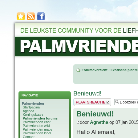
Forumoverzicht
‹
Exotische plant
Benieuwd!
NAVIGATIE
Plaats een reactie
Palmvrienden
Startpagina
Agenda
Benieuwd!
Kortingskaart
Palmvrienden forums
door
Agnetha
op 07 jan 201
Palmvrienden chat
Palmvrienden wiki
Palmvrienden maps
Hallo Allemaal,
Palmvrienden label
Contact