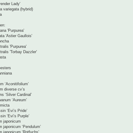
ender Lady'
a variegata (hybrid)
a
en:
ana 'Purpurea'
ta 'Astier Gaullois'
oncha
ralis 'Purpurea'
tralis 'Torbay Dazzler'
usta
esters
anniana
m ‘Aconitifolium’
m diverse cv’s
s ‘Silver Cardinal’
wanum ‘Aureum’
omicta
ssin ‘Evi’s Pride’
issin ‘Evi’s Purple’
um japonicum
um japonicum ‘Pendulum’
m japonicum ‘Rotfuchs’