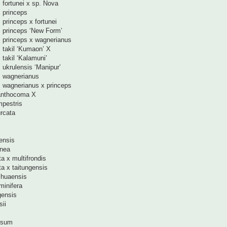
 fortunei x sp. Nova
 princeps
princeps x fortunei
 princeps ‘New Form’
 princeps x wagnerianus
 takil ‘Kumaon’ X
takil ‘Kalamuni’
ukrulensis ‘Manipur’
 wagnerianus
 wagnerianus x princeps
canthocoma X
mpestris
rcata
ensis
inea
a x multifrondis
a x taitungensis
ihuaensis
inifera
gensis
ii
osum