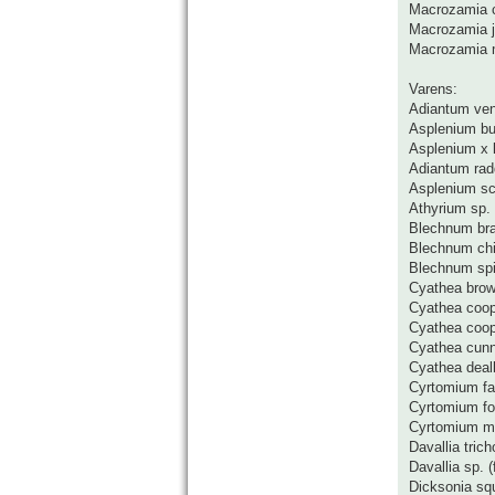
Macrozamia
Macrozamia j
Macrozamia m
Varens:
Adiantum ve
Asplenium bu
Asplenium x 
Adiantum rad
Asplenium sc
Athyrium sp.
Blechnum bra
Blechnum chi
Blechnum spi
Cyathea brow
Cyathea coope
Cyathea coope
Cyathea cunn
Cyathea deal
Cyrtomium fa
Cyrtomium for
Cyrtomium m
Davallia tri
Davallia sp. 
Dicksonia sq