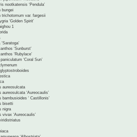
s nootkatensis ‘Pendula’
 bungei
trichotomum var. fargesii
gria ‘Golden Spirit’
aighou 1
brida
a
 ‘Saratoga’
acanthos ‘Sunburst’
acanthos ‘Rubylace’
 paniculatum ‘Coral Sun’
iclymenum
glyptostroboides
estica
ica
s aureosulcata
 aureosulcata ‘Aureocaulis’
 bambusioides ‘ Castillonis’
 bisetti
 nigra
 vivax ‘Aureocaulis’
iridistriatus
s
niaca
amuneana ‘Albostriata’