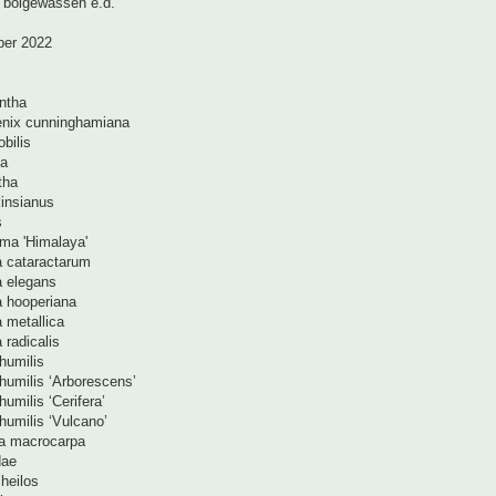
n, bolgewassen e.d.
ber 2022
ntha
nix cunninghamiana
bilis
ta
tha
insianus
s
ma 'Himalaya'
 cataractarum
 elegans
 hooperiana
metallica
radicalis
humilis
umilis ‘Arborescens’
milis ‘Cerifera’
umilis ‘Vulcano’
a macrocarpa
dae
heilos