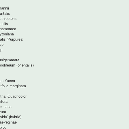
.
annii
entalis
uthiopteris
bilis
nnamomea
ytoniana
lis 'Purpurea'
sp.
p.
.
unigemmata
oliferum (orientalis)
en Yucca
folia marginata
ha ‘Quadricolor’
ifera
xicana
orum
kin’ (hybrid)
ae-reginae
lot'