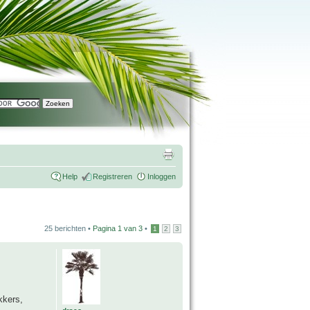
Help
Registreren
Inloggen
25 berichten •
Pagina
1
van
3
•
1
2
3
kkers,