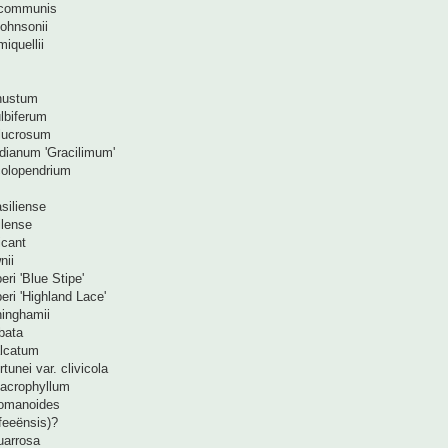
 communis
ohnsonii
iquellii
nustum
lbiferum
lucrosum
dianum 'Gracilimum'
olopendrium
siliense
lense
cant
nii
ri 'Blue Stipe'
ri 'Highland Lace'
inghamii
bata
lcatum
tunei var. clivicola
acrophyllum
chomanoides
(feeënsis)?
uarrosa