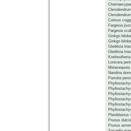
Chamaecypari
Clerodendrum
Clerodendrum 
Cotinus coggy
Fargesia jiuz
Fargesia sca
Ginkgo bilob
Ginkgo biloba
Gleditsia tri
Gleditsia tri
Koelreutheria
Lonicera per
Metasequoia 
Nandina dom
Parrotia pers
Phyllostachy
Phyllostachys
Phyllostachys
Phyllostachys
Phyllostachys
Phyllostachys
Pleioblastus v
Prunus dulci
Prunus arme
Sasaella mas