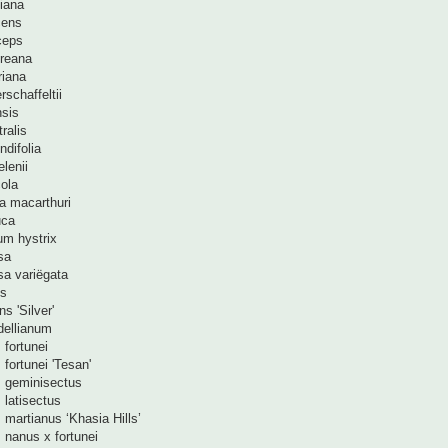
liana
cens
ceps
reana
riana
schaffeltii
nsis
ralis
ndifolia
lenii
ola
 macarthuri
uca
um hystrix
sa
sa variëgata
is
s 'Silver'
ellianum
fortunei
fortunei 'Tesan'
 geminisectus
 latisectus
martianus ‘Khasia Hills’
 nanus x fortunei