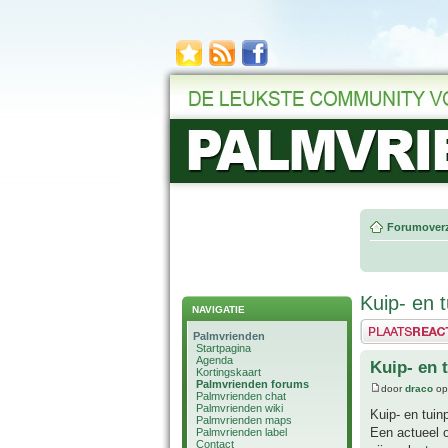
Forumoverz
Kuip- en 
NAVIGATIE
Plaats een reactie
Palmvrienden
Startpagina
Agenda
Kuip- en 
Kortingskaart
Palmvrienden forums
door
draco
op
Palmvrienden chat
Palmvrienden wiki
Kuip- en tuin
Palmvrienden maps
Een actueel o
Palmvrienden label
Contact