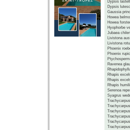
Dypsis lastel
Dypsis lutes
Gaussia prin
Howea belmo
Howea forste
Hyophorbe ver
Jubaea chile
Livistona aust
Livistona rotu
Phoenix roebe
Phoenix rupic
Ptychosperma
Ravenea gla
Rhapidophyll
Rhapis excel
Rhapis excel
Rhapis humil
Serenoa repen
Syagrus wedd
Trachycarpus 
Trachycarpus 
Trachycarpus
Trachycarpus
Trachycarpus 
Trachycarpus