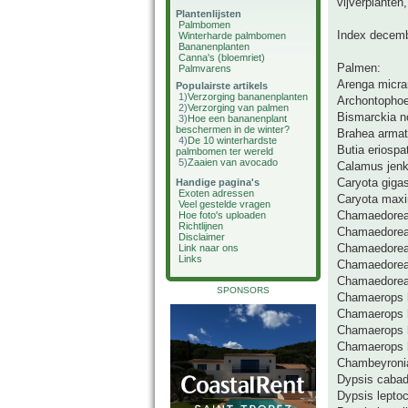
vijverplante
Plantenlijsten
Palmbomen
Index decem
Winterharde palmbomen
Bananenplanten
Canna's (bloemriet)
Palmen:
Palmvarens
Arenga micra
Populairste artikels
1)
Verzorging bananenplanten
Archontophoe
2)
Verzorging van palmen
Bismarckia no
3)
Hoe een bananenplant
beschermen in de winter?
Brahea arma
4)
De 10 winterhardste
Butia eriospa
palmbomen ter wereld
5)
Zaaien van avocado
Calamus jenk
Caryota giga
Handige pagina's
Exoten adressen
Caryota maxi
Veel gestelde vragen
Chamaedorea
Hoe foto's uploaden
Richtlijnen
Chamaedorea
Disclaimer
Chamaedorea
Link naar ons
Links
Chamaedorea 
Chamaedorea 
SPONSORS
Chamaerops 
Chamaerops h
Chamaerops hu
Chamaerops h
Chambeyroni
Dypsis caba
Dypsis leptoc