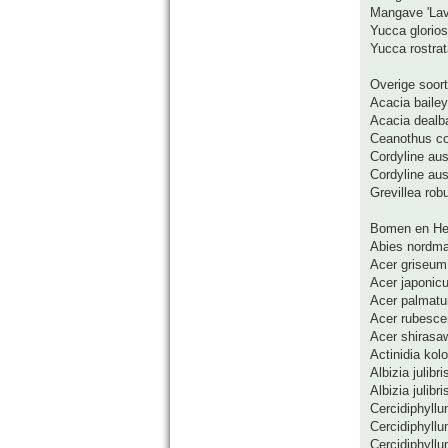
Mangave 'Lav
Yucca glorios
Yucca rostrat
Overige soort
Acacia bailey
Acacia dealba
Ceanothus c
Cordyline aust
Cordyline aus
Grevillea rob
Bomen en He
Abies nordm
Acer griseum
Acer japonicu
Acer palmatu
Acer rubescen
Acer shirasa
Actinidia kol
Albizia julibri
Albizia julibr
Cercidiphyll
Cercidiphyll
Cercidiphyllu