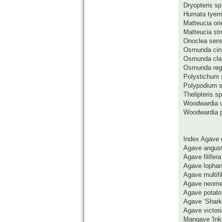
Dryopteris sp
Humata tyerm
Matteucia ori
Matteucia str
Onoclea sensi
Osmunda ci
Osmunda cla
Osmunda rega
Polystichum 
Polypodium s
Thelipteris sp
Woodwardia 
Woodwardia pr
Index Agave 
Agave angusti
Agave filifera
Agave lophant
Agave multifil
Agave neome
Agave potat
Agave ’Sharks
Agave victori
Mangave 'Inkb