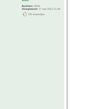
draco
Berichten:
6939
Geregistreerd:
17 sep 2012 21:49
720 bedankjes