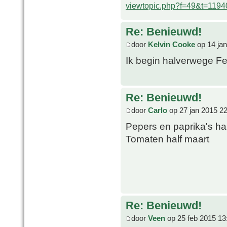
viewtopic.php?f=49&t=1194
Re: Benieuwd!
door
Kelvin Cooke
op 14 jan
Ik begin halverwege Fe
Re: Benieuwd!
door
Carlo
op 27 jan 2015 2
Pepers en paprika's hal
Tomaten half maart
Re: Benieuwd!
door
Veen
op 25 feb 2015 13