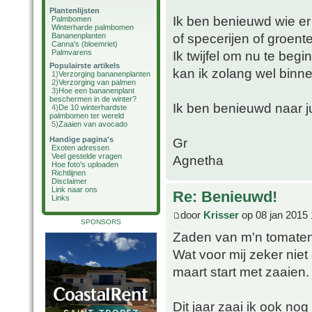
Plantenlijsten
Ik ben benieuwd wie e
Palmbomen
Winterharde palmbomen
of specerijen of groent
Bananenplanten
Canna's (bloemriet)
Palmvarens
Ik twijfel om nu te beg
Populairste artikels
kan ik zolang wel binne
1)
Verzorging bananenplanten
2)
Verzorging van palmen
3)
Hoe een bananenplant
beschermen in de winter?
Ik ben benieuwd naar ju
4)
De 10 winterhardste
palmbomen ter wereld
5)
Zaaien van avocado
Handige pagina's
Gr
Exoten adressen
Veel gestelde vragen
Agnetha
Hoe foto's uploaden
Richtlijnen
Disclaimer
Link naar ons
Re: Benieuwd!
Links
door
Krisser
op 08 jan 2015 
SPONSORS
Zaden van m'n tomaten 
Wat voor mij zeker niet 
maart start met zaaien.
Dit jaar zaai ik ook no