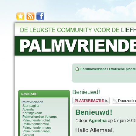
Forumoverzicht
‹
Exotische plant
Benieuwd!
NAVIGATIE
Plaats een reactie
Palmvrienden
Startpagina
Agenda
Benieuwd!
Kortingskaart
Palmvrienden forums
door
Agnetha
op 07 jan 201
Palmvrienden chat
Palmvrienden wiki
Palmvrienden maps
Hallo Allemaal,
Palmvrienden label
Contact