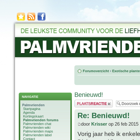
Forumoverzicht
‹
Exotische plant
Benieuwd!
NAVIGATIE
Plaats een reactie
Palmvrienden
Startpagina
Agenda
Re: Benieuwd!
Kortingskaart
Palmvrienden forums
door
Krisser
op 26 feb 2015 
Palmvrienden chat
Palmvrienden wiki
Palmvrienden maps
Vorig jaar heb ik enkel
Palmvrienden label
Contact