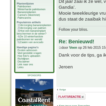
Dit jaar zaai ik ze wel
Plantenlijsten
Gandia'.
Palmbomen
Winterharde palmbomen
Mooie tweekleurige vru
Bananenplanten
Canna's (bloemriet)
Palmvarens
dus staat de zaaibak h
Populairste artikels
1)
Verzorging bananenplanten
2)
Verzorging van palmen
Follow your bliss.
3)
Hoe een bananenplant
beschermen in de winter?
4)
De 10 winterhardste
palmbomen ter wereld
Re: Benieuwd!
5)
Zaaien van avocado
door
Veen
op 26 feb 2015 15
Handige pagina's
Exoten adressen
Veel gestelde vragen
Dank voor de tips, ga i
Hoe foto's uploaden
Richtlijnen
Disclaimer
Link naar ons
Jeroen
Links
SPONSORS
Vorige
Plaats een reactie
Keer terug naar Specerijen